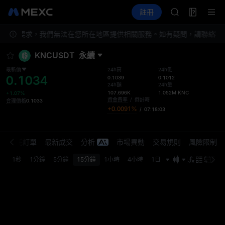
AAOI
合約交易
TradFi
註冊
合約信息
SKYAI
活動
UNITREE 8.
地監管要求，我們無法在您所在地區提供相關服務。如有疑問，請聯絡客
SPCX 解禁不
GOLD(XAU)
KNCUSDT
永續
AAOI
SKYAI
最新價
24h高
24h低
0.1034
UNITREE 8.
0.1039
0.1012
24h額
24h量
SPCX 解禁不
107.696K
1.052M
KNC
+1.07%
資金費率
/
倒計時
合理價格
0.1033
+0.0091%
/
07:18:02
介
委託訂單
最新成交
分析
市場異動
交易規則
風險限制
1秒
1分鐘
5分鐘
15分鐘
1小時
4小時
1日
最新