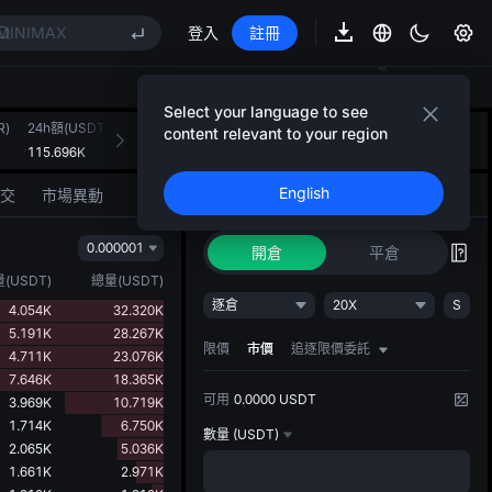
BLESS
MINIMAX
登入
註冊
HEI
CAP
UNITREE
Select your language to see
R)
宇樹科技合約已上線
24h額(USDT)
隆重推出 AI 策略
content relevant to your region
+
2
BLESS
115.696K
想法變策略，AI 智能執行
MINIMAX
English
交
市場異動
交易
AI 策略
NEW
HEI
CAP
0.000001
UNITREE
開倉
平倉
宇樹科技合約已上線
量
(
USDT
)
總量
(
USDT
)
逐倉
20X
S
4.054K
32.320K
5.191K
28.267K
限價
市價
追逐限價委託
4.711K
23.076K
7.646K
18.365K
可用
0.0000 USDT
3.969K
10.719K
1.714K
6.750K
數量
(USDT)
2.065K
5.036K
1.661K
2.971K