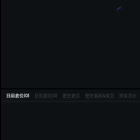
L
目前倉位(0)
目前委託(0)
歷史倉位
歴史委託&成交
資金流水