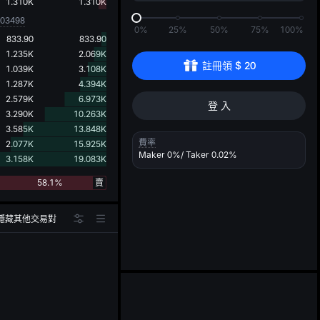
d
1.310K
1.310K
003498
0%
25%
50%
75%
100%
833.90
833.90
1.235K
2.069K
註冊領 
$
20
1.039K
3.108K
1.287K
4.394K
2.579K
6.973K
登 入
3.290K
10.263K
3.585K
13.848K
費率
2.077K
15.925K
Maker
0%
/ Taker
0.02%
3.158K
19.083K
58.1%
賣
隱藏其他交易對