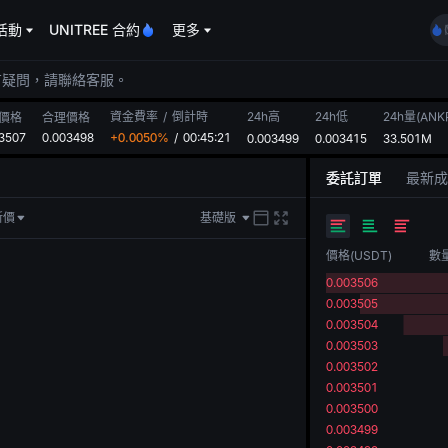
活動
UNITREE 合約
更多
有疑問，請聯絡客服。
資金費率
/
倒計時
24h高
24h低
24h量(ANK
價格
合理價格
3507
0.003498
+0.0050%
/
00:45:20
0.003499
0.003415
33.501M
委託訂單
最新成
新價
基礎版
價格
(
USDT
)
數
0.003506
0.003505
0.003504
0.003503
0.003502
0.003501
0.003500
0.003499