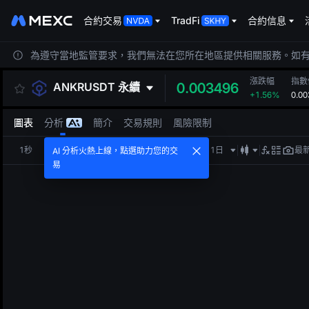
合約交易
TradFi
合約信息
為遵守當地監管要求，我們無法在您所在地區提供相關服務。如
漲跌幅
指數
ANKRUSDT
永續
0.003496
+1.56%
0.00
圖表
分析
簡介
交易規則
風險限制
1秒
1分鐘
5分鐘
15分鐘
1小時
4小時
1日
最
AI 分析火熱上線，點選助力您的交
易