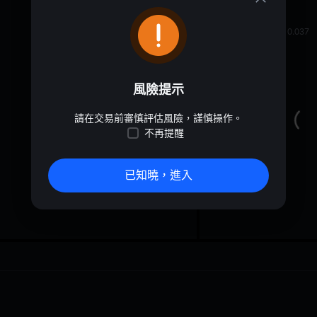
oa
0.03723
≈
$
0.037
風險提示
請在交易前審慎評估風險，謹慎操作。
不再提醒
已知曉，進入