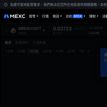
為遵守當地監管要求，我們無法在您所在地區提供相關服務。如有
買幣
行情
現貨
合約
理財
活
SPCX
0.03723
SIREN
/
USDT
24h 最高價
+10.01%
0.03788
SIREN
$
0.037
圖表
幣種資料
交易數據
1分鐘
5分鐘
15分鐘
30分鐘
1小時
4小時
1日