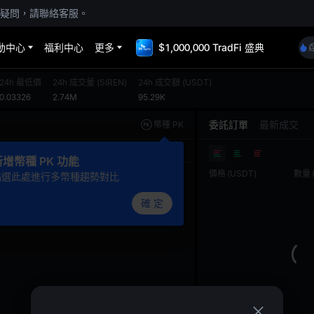
疑問，請聯絡客服。
動中心
福利中心
更多
$1,000,000 TradFi 盛典
24h 最低價
24h 成交量
(
SIREN
)
24h 成交額
(
USDT
)
0.03326
2.74M
95.29K
委託訂單
最新成交
幣種 PK
基礎版
TradingView
深度圖
新增幣種 PK 功能
價格
(
USDT
)
數量
點選此處進行多幣種趨勢對比
確 定