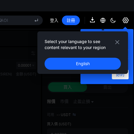
SPCX 解禁不跌反漲
GOLD(XAU)
AAOI
登入
註冊
SKYAI
UNITREE 8.10 科創板申購
預設佈局已更新
SPCX 解禁不跌反漲
Select your language to see
為了提供更便捷的操作界
GOLD(XAU)
content relevant to your region
面，現貨交易頁面的預設佈
AAOI
請在交易前審慎評估風險，謹慎操
局已更新。您可以在偏好設
作。
SKYAI
定中重新設定頁面佈局。
English
0.00001
UNITREE 8.10 科創板申購
現貨交易
合約
SPCX 解禁不跌反漲
(
SIREN
)
金額
(
USDT
)
好的
買入
賣出
限價
市價
止盈止損
可用
--
USDT
買入價
(USDT)