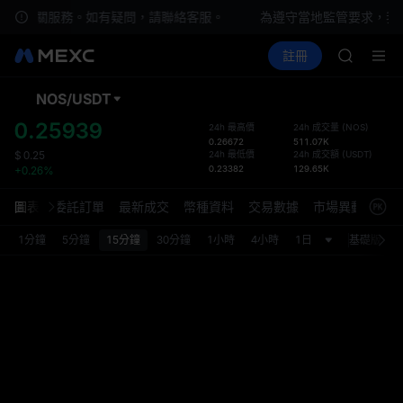
SKYAI
提供相關服務。如有疑問，請聯絡客服。
為遵守當地監管要求，我
ACE
買幣
行情
現貨
合約
註冊
理財
HFT
UNITREE
SPCX
UNITREE
NOS
/
USDT
預設
宇樹科技
為了提
0.25939
24h 最高價
24h 成交量
(
NOS
)
SKYAI
0.26672
511.07K
面，現
ACE
24h 最低價
24h 成交額
(
USDT
)
$
0.25
局已更
0.23382
129.65K
+0.26%
HFT
定中重
SPCX
圖表
委託訂單
最新成交
幣種資料
交易數據
市場異動
UNITREE
宇樹科技
1分鐘
5分鐘
15分鐘
30分鐘
1小時
4小時
1日
基礎版