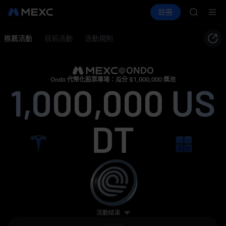
宇樹科技
買幣
行情
現貨
合約
註冊
理財
GOLD(X
活動
SPCX
SPCX
CASHCA
推薦活動
目前活動
活動規則
HFT
UNITREE
宇樹科技
ONDO
GOLD(X
Ondo 代幣化股票專場：瓜分 $1,000,000 獎池
1,000,000
US
SPCX
CASHCA
HFT
DT
UNITREE
宇樹科技
活動結束