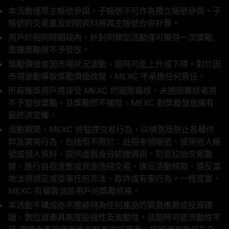
本活動僅限主帳號參與，子帳號不可作為獨立帳號參與。子
帳號的交易量及相關資料將與主帳號合併計算。
用戶於相同時間段內，針對同類型活動僅可獲得一次獎勵,
重複獎勵將不予發放。
獎勵價值會因市場狀況波動，隨時可能上升或下降。對於因
市場波動導致獎勵價值改變，MEXC 不承擔任何責任。
所有獲獎用戶將接受 MEXC 的風險審核，未通過審核者將
不予發放獎勵，且獎勵恕不補發。MEXC 對獎勵發放擁有
最終決定權。
活動期間，MEXC 將監控交易行為，以偵測及防止各種作
弊及異常行為，包括但不限於：註冊多個帳號、使用他人帳
號或個人資料、提供虛假身分認證資訊、刻意拉抬交易數
據、進行自我洗售或資金洗錢交易、違反活動條款、違反當
地法規規定或從事任何非法、欺詐或有害行為。一經查實，
MEXC 有權取消該用戶的獎勵資格。
本活動不構成亦不應被視為任何產品的買賣推薦或投資建
議。數位資產具高度投機性及波動性，且隨時可能流動性不