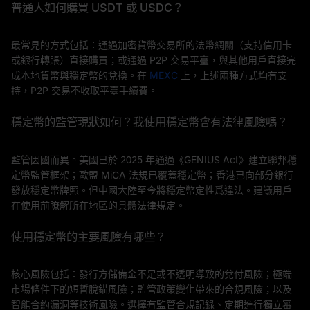
普通人如何購買 USDT 或 USDC？
最常見的方式包括：通過加密貨幣交易所的法幣網關（支持信用卡
或銀行轉賬）直接購買；或通過 P2P 交易平臺，與其他用戶直接完
成本地貨幣與穩定幣的兌換。在
MEXC
上，上述兩種方式均有支
持，P2P 交易不收取平臺手續費。
穩定幣的監管現狀如何？我使用穩定幣會有法律風險嗎？
監管因國而異。美國已於 2025 年通過《GENIUS Act》建立聯邦穩
定幣監管框架；歐盟 MiCA 法規已覆蓋穩定幣；香港已向部分銀行
發放穩定幣牌照。但中國大陸至今將穩定幣定性爲違法。建議用戶
在使用前瞭解所在地區的具體法律規定。
使用穩定幣的主要風險有哪些？
核心風險包括：發行方儲備金不足或不透明導致的兌付風險；極端
市場條件下的短暫脫錨風險；監管政策變化帶來的合規風險；以及
智能合約漏洞等技術風險。選擇有監管合規記錄、定期進行獨立審