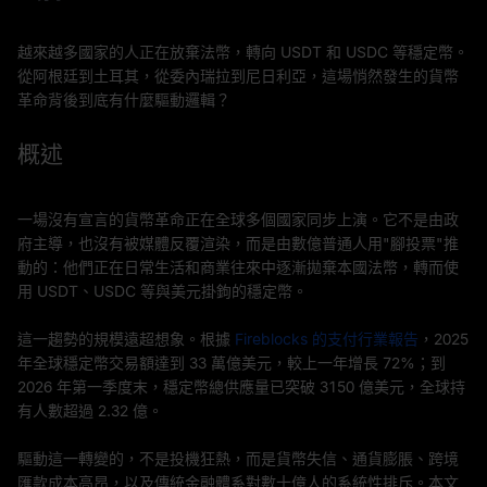
越來越多國家的人正在放棄法幣，轉向 USDT 和 USDC 等穩定幣。
從阿根廷到土耳其，從委內瑞拉到尼日利亞，這場悄然發生的貨幣
革命背後到底有什麼驅動邏輯？
概述
一場沒有宣言的貨幣革命正在全球多個國家同步上演。它不是由政
府主導，也沒有被媒體反覆渲染，而是由數億普通人用"腳投票"推
動的：他們正在日常生活和商業往來中逐漸拋棄本國法幣，轉而使
用 USDT、USDC 等與美元掛鉤的穩定幣。
這一趨勢的規模遠超想象。根據
Fireblocks 的支付行業報告
，2025
年全球穩定幣交易額達到 33 萬億美元，較上一年增長 72%；到
2026 年第一季度末，穩定幣總供應量已突破 3150 億美元，全球持
有人數超過 2.32 億。
驅動這一轉變的，不是投機狂熱，而是貨幣失信、通貨膨脹、跨境
匯款成本高昂，以及傳統金融體系對數十億人的系統性排斥。本文