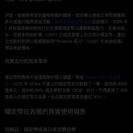
伊朗、俄羅斯等受到嚴格制裁的國家，居民難以通過正規渠道獲取
美元或進行國際資金流動。
維基百科穩定幣條目
記錄顯示，2026 年
1 月有報道稱伊朗央行正在積累穩定幣以應對制裁壓力；在委內瑞
拉，受資本管制影響，USDT 已成爲事實上的日常計價貨幣，連加
拉加斯的街頭小販都開始用"Binance 美元"（USDT 的本地俗稱）
標註商品價格。
商業支付的效率革命
穩定幣的應用不僅僅侷限於個人儲蓄。根據
Stripe 2025 年度報
告
，2025 年 Stripe 平臺上的穩定幣支付量翻了一番，達到約 4000
億美元，其中約 60% 爲企業對企業（B2B）支付。巴西處理了 890
億美元的穩定幣交易量，佔全國加密資產流量的 90%。
穩定幣在各國的真實使用場景
阿根廷：穩定幣成爲日常消費貨幣