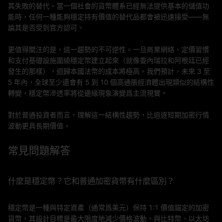
其失敗的替代。當一個社會的貨幣體系已經無法提供基本的儲值功
能時，任何一種能夠穩定持有價值的替代品都會被迅速接受——無
論其是否受到官方認可。
更值得關注的是，這一趨勢的不可逆性。一旦商業網絡、定價習慣
和支付基礎設施圍繞穩定幣建立起來（就像委內瑞拉和阿根廷已經
發生的那樣），迴歸本國法幣的成本將極高。我們預計，未來 3 至
5 年內，全球至少還會有 5 到 10 個高通脹經濟體出現類似的結構性
轉變，穩定幣滲透率將從邊緣現象演變爲主流現實。
對於普通投資者而言，理解這一結構性趨勢，比追逐短期加密行情
波動更具長期價值。
常見問題解答
什麼是穩定幣？它和普通加密貨幣有什麼區別？
穩定幣是一種與特定資產（通常爲美元）保持 1:1 價值錨定的加密
貨幣，其設計目標是最大限度地減少價格波動。與比特幣、以太坊