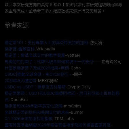
域。本文研究方向由具有 5 年以上加密貨幣行業研究經驗的內容專
家主導完成，並參考了多方權威數據來源進行交叉驗證。
參考來源
穩定幣101：支付專業人士的菲亞特支持的加密
-防火牆
穩定幣-維基百科
-Wikipedia
穩定幣：變革全球支付的數字資產
-VettaFi
馬廄的門打開了：代幣化現金如何實現下一代支付
——麥肯錫公司
什麼是穩定幣？完成2026指南+用例
-Cobo
USDC|推動全球金融。由Circle發行。
-圈子
2026年5大穩定幣
-MEXC博客
USDC vs USDT：穩定幣支付展望
-Crypto Daily
穩定幣繁榮：USDT和USDC重塑阿根廷、尼日利亞和土耳其的經
濟
-OpenExo
穩定幣和2026年數字美元化浪潮
-mrsCoins
全球穩定幣的採用和美國支付的未來
-Burner
Q1 2026全球加密採用指數
-TRM Labs
國際貨幣基金組織2025年報告警告穩定幣如何損害國家貨幣
-