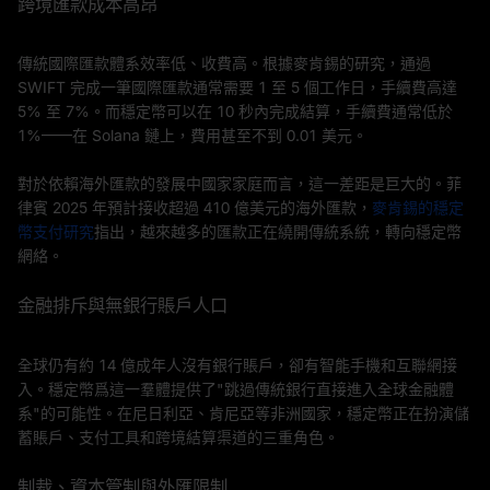
跨境匯款成本高昂
傳統國際匯款體系效率低、收費高。根據麥肯錫的研究，通過
SWIFT 完成一筆國際匯款通常需要 1 至 5 個工作日，手續費高達
5% 至 7%。而穩定幣可以在 10 秒內完成結算，手續費通常低於
1%——在 Solana 鏈上，費用甚至不到 0.01 美元。
對於依賴海外匯款的發展中國家家庭而言，這一差距是巨大的。菲
律賓 2025 年預計接收超過 410 億美元的海外匯款，
麥肯錫的穩定
幣支付研究
指出，越來越多的匯款正在繞開傳統系統，轉向穩定幣
網絡。
金融排斥與無銀行賬戶人口
全球仍有約 14 億成年人沒有銀行賬戶，卻有智能手機和互聯網接
入。穩定幣爲這一羣體提供了"跳過傳統銀行直接進入全球金融體
系"的可能性。在尼日利亞、肯尼亞等非洲國家，穩定幣正在扮演儲
蓄賬戶、支付工具和跨境結算渠道的三重角色。
制裁、資本管制與外匯限制