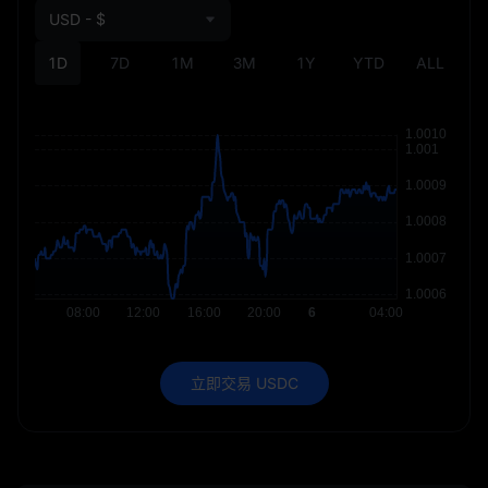
USD - $
1D
7D
1M
3M
1Y
YTD
ALL
立即交易 USDC