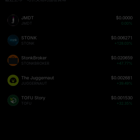
JMDT
$0.0000
JMDT
0.00%
STONK
$0.006271
STONK
+128.03%
StonkBroker
$0.020659
STONKBROKER
+47.77%
The Juggernaut
$0.002681
JUGGERNAUT
+39.49%
TOFU Story
$0.001530
TOFU
+32.35%