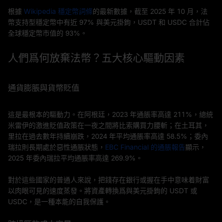
根據
Wikipedia 穩定幣詞條
的最新數據，截至 2025 年 10 月，法
幣支持型穩定幣中有近 97% 與美元掛鉤，USDT 和 USDC 合計佔
全球穩定幣市值的 93%。
人們爲何放棄法幣？五大核心驅動因素
通貨膨脹與貨幣貶值
這是最根本的驅動力。在阿根廷，2023 年通脹率高達 211%，總統
米雷伊的激進貶值政策在一夜之間將比索購買力腰斬；在土耳其，
里拉在過去數年持續崩跌，2024 年平均通脹率高達 58.5%；委內
瑞拉則長期處於惡性通脹狀態，
EBC Financial 的通脹報告
顯示，
2025 年委內瑞拉平均通脹率高達 269.9%。
對於這些國家的普通人來說，把錢存在銀行或握在手中意味着財富
以肉眼可見的速度蒸發。將資產轉換爲與美元掛鉤的 USDT 或
USDC，是一種本能的自我保護。