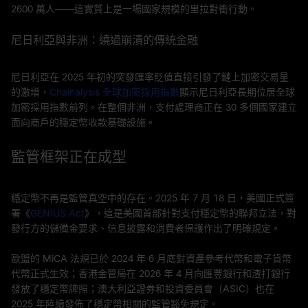
2600 萬人——這實質上是一場國家規模的里拉對衝行動。
尼日利亞與非洲：繞過崩潰的傳統金融
尼日利亞在 2025 年初的突發匯率貶值直接引發了鏈上加密交易量
的激增，
Chainalysis 全球加密採用指數
顯示尼日利亞長期位居全球
加密採用指數前列。在整個非洲，支付處理商正在 30 多個國家建立
面向商戶的穩定幣收款基礎設施。
監管框架正在成型
穩定幣不再是監管真空中的存在。2025 年 7 月 18 日，美國正式簽
署《
GENIUS Act
》，這是美國首部針對支付穩定幣的聯邦立法，對
發行方的儲備金要求、信息披露和消費者保護作出了明確規定。
歐盟的 MiCA 法規已於 2024 年 6 月底對資產參考代幣和電子貨幣
代幣正式生效；香港金管局在 2026 年 4 月向匯豐銀行和渣打銀行
發放了穩定幣牌照；澳大利亞證券和投資委員會（ASIC）也在
2025 年陸續發佈了穩定幣相關的監管豁免規定。