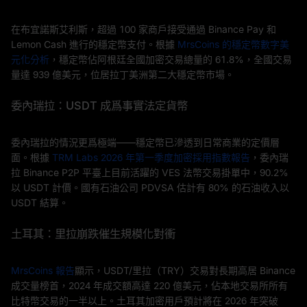
在布宜諾斯艾利斯，超過 100 家商戶接受通過 Binance Pay 和
Lemon Cash 進行的穩定幣支付。根據
MrsCoins 的穩定幣數字美
元化分析
，穩定幣佔阿根廷全國加密交易總量的 61.8%，全國交易
量達 939 億美元，位居拉丁美洲第二大穩定幣市場。
委內瑞拉：USDT 成爲事實法定貨幣
委內瑞拉的情況更爲極端——穩定幣已滲透到日常商業的定價層
面。根據
TRM Labs 2026 年第一季度加密採用指數報告
，委內瑞
拉 Binance P2P 平臺上目前活躍的 VES 法幣交易掛單中，90.2%
以 USDT 計價。國有石油公司 PDVSA 估計有 80% 的石油收入以
USDT 結算。
土耳其：里拉崩跌催生規模化對衝
MrsCoins 報告
顯示，USDT/里拉（TRY）交易對長期高居 Binance
成交量榜首，2024 年成交額高達 220 億美元，佔本地交易所所有
比特幣交易的一半以上。土耳其加密用戶預計將在 2026 年突破