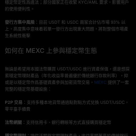
穩定幣定性爲違法；部分國家正在收緊 KYC/AML 要求，影響用戶
的使用便利性。
發行方集中風險
：目前 USDT 和 USDC 兩家合計佔市場 93% 以
上，高度集中意味着若單一發行方出現重大問題，將對整個市場產
生系統性衝擊
如何在 MEXC 上參與穩定幣生態
無論是希望用本國法幣購買 USDT/USDC 進行資產保值，還是想探
索穩定幣理財產品（年化收益率普遍優於傳統銀行存款利率），抑
或是以穩定幣作爲基礎資產參與加密貨幣交易，
MEXC
提供了一套
完整的穩定幣基礎設施：
P2P 交易
：支持多種本地貨幣通過點對點方式兌換 USDT/USDC，
零平臺手續費
法幣網關
：支持信用卡、銀行轉賬等方式直接購買穩定幣
穩定幣理財
：提供活期與定期理財產品，收益率顯著高於傳統銀行