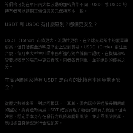
等價格可能在單日內大幅波動的加密貨幣不同，USDT 或 USDC 的
持有者可以預期其價值與美元保持基本一致。
USDT 和 USDC 有什麼區別？哪個更安全？
USDT（Tether）市值更大、流動性更強，在全球交易所中的覆蓋率
更高，但其儲備金透明度歷史上受到質疑。USDC（Circle）更注重
合規，每月由大型會計師事務所進行獨立儲備金證明，在機構和監
管要求較高的場景中更受青睞。兩者各有側重，並非絕對的優劣之
分。
在高通脹國家持有 USDT 是否真的比持有本國貨幣更安
全？
從歷史數據來看，對於阿根廷、土耳其、委內瑞拉等通脹長期嚴峻
的國家，將資產轉換爲 USDT 確實實現了顯著的購買力保護。但需
注意，穩定幣本身存在發行方風險和脫錨風險，並非零風險資產，
應根據自身情況進行合理配置。