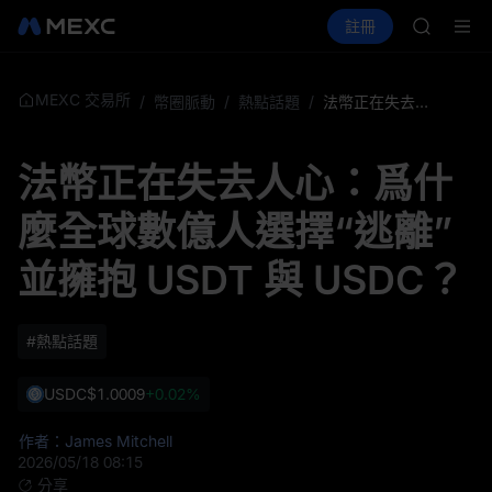
MINIMA
買幣
行情
現貨
合約
註冊
理財
HEI
活動
PLTR
CAP
UNITREE
BLESS
MEXC 交易所
/
幣圈脈動
/
熱點話題
/
法幣正在失去人心：爲什麼全球數億人選擇“逃離”並擁抱 USDT 與 USDC？
MINIMA
HEI
法幣正在失去人心：爲什
CAP
UNITREE
麼全球數億人選擇“逃離”
並擁抱 USDT 與 USDC？
#熱點話題
USDC
$1.0009
+0.02%
作者：James Mitchell
2026/05/18 08:15
分享