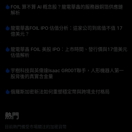
FOIL 算不算 AI 概念股？龍電華鑫的服務器銅箔供應鏈
解析
龍電華鑫FOIL IPO 估值分析：這家公司到底值不值 17
億美元？
龍電華鑫 FOIL 美股 IPO：上市時間、發行價與17億美元
估值解析
宇樹科技與英偉達Isaac GR00T聯手，人形機器人第一
股背後的真實含金量
俄羅斯加密新法如何重塑穩定幣與跨境支付格局
熱門
目前熱門備受市場關注的加密貨幣