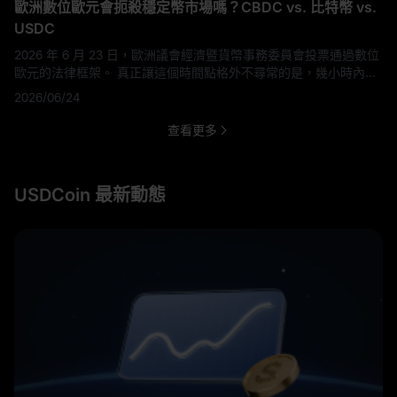
歐洲數位歐元會扼殺穩定幣市場嗎？CBDC vs. 比特幣 vs.
USDC
2026 年 6 月 23 日，歐洲議會經濟暨貨幣事務委員會投票通過數位
歐元的法律框架。 真正讓這個時間點格外不尋常的是，幾小時內發
生的另一件事：美國參議院剛通過一項法案，禁止聯準會在四年內
2026/06/24
發行任何央行數位貨幣，目前仍待眾議院批准及總統簽署。 全球兩
大最具影響力的經濟體，在同一個 24 小時窗口內，對貨幣的未來做
查看更多
出了完全相反的押注。 對任何曝險於加密貨幣市場的人來說，這種
對比是全球貨幣政策走向最清
USDCoin 最新動態