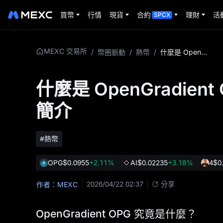
買幣
行情
現貨
合約
理財
活
SPCX
MEXC 交易所
/
幣圈脈動
/
熱幣
/
什麼是 OpenGradient OPG？AI 協處理器加密貨幣簡介
什麼是 OpenGradie
簡介
#熱幣
OPG
$0.0955
+2.11%
AI
$0.02235
+3.18%
4
$0
2026/04/22 02:37
分享
作者：MEXC
OpenGradient OPG 究竟是什麼？