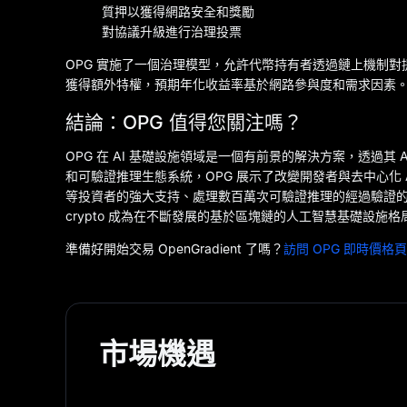
質押以獲得網路安全和獎勵
對協議升級進行治理投票
OPG 實施了一個治理模型，允許代幣持有者透過鏈上機制對提
獲得額外特權，預期年化收益率基於網路參與度和需求因素。這種質
結論：OPG 值得您關注嗎？
OPG 在 AI 基礎設施領域是一個有前景的解決方案，透過
和可驗證推理生態系統，OPG 展示了改變開發者與去中心化 AI 運算互
等投資者的強大支持、處理數百萬次可驗證推理的經過驗證的技術
crypto 成為在不斷發展的基於區塊鏈的人工智慧基礎設施
準備好開始交易 OpenGradient 了嗎？
訪問 OPG 即時價格
市場機遇