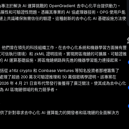
，為專注於解決 AI 運算挑戰的 OpenGradient 去中心化平台提供動力。
域的可擴展性和可驗證性問題。憑藉其專業的 AI 協處理器技術，OPG 使用戶能
時透過鏈上共識確保無需信任的驗證。這種創新的去中心化 AI 基礎設施方法使
25 年創立，他們曾在領先的科技組織工作，在去中心化系統和機器學習方面擁有豐
可信執行環境）和 zkML 證明技術，實現跨區塊鏈的可擴展、可驗證推
的 AI 運算基礎設施，將區塊鏈網路與先進的機器學習能力連接起來。
16z crypto 和 Coinbase Ventures 等知名投資者那裡籌集了
網，處理了超過 200 萬次可驗證推理和 50 萬個密碼學證明。該專案在
約並於 2026 年 4 月 21 日宣布代幣發行後獲得了廣泛關注，使其成為去中心化
 確立為 AI 區塊鏈領域的有力競爭者。
統
共同提供了針對尋求去中心化 AI 運算能力的開發者和區塊鏈的全面解決方