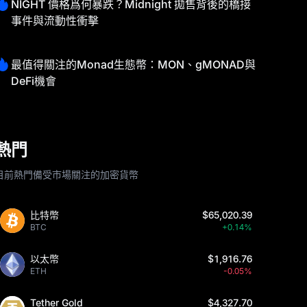
NIGHT 價格爲何暴跌？Midnight 拋售背後的橋接
事件與流動性衝擊
最值得關注的Monad生態幣：MON、gMONAD與
DeFi機會
熱門
目前熱門備受市場關注的加密貨幣
比特幣
$65,020.39
BTC
+0.14%
以太幣
$1,916.76
ETH
-0.05%
Tether Gold
$4,327.70