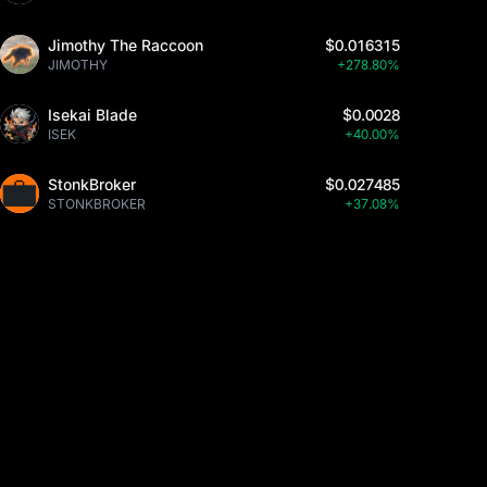
Jimothy The Raccoon
$0.016315
JIMOTHY
+278.80%
Isekai Blade
$0.0028
ISEK
+40.00%
StonkBroker
$0.027485
STONKBROKER
+37.08%