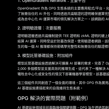
1. OpenGradient Network：主要平台
OpenGradient 作為 OPG 生態系統的主要應用程式/平台
了無需信任的 AI 外包，同時透過共識驗證的證明確保運算完整
成為去中心化 AI 運算市場的領先解決方案之一。該網路的 
2. 證明驗證層：次要服務
證明驗證層透過共識機制提供 TEE 證明和 zkML 證明的鏈上
結算 AI 運算，同時受益於防篡改保證。使用驗證者網路，該層為
生的每一個 AI 推理都保持密碼學完整性和無需信任的驗證標
3. 模型託管基礎設施：附加組件
模型託管基礎設施透過解決可擴展 AI 部署的需求，完善了 Op
2,000 多個模型並支援高效的推理生成。這代表了一種解決
犧牲去中心化或安全性的情況下部署機器學習模型。該基礎設施支援 
這三個組件共同創造了一個全面的環境，其中 OPG 作為實
AI 基礎設施連接起來的自我維持生態系統。
OPG 解決的實際問題（附範例）
AI 基礎設施領域目前面臨幾個關鍵挑戰，OPG 旨在透過其創