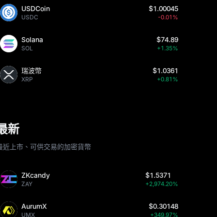
USDCoin
$1.00045
USDC
-0.01%
Solana
$74.89
SOL
+1.35%
瑞波幣
$1.0361
XRP
+0.81%
最新
最近上市、可供交易的加密貨幣
ZKcandy
$1.5371
ZAY
+2,974.20%
AurumX
$0.30148
UMX
+349.97%