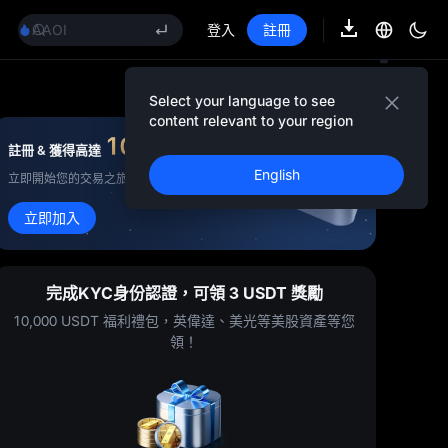
GOLD(XAU)
AAOI
登入
註冊
SKYAI
UNITREE 8.10 科創板申購
SPCX 解禁不跌反漲
Select your language to see
GOLD(XAU)
content relevant to your region
AAOI
10,000
USDT
註冊 & 獲得高達
獎金
SKYAI
English
立即開始您的交易之旅！
UNITREE 8.10 科創板申購
SPCX 解禁不跌反漲
立即加入
完成KYC身份認證，可領 3 USDT 獎勵
10,000 USDT 福利禮包，英偉達、美光等美股資產等您
領！