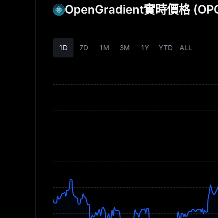
OpenGradient實時價格
(OP
1D
7D
1M
3M
1Y
YTD
ALL