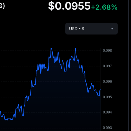
$0.0955
G)
+2.68%
USD - $