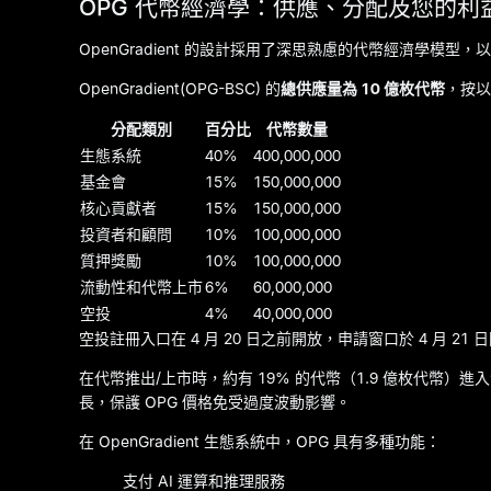
OPG 代幣經濟學：供應、分配及您的利
OpenGradient 的設計採用了深思熟慮的代幣經濟學模
OpenGradient(OPG-BSC) 的
總供應量為 10 億枚代幣
，按以
分配類別
百分比
代幣數量
生態系統
40%
400,000,000
基金會
15%
150,000,000
核心貢獻者
15%
150,000,000
投資者和顧問
10%
100,000,000
質押獎勵
10%
100,000,000
流動性和代幣上市
6%
60,000,000
空投
4%
40,000,000
空投註冊入口在 4 月 20 日之前開放，申請窗口於 4 月 21
在代幣推出/上市時，約有 19% 的代幣（1.9 億枚代幣
長，保護 OPG 價格免受過度波動影響。
在 OpenGradient 生態系統中，OPG 具有多種功能：
支付 AI 運算和推理服務