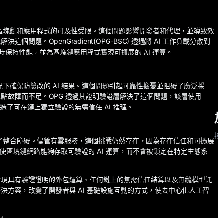
致區塊鏈和應用程式的可及性受限。這個問題影響開發者和代理，並導致效
題。OpenGradient(OPG-BSC) 透過將 AI 工作負載分散到
時保持性能，並為區塊鏈應用程式實現可擴展的 AI 運算。
況下確保防篡改的 AI 結果。這個問題引起可靠性擔憂並阻礙了廣泛採
點故障而不足。OPG 透過其證明驗證層解決了這個問題，該層使用
，創造了可在鏈上獨立驗證的無需信任 AI 推理。
造了整合障礙。儘管有雲服務，這個挑戰仍然存在，因為存在信任和可擴展
AI 整合，使區塊鏈網路能夠存取可驗證的 AI 運算，而不會被鎖定在特定生態系
能夠實現具有驗證證明的外包運算、任何鏈上的無需信任結算以及無縫模型託
全的解決方案，改變了開發者與 AI 基礎設施互動的方式，使去中心化人工智