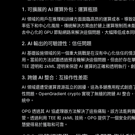
1. 可擴展的 AI 運算外包：運算瓶頸
AI 領域的用戶在推理和訓練方面面臨高昂的運算成本，導
率低下和中心化風險。傳統解決方案由於鏈上運算限制而未能解決這個問
去中心化的 GPU 節點網路來解決這個問題，大幅降低成本同
2. AI 輸出的可驗證性：信任問題
AI 基礎設施領域的另一個重大挑戰是在沒有中心化信任的情
用。當前的方法試圖透過預言機解決這個問題，但由於存在單
TEE 證明和 zkML 證明來保證 AI 運算的正確和透明執行
3. 跨鏈 AI 整合：互操作性差距
AI 領域還遭受運算資源孤立的困擾，這為多鏈應用程式創
性問題。OpenGradient crypto 實現了無縫的跨鏈 
統中。
OPG 透過其 AI 協處理器方法解決了這些痛點，該方法
管。透過利用 TEE 和 zkML 技術，OPG 提供了一個安
慧變得易於獲取和可靠。