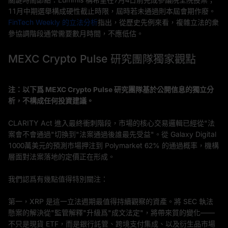
11月中期選舉構成硬性截止時限，屆時若未通過則本屆會期作廢。
FinTech Weekly 的立法分析
指出，從歷史先例來看，複雜立法的衆
參協調階段通常需要數月時間，不應低估。
MEXC Crypto Pulse 研究團隊獨家觀點
注：以下爲 MEXC Crypto Pulse 研究團隊基於公開信息的獨立分
析，不構成任何投資建議。
CLARITY Act 進入最終衝刺階段，市場的核心交易邏輯已經從"法
案會不會通過"切換到"法案通過後誰最先受益"。從 Galaxy Digital
1000萬美元的預測市場押注到 Polymarket 62% 的通過概率，機構
層面對法案落地的定價正在形成。
我們認爲有幾點值得特別關注：
第一，XRP 是這一立法週期最值得持續觀察的資產。將 SEC 執法
懸案的解決從"監管解釋"升級爲"成文法定"，將帶來質的變化——
不只是現貨 ETF，而是銀行託管、跨境支付集成、以及衍生品市場