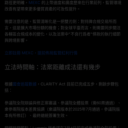
路徑更明確，
MEXC
的上幣速度和廣度歷來在行業前列，監管環境
改善有望帶來更多優質資產的可及性提升。
需要注意的是，監管清晰化是一把雙刃劍：對持牌合規交易所而
言，這是擴大市場份額的機會；對全球平臺而言，則需要同步關注
各轄區合規成本的變化，以及法案中"不良行爲者"條款的執行細節
與跨境影響。
立即註冊 MEXC，提前佈局監管紅利行情
立法時間軸：法案距離成法還有幾步
根據
國會追蹤數據
，CLARITY Act 目前已完成五步，剩餘步驟包
括：
參議院全院辯論與修正案審議、參議院全體投票（需60票通過）、
衆參兩院版本差異協調（衆議院版本於2025年7月通過，參議院版
本有所修訂）、最終總統簽署生效。
關鍵時間節點：Lummis 稱希望在7月4日前完成參議院全院投票；