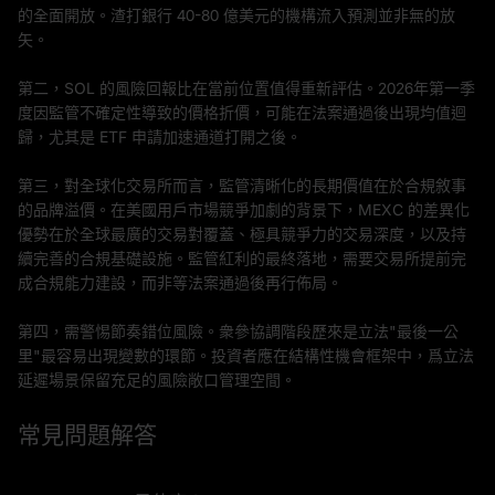
的全面開放。渣打銀行 40-80 億美元的機構流入預測並非無的放
矢。
第二，SOL 的風險回報比在當前位置值得重新評估。2026年第一季
度因監管不確定性導致的價格折價，可能在法案通過後出現均值迴
歸，尤其是 ETF 申請加速通道打開之後。
第三，對全球化交易所而言，監管清晰化的長期價值在於合規敘事
的品牌溢價。在美國用戶市場競爭加劇的背景下，MEXC 的差異化
優勢在於全球最廣的交易對覆蓋、極具競爭力的交易深度，以及持
續完善的合規基礎設施。監管紅利的最終落地，需要交易所提前完
成合規能力建設，而非等法案通過後再行佈局。
第四，需警惕節奏錯位風險。衆參協調階段歷來是立法"最後一公
里"最容易出現變數的環節。投資者應在結構性機會框架中，爲立法
延遲場景保留充足的風險敞口管理空間。
常見問題解答