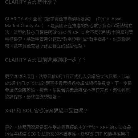
CLARITY Act 是什麼？
CLARITY Act 全稱《數字資產市場清晰法案》（Digital Asset
Market Clarity Act），是美國正在推進的核心數字資產市場結構立
法。法案的核心目標是明確 SEC 與 CFTC 對不同類型數字資產的管
轄權邊界，將數字資產分類爲"數字證券"或"數字商品"，併爲穩定
幣、數字資產交易所建立獨立的監管框架。
CLARITY Act 目前進展到哪一步了？
截至2026年6月，法案已於6月1日正式列入參議院立法日曆，此前
於5月14日以15比9的兩黨多數票通過參議院銀行委員會。下一步是
參議院全院辯論、投票，隨後若與衆議院版本存在差異，還需經歷
協調程序，最終由總統簽署。
XRP 和 SOL 會從法案通過中受益嗎？
是的，這兩個資產是潛在受益最直接的主流代幣。XRP 的立法商品
地位將終結 SEC 執法懸案的不確定性，爲現貨 ETF 和機構採用打