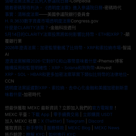
清晰法案法案正式列入參議院日曆
-Coinpedia
隨着密碼等待判決，《透明度法案》進入參議院日曆
-密碼時代
事實：清晰度法案
——美國參議院銀行委員會
H. R.3633數字資產市場透明度法案
Congress.gov
什麼是CLARITY法案？
-金融科技週刊
5月14日的CLARITY法案投票將如何影響比特幣、ETH和XRP？
-顛
覆銀行業
2026年澄清法案：加密監管動搖了比特幣、XRP和索拉納市場
-智識
AI
澄清法案解釋2026-它對BTC和山寨幣意味着什麼
-Phemex博客
機構採用和監管明確性：XRP、Solana和狗狗幣
-AInvest
XRP、SOL、HBAR和更多加密法案草案下類似比特幣的法律地位
-
CCN
透明度法案延遲對XRP、索拉納、去中心化金融和美國加密創新意
味着什麼
-加密時代
想最快獲取 MEXC 最新資訊？立即加入我們的
官方電報羣
！
MEXC 平臺：
下載 App
|
零手續費交易
|
立即購買 USDT
加入 MEXC 社羣：
X (Twitter)
|
Telegram
|
Discord
獲取資訊：
新手學院
|
服務條款
|
MEXC Blog
|
MEXC News
賬戶驗證：
瞭解 KYC
|
如何進行 KYC