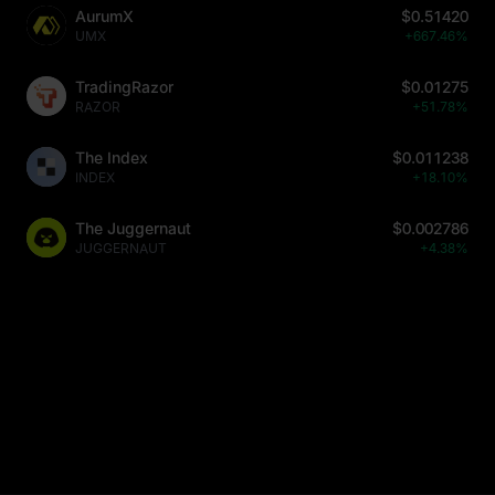
AurumX
$0.51420
UMX
+667.46%
TradingRazor
$0.01275
RAZOR
+51.78%
The Index
$0.011238
INDEX
+18.10%
The Juggernaut
$0.002786
JUGGERNAUT
+4.38%