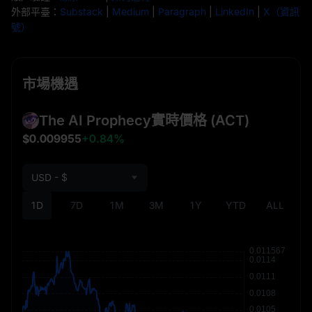
外部平臺：
Substack
|
Medium
|
Paragraph
|
LinkedIn
|
X（資訊
號）
市場機遇
The AI Prophecy實時價格
(ACT)
$0.009955
+0.84%
USD - $
1D
7D
1M
3M
1Y
YTD
ALL