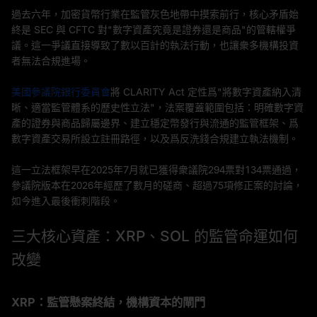
過去六年，加密貨幣行業在監管灰色地帶中摸索前行，核心矛盾始
終是 SEC 與 CFTC 對"數字資產究竟是證券還是商品"的管轄權爭
議。這一爭議直接導致了數以百計的執法行動，也讓衆多機構投資
者無法合規進場。
美國參議院銀行委員會
將 CLARITY Act 定性爲"將數字資產納入清
晰、適當監管體系的歷史性立法"，法案覆蓋範圍包括：明確數字資
產的證券與商品歸屬邊界、建立穩定幣發行與流通的監管框架、爲
數字資產交易所設立註冊路徑，以及爲反洗錢合規建立執法機制。
這一立法框架早在2025年7月就已獲得衆議院294票對134票通過，
參議院版本在2026年經歷了數月的磋商、超過75項修正案的討論，
如今進入最後衝刺階段。
三大核心資產：XRP、SOL 的監管命運如何
改變
XRP：監管懸案終結，機構資本的閘門