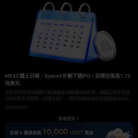
銀行發行和支持的數字貨幣監管標準方面發揮主導作用。該框架提
案代表了在傳統金融系統中使穩定幣合法化的關鍵一步，同時建立
消費者保護和運營要求。
MEXC鏈上日報：SpaceX計劃下週IPO，目標估值為1.75
兆美元
加密貨幣市場持續關注監管動態與機構採用進展。美國正同步推進
CBDC禁令法案與《清晰法案》，而日本執政黨已提出國家Web3戰
略。與此同時，儘管衍生品交易活動有所放緩，基礎設施升級、代
2026/06/03
幣化資產擴張及新機構合作夥伴關係仍持續重塑數位資產格局。
查看更多
10,000
USDT
註冊 & 獲得高達
獎金