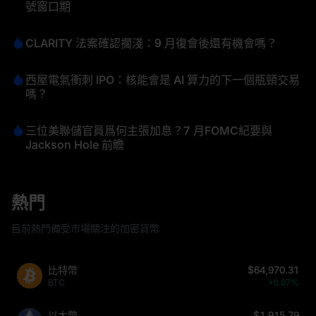
號窗口期
CLARITY 法案確認擱淺：9 月復會後還有機會嗎？
西屋電氣衝刺 IPO：核能會是 AI 算力的下一個瓶頸交易
嗎？
三位美聯儲官員爲何主張加息？7 月FOMC紀要與
Jackson Hole 前瞻
熱門
目前熱門備受市場關注的加密貨幣
比特幣
$64,970.31
BTC
+0.07%
以太幣
$1,915.79