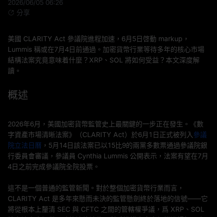
2026/06/05 06:26
分享
美國 CLARITY Act 參議院進程加速，6月5日啓動 markup，
Lummis 稱或在7月4日前通過。加密貨幣行業等待多年的核心市場
結構法案究竟意味着什麼？XRP、SOL 將如何受益？本文深度解
讀。
概述
2026年6月，美國加密貨幣監管史上最關鍵的一步正在發生。《數
字資產市場清晰法案》（CLARITY Act）於6月1日正式被列入
參議
院立法日曆
，5月14日該法案已以15比9的兩黨多數票通過參議院銀
行委員會審議，參議員 Cynthia Lummis 公開表示，法案有望在7月
4日之前完成參議院全院投票。
這不是一個普通的監管新聞。對於整個加密貨幣行業而言，
CLARITY Act 是多年來懸而未決的監管懸劍終於落地的信號——它
將從根本上釐清 SEC 與 CFTC 之間的管轄權爭議，爲 XRP、SOL