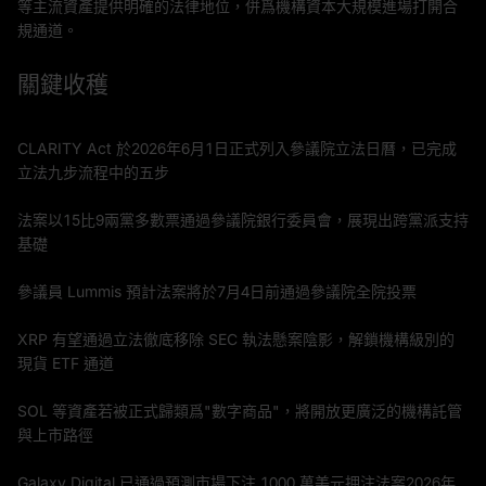
等主流資產提供明確的法律地位，併爲機構資本大規模進場打開合
規通道。
關鍵收穫
CLARITY Act 於2026年6月1日正式列入參議院立法日曆，已完成
立法九步流程中的五步
法案以15比9兩黨多數票通過參議院銀行委員會，展現出跨黨派支持
基礎
參議員 Lummis 預計法案將於7月4日前通過參議院全院投票
XRP 有望通過立法徹底移除 SEC 執法懸案陰影，解鎖機構級別的
現貨 ETF 通道
SOL 等資產若被正式歸類爲"數字商品"，將開放更廣泛的機構託管
與上市路徑
Galaxy Digital 已通過預測市場下注 1000 萬美元押注法案2026年