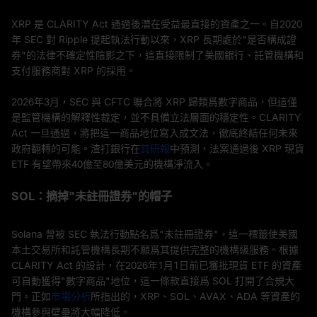
XRP 是 CLARITY Act 通過後潛在受益最直接的資產之一。自2020
年 SEC 對 Ripple 提起執法行動以來，XRP 長期處於"是否構成證
券"的法律不確定性陰影之下，這直接限制了美國銀行、託管機構和
支付服務商對 XRP 的採用。
2026年3月，SEC 與 CFTC 聯合將 XRP 歸類爲數字商品，但這僅
是監管機構的解釋性裁定，並不具備立法層面的穩定性。CLARITY
Act 一旦通過，將把這一商品地位寫入成文法，徹底終結任何未來
政府翻轉的可能。渣打銀行在
其研報
中預測，法案通過後 XRP 現貨
ETF 有望帶來40億至80億美元的機構淨流入。
SOL：摘掉"未註冊證券"的帽子
Solana 曾被 SEC 執法行動點名爲"未註冊證券"，這一標籤使美國
本土交易所和託管機構長期不願爲其提供完整的機構級服務。根據
CLARITY Act 的設計，在2026年1月1日前已獲批現貨 ETF 的資產
可自動獲得"數字商品"地位，這一條款直接爲 SOL 打開了合規大
門。正如
市場分析
所指出的，XRP、SOL、AVAX、ADA 等資產的
機構參與壁壘將大幅降低。