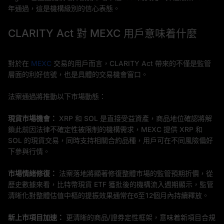
年通過，這是機構級別的信心表態。
CLARITY Act 對 MEXC 用戶意味着什麼
對於在
MEXC
交易的用戶而言，CLARITY Act 帶來的不僅是監管
層面的利好信號，也是具體的交易機會窗口。
法案通過將推動以下市場動態：
現貨市場機會：
XRP 和 SOL 是直接受益資產，商品地位確認將解
鎖此前因法律不確定性被限制的機構需求，MEXC 提供 XRP 和
SOL 的現貨交易，同時支持相關合約品種，用戶可在不同風險偏好
下參與行情。
市場情緒修復：
法案落地將顯著修復整體市場的監管預期折價，從
歷史數據來看，比特幣現貨 ETF 獲批後的機構流入週期顯示，監管
清晰化對整體估值中樞的提振效果通常在6至12個月內持續釋放。
新上市項目加速：
更清晰的商品/證券定性框架，意味着新項目合規