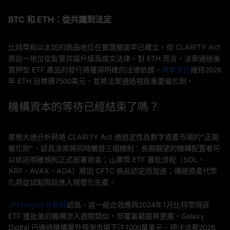
BTC 和 ETH：從共識到法定
比特幣和以太坊的商品地位在實踐層面早已確立，但 CLARITY Act
將這一地位從監管共識升級爲成文法律。對 ETH 而言，法案通過後
質押型 ETF 產品的發行將獲得明確的法律依據，
標準渣打
維持2026
年 ETH 目標價7500美元，並將法案通過視爲重要催化劑。
機構資本的等待已經結束了嗎？
摩根大通分析師將 CLARITY Act 通過定性爲數字資產市場的"正面
催化劑"，認爲法案將同時觸發三個機制：長期觀望的機構配置者可
以依託明確規則正式部署資金；山寨幣 ETF 審批流程（SOL、
XRP、AVAX、ADA）將因 CFTC 商品認定而加速；傳統資產代幣
化將從試點階段進入規模化生產。
JPMorgan 分析師
認爲，這一組合效應與2024年1月比特幣現貨
ETF 獲批後的機構流入週期類似，但覆蓋範圍將更廣。Galaxy
Digital 已通過機構場外預測市場下注1000萬美元，押注法案2026