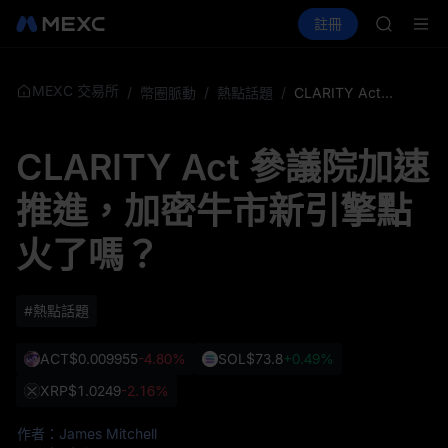
AAOI
買幣
行情
現貨
合約
註冊
理財
SKYAI
UNITREE
UNITRE
SPCX 
GOLD(X
MEXC 交易所
/
幣圈脈動
/
熱點話題
/
CLARITY Act 參議院加速推進，加密牛市新引擎點火了嗎？
AAOI
SKYAI
CLARITY Act 參議院加速
UNITRE
SPCX 
推進，加密牛市新引擎點
火了嗎？
#熱點話題
ACT
$0.009955
-4.80%
SOL
$73.8
+0.49%
XRP
$1.0249
-2.16%
作者：James Mitchell