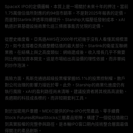
SpaceX IPO的定價邏輯，本質上是一場關於未來十年的押注。當前
1.75萬億估值所對應的約94倍市銷率，不是對2025年報表的定價，
而是對Starlink滲透率持續提升、Starship大幅壓低發射成本、xAI
軌道計算基礎設施商業化這三條敘事能否兌現的定價。
從歷史維度看，亞馬遜AWS在2000年代初幾乎沒有人看懂其規模潛
力，如今支撐着亞馬遜整體估值的最大部分。Starlink的衛星互聯網
業務，在結構上與之高度類似：網絡建成後，收入增長几乎不需要
同比例追加資本開支。這是市場給出高溢價的理性依據，而非單純
的炒作泡沫。
風險方面，馬斯克通過超級投票權掌握85.1%的投票控制權，散戶
對公司治理的影響力接近於零。此外，Starship的商業化進度仍有
執行風險，xAI的盈利路徑尚未清晰。建議投資者將其視爲高波動、
長週期的科技成長標的，而非短期套利工具。
對於加密用戶羣體，MEXC提供的Pre-IPO代幣產品、零手續費
Stock Futures和RealStocks三層產品矩陣，構建了一個從估值敞口
到真實股權的完整參與路徑，是本輪IPO窗口期內技術整合層面最值
得關注的產品創新。