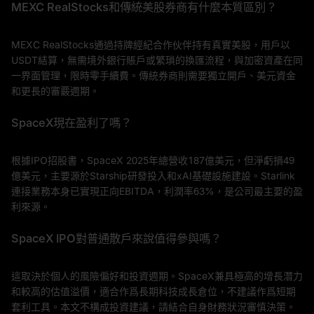
MEXC RealStocks和傳統美股券商有什麼本質區別？
MEXC RealStocks通過持牌經紀合作伙伴持有真實美股，用戶以
USDT結算，無需境外銀行賬戶或繁瑣的換匯流程，與加密資產在同
一界面管理，限時零手續費。傳統券商則需要獨立開戶、美元資金
和更長的審覈週期。
SpaceX現在盈利了嗎？
根據IPO招股書，SpaceX 2025年總營收187億美元，但淨虧損49
億美元，主要源於Starship研發投入和xAI基礎設施建設。Starlink
連接業務本身已實現正向EBITDA，利潤率63%，是公司最主要的盈
利來源。
SpaceX IPO對普通散戶來說值得參與嗎？
這取決於個人的風險偏好和投資週期。SpaceX兼具極高的增長潛力
和較高的估值溢價，適合作爲長期科技成長倉位，不建議作爲短期
套利工具。本文不構成投資建議，請結合自身財務狀況審慎決策。