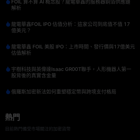
FOIL 算不算 AI 概念股？龍電華鑫的服務器銅箔供應鏈
解析
龍電華鑫FOIL IPO 估值分析：這家公司到底值不值 17
億美元？
龍電華鑫 FOIL 美股 IPO：上市時間、發行價與17億美元
估值解析
宇樹科技與英偉達Isaac GR00T聯手，人形機器人第一
股背後的真實含金量
俄羅斯加密新法如何重塑穩定幣與跨境支付格局
熱門
目前熱門備受市場關注的加密貨幣