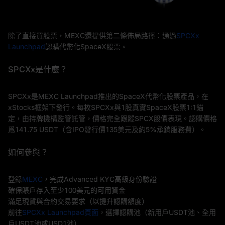
除了直接買股票，MEXC還提供第二條佈局路徑：通過
SPCXx
Launchpad
認購代幣化SpaceX股票。
SPCXx是什麼？
SPCXx是MEXC Launchpad推出的SpaceX代幣化股票產品，在
xStocks框架下發行。每枚SPCXx與1股真實SpaceX股票1:1錨
定，由持牌機構監管託管，價格完全跟蹤SPCX股價表現。認購價格
爲141.75 USDT（含IPO發行價135美元及約5%承銷服務費）。
如何參與？
登錄
MEXC
，完成Advanced KYC高級身份驗證
確保賬戶存入至少100美元的可用資金
滿足現貨與合約交易要求（以提升認購額度）
前往
SPCXx Launchpad頁面
，選擇認購池（新用戶USDT池、全用
戶USDT池或USD1池）