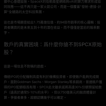
據中心基礎設施。SpaceX的低軌衛星網絡與xAI的算力需求形成協
同效應——這不再只是一家火箭公司，而是一個覆蓋"發射-連接-計
算"全鏈路的太空科技集團。
這也是市場願意給出1.75萬億估值、約94倍市銷率的核心邏輯：投
資者購買的是未來五到十年的潛在收益，而不僅僅是當前的報表數
字。
散戶的真實困境：爲什麼你搶不到SPCX原始
股？
這是一場信息不對稱的遊戲。
傳統IPO的分配機制高度有利於機構投資者。即便散戶能夠完成開
戶，面對Goldman Sachs、Morgan Stanley等承銷商，普通賬戶獲
得的IPO配額極爲有限。SPCX此次雖承諾將高達30%份額預留給散
戶（遠高於通常5-10%的水平），但以750億美元的融資體量計
算，爭搶者衆多，超額認購幾乎可以確定。