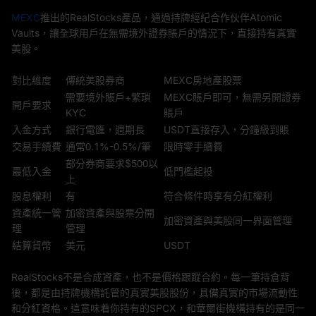
MEXC
推出的RealStocks產品，通過持牌經紀合作伙伴Atomic
Vaults，讓全球用戶在無需境外證券賬戶的情況下，直接持有真實
美股。
對比維度
傳統美股券商
MEXC房地產股票
需要境外賬戶+繁瑣
MEXC賬戶即可，無需另開證券
開戶要求
KYC
賬戶
入金方式
銀行電匯，週期長
USDT直接存入，分鐘級到賬
交易手續費
通常0.1%-0.5%/筆
限時零手續費
部分券商要求$500以
最低入金
低門檻起投
上
股息權利
有
符合條件時享有分紅權利
資產統一管
加密資產與股票分開
加密資產與美股同一界面管理
理
管理
結算貨幣
美元
USDT
RealStocks不是合成資產，也不是價格跟蹤合約。每一筆持倉背
後，都是由持牌機構託管的真實美股股份，具備真實的市場流動性
和分紅資格。這意味着你持有的SPCX，和華爾街機構持有的是同一