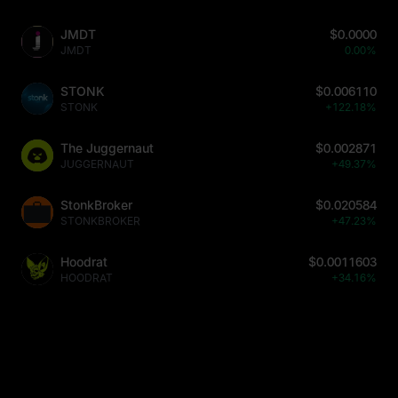
JMDT
$0.0000
JMDT
0.00%
STONK
$0.006110
STONK
+122.18%
The Juggernaut
$0.002871
JUGGERNAUT
+49.37%
StonkBroker
$0.020584
STONKBROKER
+47.23%
Hoodrat
$0.0011603
HOODRAT
+34.16%