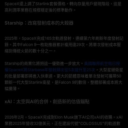
SpaceX還上調了Starlink套餐價格，轉向存量用戶變現階段，這是
高利潤率業務在規模穩定後的標準動作。
Starship：改寫發射成本的大殺器
2025年，SpaceX完成165次軌道發射，連續第六年刷新年度發射記
錄。其中Falcon 9一枚助推器累計複用達29次，將單次發射成本壓
縮到傳統火箭的數十分之一。
Starship的商業化將把這一優勢進一步放大。
美國聯邦航空局已授
權SpaceX將Starbase年發射頻次從5次提升至25次
，大型星鏈衛星
的批量部署即將進入快車道。更大的箭體意味着單次發射可攜帶50
顆新一代大型Starlink衛星，是Falcon 9的數倍，整體部署成本將大
幅攤薄。
xAI：太空與AI的合併，創造新的估值錨點
2026年2月，SpaceX完成對Elon Musk旗下AI公司xAI的收購。xAI
業務2025年營收32億美元，正在建設代號"COLOSSUS"的軌道數