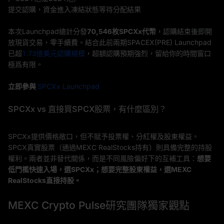
提交認購，資金進入凍結狀態等待分配結果
本次Launchpad總計分發
70,546枚SPCXx代幣
，認購結束後即開
放現貨交易，零手續費。結合此前兩期SPACEX(PRE) Launchpad
已超
1.73億美元認購規模
，超額認購預期強烈，留給你的時間窗口
極爲有限。
立即參與
SPCXx Launchpad
SPCXx vs 直接買SPCX股票，有什麼區別？
SPCXx提供價格敞口，但不賦予投票權、分紅權及股東權益。
SPCX真實股票（通過MEXC RealStocks持有）則具備完整的持股
權利。兩者並非替代關係，而是不同風險偏好下的互補工具：
想要
低門檻快速入場，選SPCXx；想要完整股東權益，選MEXC
RealStocks直接持股。
MEXC Crypto Pulse研究團隊獨家觀點