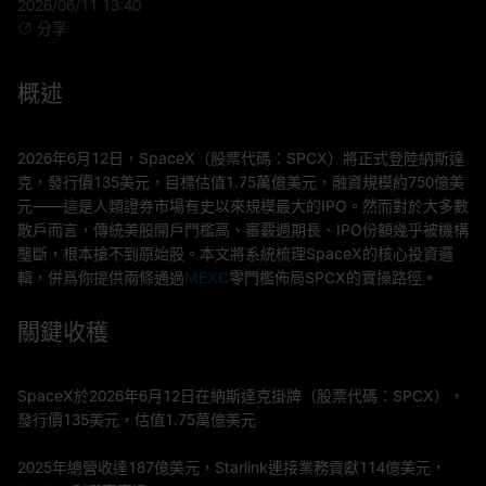
2026/06/11 13:40
分享
概述
2026年6月12日，SpaceX（股票代碼：SPCX）將正式登陸納斯達
克，發行價135美元，目標估值1.75萬億美元，融資規模約750億美
元——這是人類證券市場有史以來規模最大的IPO。然而對於大多數
散戶而言，傳統美股開戶門檻高、審覈週期長、IPO份額幾乎被機構
壟斷，根本搶不到原始股。本文將系統梳理SpaceX的核心投資邏
輯，併爲你提供兩條通過
MEXC
零門檻佈局SPCX的實操路徑。
關鍵收穫
SpaceX於2026年6月12日在納斯達克掛牌（股票代碼：SPCX），
發行價135美元，估值1.75萬億美元
2025年總營收達187億美元，Starlink連接業務貢獻114億美元，