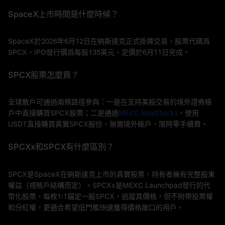
SpaceX上市時間是什麼時候？
SpaceX於2026年6月12日在納斯達克正式掛牌交易，股票代碼爲
SPCX，IPO發行價爲每股135美元，定價於6月11日完成。
SPCX股票怎麼買？
全球散戶可通過兩條路徑參與：一是在支持美股交易的境外證券賬
戶中直接購買SPCX股票；二是通過
MEXC RealStocks
，使用
USDT直接購買真實SPCX股份，無需境外賬戶，限時零手續費。
SPCXx和SPCX有什麼區別？
SPCX是SpaceX在納斯達克上市的真實股票，持有者擁有完整股東
權益（視賬戶結構而定）。SPCXx是MEXC Launchpad發行的代
幣化股票，每枚1:1錨定一股SPCX，追蹤其價格，但不附帶投票權
和分紅權，更適合希望低門檻快速獲得價格敞口的用戶。