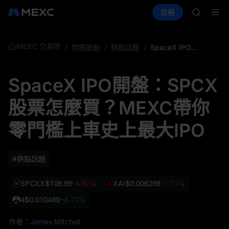
BLESS
買幣
行情
現貨
合約
註冊
理財
MINIMA
活動
PLTR
HEI
CAP
UNITREE
MEXC 交易所
/
幣圈脈動
/
熱點話題
/
SpaceX IPO開盤：SPCX股票怎麼買？MEXC帶你零門檻上車史上最大IPO
宇樹科技
BLESS
SpaceX IPO開盤：SPCX
MINIMA
HEI
股票怎麼買？MEXC帶你
CAP
UNITREE
零門檻上車史上最大IPO
宇樹科技
#熱點話題
SPCXX
$109.99
-4.92%
XAI
$0.006298
-1.11%
4
$0.010499
+8.77%
作者：James Mitchell