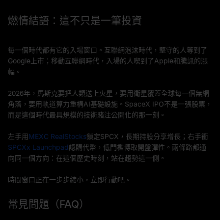
燃情結語：這不只是一筆投資
每一個時代都有它的入場窗口。互聯網泡沫時代，堅守的人等到了
Google上市；移動互聯網時代，入場的人喫到了Apple和騰訊的漲
幅。
2026年，馬斯克要把人類送上火星，要用衛星覆蓋全球每一個無網
角落，要用軌道算力重構AI基礎設施。SpaceX IPO不是一張股票，
而是這個時代最具規模的技術賭注公開化的那一刻。
左手用
MEXC RealStocks
鎖定SPCX，長期持股分享增長；右手衝
SPCXx Launchpad
認購代幣，低門檻博取開盤彈性。兩條路都通
向同一個方向：在這個歷史時刻，站在趨勢這一側。
時間窗口正在一步步縮小，立即行動吧。
常見問題（FAQ）