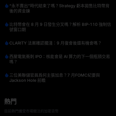
“永不賣出”時代結束了嗎？Strategy 虧本拋售比特幣背
後的資金鍊
比特幣會在 8 月 9 日發生分叉嗎？解析 BIP‑110 強制信
號窗口期
CLARITY 法案確認擱淺：9 月復會後還有機會嗎？
西屋電氣衝刺 IPO：核能會是 AI 算力的下一個瓶頸交易
嗎？
三位美聯儲官員爲何主張加息？7 月FOMC紀要與
Jackson Hole 前瞻
熱門
目前熱門備受市場關注的加密貨幣