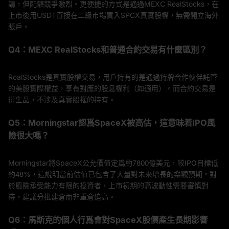
請，但配額競爭激烈。更便捷的方式是通過MEXC RealStocks，在
上市後用USDT直接在二級市場買入SPCX真實股權，無需開立海外
賬戶。
Q4：MEXC RealStocks和普通合約交易有什麼區別？
RealStocks是真實股權交易，用戶持有的是通過持牌合作伙伴託管
的美股實際權益，享有對應的股息權利（如適用）。而合約交易是
衍生品，不涉及真實股權的持有。
Q5：Morningstar認爲SpaceX被高估，這意味着IPO風
險很大嗎？
Morningstar將SpaceX公允價值定爲約7800億美元，較IPO目標低
約48%，這說明當前估值已包含了大量對未來增長的樂觀預期。對
於風險承受能力有限的投資者，上市初期的高波動性需要審慎對
待，建議分批建倉而非重倉追高。
Q6：馬斯克的個人行爲會對SpaceX股價產生長期影響