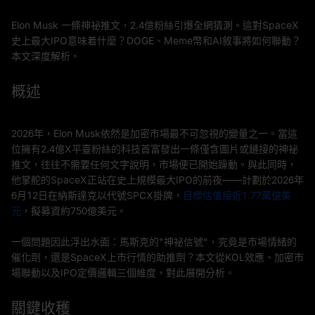
Elon Musk 一條神祕推文，2.4億粉絲引爆全網猜測。這對SpaceX
史上最大IPO意味着什麼？DOGE、Meme幣和AI敘事將如何聯動？
本文深度解析。
概述
2026年，Elon Musk依然是加密市場最不可忽視的變量之一。當這
位擁有2.4億X平臺粉絲的科技首富發出一條僅含圖片或鏈接的神祕
推文，往往不需要任何文字說明，市場便已開始躁動。與此同時，
他掌舵的SpaceX正站在史上規模最大IPO的前夜——計劃於2026年
6月12日在納斯達克以代號SPCX掛牌，
目標估值接近1.77萬億美
元
，擬募資約750億美元。
一個問題因此浮出水面：馬斯克的"神祕信號"，究竟是市場情緒的
催化劑，還是SpaceX上市行情的助推劑？本文從KOL效應、加密市
場聯動以及IPO定價邏輯三個維度，對此展開分析。
關鍵收穫