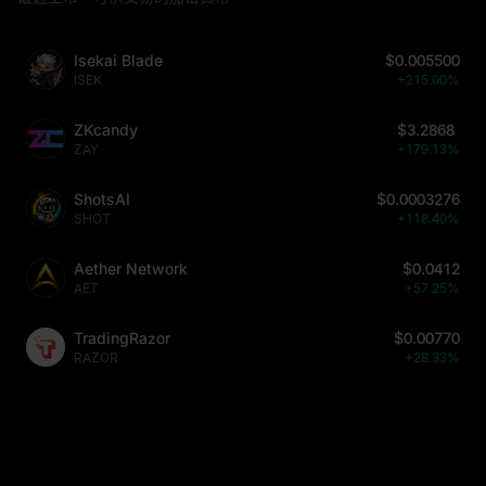
Isekai Blade
$0.005500
ISEK
+215.00%
ZKcandy
$3.2868
ZAY
+179.13%
ShotsAI
$0.0003276
SHOT
+118.40%
Aether Network
$0.0412
AET
+57.25%
TradingRazor
$0.00770
RAZOR
+28.33%