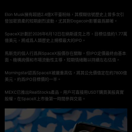
Elon Musk擁有超過2.4億X平臺粉絲，其模糊信號歷史上曾多次引
發加密資產的短期劇烈波動，尤其對Dogecoin影響最爲顯著。
SpaceX計劃於2026年6月12日在納斯達克上市，目標估值約1.77萬
億美元，將成爲人類歷史上規模最大的IPO。
馬斯克的個人行爲與SpaceX股價存在關聯，但IPO定價最終由基本
面、機構詢價和市場流動性主導，短期情緒難以持續左右估值。
Morningstar認爲SpaceX被嚴重高估，將其公允價值定在約7800億
美元，約爲IPO目標價的一半。
MEXC已推出RealStocks產品，用戶可直接用USDT購買美股真實
股權，在SpaceX上市後第一時間參與交易。