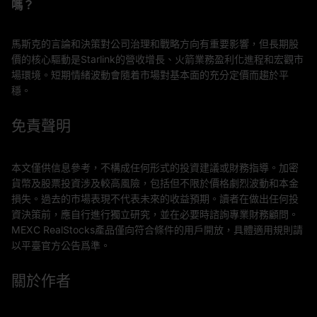
嗎？
馬斯克的言論和決策對公司治理和戰略方向有重要影響，但長期股
價的核心驅動是Starlink的營收增長、火箭業務盈利化進程和宏觀市
場環境。短期情緒波動會隨着市場對基本面的充分定價而趨於平
穩。
免責聲明
本文僅供信息參考，不構成任何形式的投資建議或財務指導。加密
貨幣及股票投資涉及較高風險，包括但不限於價格劇烈波動和本金
損失。過去的市場表現不代表未來的收益預期。讀者在做出任何投
資決策前，應自行進行獨立研究，並在必要時諮詢專業財務顧問。
MEXC RealStocks產品僅向符合條件的用戶開放，具體適用規則請
以平臺官方公告爲準。
關於作者