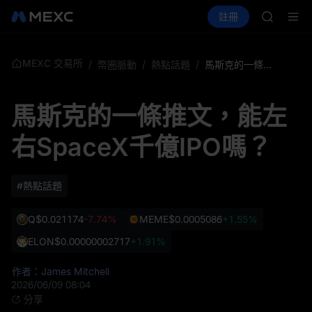
SKYAI
買幣
行情
現貨
合約
註冊
理財
UNITRE
活動
SPCX
SPCX 
GOLD(X
AAOI
MEXC 交易所
/
幣圈脈動
/
熱點話題
/
馬斯克的一條推文，能左右SpaceX千億IPO嗎？
SKYAI
UNITRE
馬斯克的一條推文，能左
SPCX 
右SpaceX千億IPO嗎？
#熱點話題
Q
$0.021174
-7.74%
MEME
$0.0005086
+1.55%
ELON
$0.00000002717
+1.91%
作者：James Mitchell
2026/06/09 08:04
分享