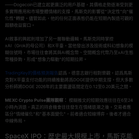
——Dogecoin已建立起更廣泛的用戶基礎，其價格走勢逐漸受到更
多實際應用和市場整體情緒的支撐，馬斯克的影響從"決定性"向"催
化性"轉變。儘管如此，他的任何正面表態仍能在短期內製造可觀的
超額收益窗口。
AI敘事的興起則增加了另一層聯動邏輯。馬斯克同時掌控
xAI（Grok的母公司）和X平臺，當他發出涉及技術或科幻想象的模
糊信號時，市場往往會將其與AI概念幣、空間概念代幣乃至xAI生態
幣種掛鉤，形成"想象力驅動"的短期拉昇。
TradingKey的價格預測報告
認爲，德意志銀行相對樂觀，認爲馬斯
克對X平臺支付功能的持續推動將爲DOGE提供中期支撐，但大多數
分析師將DOGE 2026年的主要震盪區間定在0.12至0.20美元之間。
MEXC Crypto Pulse團隊觀察：
模糊推文的短期效應往往在6至24
小時內消退，真正的持倉機會往往發生在情緒退潮之後。交易者應
區分"情緒催化"和"基本面變化"，前者適合短線博弈，後者才適合
中線佈局。
SpaceX IPO：歷史最大規模上市，馬斯克能