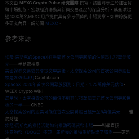
本文由
MEXC Crypto Pulse 研究團隊
撰寫。該團隊專注於加密貨
幣市場動態、宏觀經濟聯動與新興交易產品的深度分析，爲全球超
過4000萬名MEXC用戶提供具有參考價值的市場洞察。如需瞭解更
多研究內容，請訪問
MEXC
。
參考來源
埃隆·馬斯克的SpaceX在重磅首次公開募股前的估值爲1.77萬億美
元
——半島電視臺
美國證券交易委員會提交申請後，太空探索公司的首次公開募股目
標是2026年6月
Capital.com
SpaceX 2026年首次公開募股預測：日期，1.75萬億美元估值
-
WEEX Crypto Wiki
晨星說，太空探索公司的價值不到其1.75萬億美元首次公開募股目
標的一半
——CNBC
太空探索公司的股票可能在首次公開募股日飆升至5萬億美元
——雅
虎財經
埃隆·馬斯克的推特活動如何推動密碼貨幣市場
——科學直接
注意狗幣（DOGE）多頭：馬斯克的推特重新點燃了猜測
——硬幣
桌