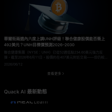
華爾街兩週內六度上調UNH評級！聯合健康股價能否衝上
492美元？UNH目標價預測2026–2030
聯合健康集團（NYSE：UNH）已從52週低點234.60美元強力反
彈，截至2026年6月11日，股價約在407美元附近交易——但仍較
2024年11月603.20美元的歷史高點低約32%。 2026年5月底至6月
2026/06/12
初，六大機構相繼上調UNH目標價：Bernstein於5月27日率先設下
492美元的上限，隨後摩根士丹利調至453美元，美銀調至450美
查看更多
元，摩根大通調至466美元。 本文將完整梳理每位分析
Quack AI 最新動態