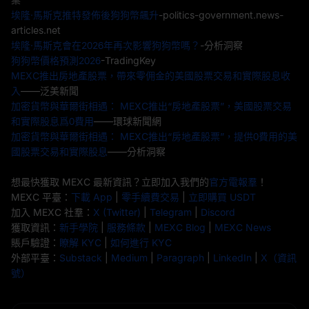
埃隆·馬斯克推特發佈後狗狗幣飆升
-politics-government.news-
articles.net
埃隆·馬斯克會在2026年再次影響狗狗幣嗎？
-分析洞察
狗狗幣價格預測2026
-TradingKey
MEXC推出房地產股票，帶來零佣金的美國股票交易和實際股息收
入
——泛美新聞
加密貨幣與華爾街相遇： MEXC推出“房地產股票”，美國股票交易
和實際股息爲0費用
——環球新聞網
加密貨幣與華爾街相遇： MEXC推出“房地產股票”，提供0費用的美
國股票交易和實際股息
——分析洞察
想最快獲取 MEXC 最新資訊？立即加入我們的
官方電報羣
！
MEXC 平臺：
下載 App
|
零手續費交易
|
立即購買 USDT
加入 MEXC 社羣：
X (Twitter)
|
Telegram
|
Discord
獲取資訊：
新手學院
|
服務條款
|
MEXC Blog
|
MEXC News
賬戶驗證：
瞭解 KYC
|
如何進行 KYC
外部平臺：
Substack
|
Medium
|
Paragraph
|
LinkedIn
|
X（資訊
號）