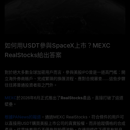
如何用USDT參與SpaceX上市？MEXC
RealStocks給出答案
對於絕大多數全球加密用戶而言，參與美股IPO曾是一道高門檻：開
立海外券商賬戶、完成繁瑣的換匯流程、應對合規審查……這些步驟
往往將普通投資者拒之門外。
MEXC
於2026年6月正式推出了
RealStocks
產品，直接打破了這道
壁壘。
根據PANews的報道
，通過MEXC RealStocks，符合條件的用戶可
以直接用USDT購買美股上市公司的真實股權，而非追蹤價格的合成
產品。這意味着用戶不僅參與股價波動，在適用條件下還享有股息