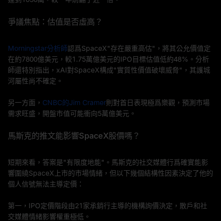
爭議焦點：估值是否虛高？
Morningstar分析師
認爲SpaceX"存在嚴重高估"，將其公允價值定
在約7800億美元，較1.75萬億美元的IPO目標估值低約48%。分析
師還特別指出，xAI對SpaceX構成"實質性價值破壞威脅"，其護城
河屬性尚不確定。
另一方面，
CNBC的Jim Cramer
則對首日表現極爲樂觀，預測市場
需求旺盛，開盤市值可能衝向5萬億美元。
馬斯克的推文能影響SpaceX股價嗎？
短期來看，答案是"有限度地能"。馬斯克的社交媒體行爲確實能影
響圍繞SpaceX上市的市場情緒，但以下幾個結構性因素決定了他的
個人信號無法主導定價：
第一，IPO定價階段由21家承銷行主導的機構詢價決定，散戶和社
交媒體情緒影響權重極低。