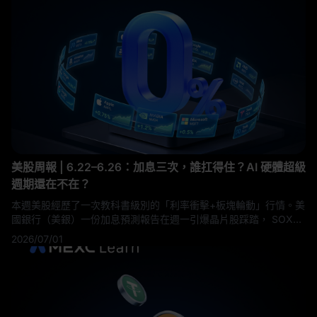
急劇升級和川普強硬表態，比特幣急轉直下，跌破62,000美元關
口，全週回吐大部分漲幅。 地緣政治成為本週最大變量。 7月13
日，美
美股周報 | 6.22–6.26：加息三次，誰扛得住？AI 硬體超級
週期還在不在？
本週美股經歷了一次教科書級別的「利率衝擊+板塊輪動」行情。美
國銀行（美銀）一份加息預測報告在週一引爆晶片股踩踏， SOXX
單日暴跌 8%；但與此同時，美光科技（MU）交出了歷史上最亮眼
2026/07/01
的一份 Q3 季報——營收 $414.6 億，大幅超出市場預期 16%。本
文基於 MEXC 美股團隊本週獨家整理的一手數據，帶你全面復盤這
個資訊密度極高的交易週。 1. 本週核心宏觀事件：美國銀行加息炸
彈與 SOX