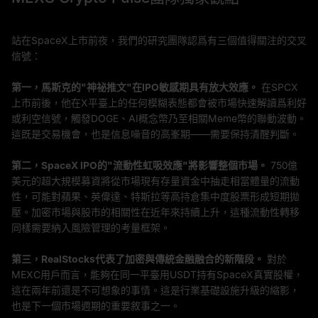
站在SpaceX上市前夜，我們的研究團隊認爲有三個值得關注的交叉
信號：
第一，馬斯克的"神祕推文"在IPO敏感期具有放大效應。
在SPCX
上市前後，他在X平臺上的任何模糊表態都會被市場快速解讀爲利好
或利空信號，觸發DOGE、AI概念幣乃至相關Meme幣的聯動波動。
這既是交易機會，也是信息噪音的高峯期——需要保持清醒判斷。
第二，SpaceX IPO的"流動性虹吸效應"將影響整個市場。
750億
美元的超大規模募資將從市場現有存量資金中抽走相當體量的流動
性，可能對蘋果、英偉達、特斯拉等高持倉集中度股票形成短期拋
壓。加密市場與股市的相關性在近年來持續上升，這種流動性轉移
同樣需要納入風險管理的考量框架。
第三，RealStocks代表了加密與傳統金融融合的新階段。
對於
MEXC用戶而言，能夠在同一平臺用USDT持有SpaceX真實股權，
這在兩年前還是不可想象的事情。這是行業基礎設施升級的縮影，
也是下一個市場週期的重要敘事之一。