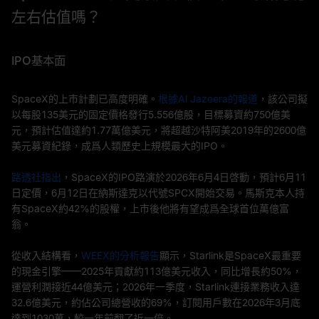
左右估值嗎？
IPO基本面
SpaceX的上市計劃已高度明確。
根據Al Jazeera的報道
，該公司擬
以每股135美元的固定價格發行5.556億股，目標募資約750億美
元，預計估值達約1.77萬億美元，將超越沙特阿美2019年的2600億
美元募資紀錄，成爲人類歷史上規模最大的IPO。
路透社指出
，SpaceX的IPO路演於2026年6月4日啓動，預計6月11
日定價，6月12日在納斯達克以代號SPCX開始交易。馬斯克本人持
有SpaceX約42%的股權，上市後他將有望成爲全球首位萬億富
翁。
從收入結構看，
WEEX的分析報告
顯示，Starlink是SpaceX最重要
的現金引擎——2025年貢獻約113億美元收入，同比增長約50%，
運營利潤接近44億美元；2026年一季度，Starlink連接業務收入達
32.6億美元，約佔公司總營收的69%，訂閱用戶數在2026年3月底
達到1030萬，較一年前翻了近一倍。