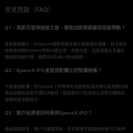
常見問題（FAQ）
Q1：馬斯克發神祕推文後，哪些加密資產最容易被帶動？
歷史數據顯示，Dogecoin是對馬斯克推文最敏感的資產，其次是與
他業務相關的Meme幣和AI概念幣。但需注意，這類波動大多屬於
情緒性短線行情，通常在6至48小時內迴歸。
Q2：SpaceX IPO會直接影響比特幣價格嗎？
不會直接影響。但SpaceX上市帶來的流動性虹吸效應可能短期內收
緊全球風險資產市場的流動性，間接對BTC和其他主流幣的價格形
成壓制或波動放大。
Q3：散戶投資者如何參與SpaceX IPO？
通過傳統路徑，散戶可選擇富途、老虎證券等跨境券商進行打新申