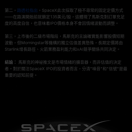
第二，
路透社指出
，SpaceX此次採取了極不尋常的固定定價方式
——在路演開始前就鎖定135美元/股，這體現了馬斯克對訂單充足
度的高度自信，也意味着IPO價格本身不會因情緒波動而調整。
第三，上市後的二級市場階段，馬斯克的言論確實能影響股價短期
波動，但Morningstar等機構的獨立估值差異懸殊，長期定價將由
Starlink增長路徑、火箭業務盈利能力和xAI競爭關係共同決定。
結論：
馬斯克的神祕推文是市場情緒的擴音器，而非估值的決定
者。對於關注SpaceX IPO的投資者而言，分清"噪音"和"信號"是最
重要的認知前提。