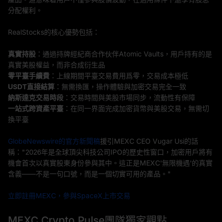
分配權利。
RealStocks的核心優勢包括：
真實持股
：通過持牌經紀商合作伙伴Atomic Vaults，用戶持有的是
真實美股權益，而非合成衍生品
零平臺手續費
：上線期間平臺交易費用爲零，交易成本極低
USDT直接結算
：無需換匯，操作體驗與加密交易完全一致
納斯達克交易時段
：交易時間與美股市場同步，流動性有保障
一站式跨資產平臺
：在同一界面完成加密貨幣與美股交易，無需切
換平臺
GlobeNewswire的官方新聞稿
援引MEXC CEO Vugar Usi的話
稱："2026年是全球頂尖科技公司IPO的歷史性窗口，加密用戶將有
機會首次以真實股東身份參與其中。這正是MEXC'無限機遇'的真實
含義——不是一句口號，而是一個切實可用的產品。"
立即註冊MEXC，參與SpaceX上市交易
MEXC Crypto Pulse團隊獨家觀點