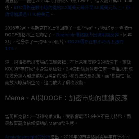
爲直接——他在2021年1月修改X（原Twitter）個人簡介爲#bitcoin
後，
BTC價格在數小時內從約3.2萬美元飆升至3.8萬美元以上，市
值增加超過1110億美元
。
2026年2月，馬斯克在X上僅回覆了一個"Yes"，迴應的是一條暗示
DOGE價格將上漲的帖子，
Dogecoin價格隨即出現明顯反彈
。同年
3月，他分享了一張Meme圖片，
DOGE價格在數小時內上漲約
14%
。
這一規律揭示出市場的底層邏輯：在信息密度極低的情況下，頂級
KOL的"存在感"本身就是信號。2.4億粉絲意味着任何一條推文都能
在幾分鐘內觸達數以百萬計的散戶和算法交易系統，而"模糊性"反
而放大瞭解讀空間，進而放大了價格波動。
Meme、AI與DOGE：加密市場的連鎖反應
當馬斯克發出一條神祕推文時，受影響最深的往往不是比特幣，而
是敘事高度依賴情緒的Meme幣生態。
AnalyticsInsight的分析
指出，2026年的市場格局與早年有所不同