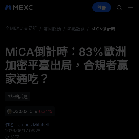
AAOI
買幣
行情
現貨
合約
註冊
理財
SKYAI
活動
SPCX
UNITRE
SPCX 
GOLD(X
MEXC 交易所
/
幣圈脈動
/
熱點話題
/
MiCA倒計時：83%歐洲加密平臺出局，合規者贏家通吃？
AAOI
SKYAI
MiCA倒計時：83%歐洲
UNITRE
SPCX 
加密平臺出局，合規者贏
家通吃？
#熱點話題
Q
$0.021019
-6.34%
作者：James Mitchell
2026/06/17 09:28
分享