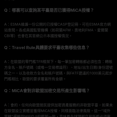
Q：哪裏可以查詢某平臺是否已獲得MiCA授權？
A：ESMA維護一份公開的已授權CASP登記冊，可在ESMA官方網
站查閱。各成員國監管機構（如荷蘭AFM、奧地利FMA、愛爾蘭
CBI等）也會在其官網公示本國授權情況。
Q：Travel Rule具體要求平臺收集哪些信息？
A：在歐盟的零門檻TFR框架下，每一筆加密轉賬都必須包含：轉賬
方全名、賬戶號碼（或唯一交易標識符）、地址/出生日期/身份證號
碼之一，以及收款方全名和賬戶號碼。與FATF建議的1000美元起步
門檻相比，歐盟的要求覆蓋所有金額。
Q：MiCA會對非歐盟加密交易所產生影響嗎？
A：會的。任何向歐盟居民提供加密資產服務的非歐盟平臺，如果未
在歐盟設立實體並獲得MiCA授權，同樣面臨法律風險。這一"域外
管轄"邏輯與MiFID II的框架一致，意味着全球頭部交易所都必須審