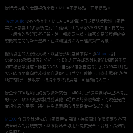
從行業演化的宏觀視角來看，MiCA不是終點，而是拐點。
TechBullion
的分析指出，MiCA CASP截止日期標誌着歐洲加密行
業真正意義上的"前後之別"：從碎片化的國家VASP註冊，轉向統
一、嚴格的歐盟授權框架。這一轉變意味着，加密交易所與傳統金
融機構之間的監管邊界，在歐洲經濟區內已經實質性消融。
機構資金的大規模入場，以監管透明度爲前提。據
AInvest
對
Coinbase歐盟擴張的分析，合規能力正在成爲與技術創新同等重要
的市場競爭維度。隨着DAC8（自動稅務報告指令）於2026年1月起
要求歐盟平臺向稅務機關自動報告用戶交易數據，加密市場的"灰色
地帶"將進一步收窄，持牌平臺將成爲唯一可信賴的入口。
從全球CEX規範化的長期邏輯來看，MiCA只是這場進程中里程碑式
的一步。歐洲的經驗將成爲其他市場立法的參照藍本，而現在完成
合規佈局的平臺，將在這場長週期的行業整合中佔據先機。
MEXC
作爲全球領先的加密資產交易所，持續關注並積極應對各司
法管轄區的合規要求，以確保爲全球用戶提供安全、合規、高效的
交易服務。