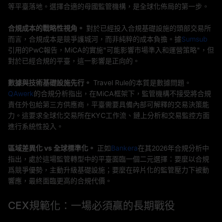
等平臺落地。選擇合適的母國監管機構，是全球化佈局的第一步。
合規成本的戰略性視角。
對於已經投入合規基礎設施的頭部交易所
而言，合規成本是競爭護城河，而非純粹的成本負擔。據
Sumsub
引用的PwC報告，MiCA的實施"可能影響市場準入和運營策略"，但
對於已經合規的平臺，這一影響是正向的。
數據與技術基礎設施先行。
Travel Rule的本質是數據問題。
QAwerk
的合規分析指出，在MiCA框架下，監管機構不接受將合規
責任外包給第三方供應商，平臺需要具備內部可解釋的交易決策能
力。這要求全球化交易所在KYC工作流、鏈上分析和交易監控方面
進行系統性投入。
區域差異化 vs 全球標準化。
正如
Bankera
在其2026年合規分析中
指出，處於這場監管轉型中的平臺面臨一個二元選擇：要麼以合規
爲競爭優勢，主動升級基礎設施；要麼在碎片化的監管壓力下被動
響應，最終面臨更高的合規代價。
CEX規範化：一場必須贏的長期戰役