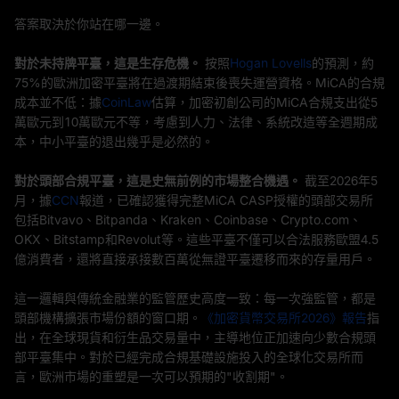
答案取決於你站在哪一邊。
對於未持牌平臺，這是生存危機。
按照
Hogan Lovells
的預測，約
75%的歐洲加密平臺將在過渡期結束後喪失運營資格。MiCA的合規
成本並不低：據
CoinLaw
估算，加密初創公司的MiCA合規支出從5
萬歐元到10萬歐元不等，考慮到人力、法律、系統改造等全週期成
本，中小平臺的退出幾乎是必然的。
對於頭部合規平臺，這是史無前例的市場整合機遇。
截至2026年5
月，據
CCN
報道，已確認獲得完整MiCA CASP授權的頭部交易所
包括Bitvavo、Bitpanda、Kraken、Coinbase、Crypto.com、
OKX、Bitstamp和Revolut等。這些平臺不僅可以合法服務歐盟4.5
億消費者，還將直接承接數百萬從無證平臺遷移而來的存量用戶。
這一邏輯與傳統金融業的監管歷史高度一致：每一次強監管，都是
頭部機構擴張市場份額的窗口期。
《加密貨幣交易所2026》報告
指
出，在全球現貨和衍生品交易量中，主導地位正加速向少數合規頭
部平臺集中。對於已經完成合規基礎設施投入的全球化交易所而
言，歐洲市場的重塑是一次可以預期的"收割期"。