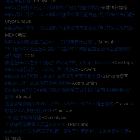
務意味着什麼
-TechBullion
MiCA合規截止日期：爲歐盟客戶服務的加密業務
-全球法律專家
MiCA截止日期： 75%的歐盟加密公司可能會在7月1日失去許可證
-
Crypto.news
MiCA截止日期： 75%的歐盟加密公司可能會在7月1日失去許可證
-
MEXC新聞
MiCA法規和歐盟加密規則：2026年有什麼變化
-Sumsub
7月1日MiCA截止日期臨近：超過80%的歐盟加密公司面臨被迫退
出的風險
-CCN
誰還在MiCA之外？領先加密公司中的Tether、Binance
-CoinGape
MiCA&旅行規則： 2026加密合規指南
-QAwerk
MiCA和旅行規則：2026年加密業務需要知道什麼
-Bankera博客
MiCA法規：2026許可與合規指南
-Adam Smith
Coinbase的MiCA驅動的歐洲擴張及其對全球加密市場領導地位的
影響
-AInvest
加密貨幣交易所2026： CEX vs DEX，MiCA，推出劇本
-Crassula
歐盟MiCA法規統計2026
-CoinLaw
2025加密監管綜述
-Chainalysis
全球加密政策審查展望2025/26
-TRM Labs
2026年的全球加密貨幣監管：發生了什麼變化，未來會發生什麼
-
Sumsub