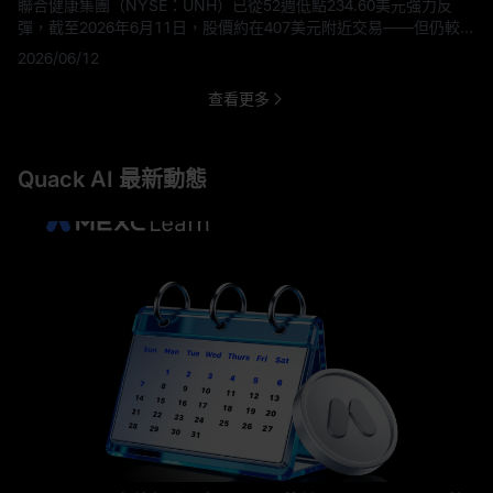
聯合健康集團（NYSE：UNH）已從52週低點234.60美元強力反
彈，截至2026年6月11日，股價約在407美元附近交易——但仍較
2024年11月603.20美元的歷史高點低約32%。 2026年5月底至6月
2026/06/12
初，六大機構相繼上調UNH目標價：Bernstein於5月27日率先設下
492美元的上限，隨後摩根士丹利調至453美元，美銀調至450美
查看更多
元，摩根大通調至466美元。 本文將完整梳理每位分析
Quack AI 最新動態