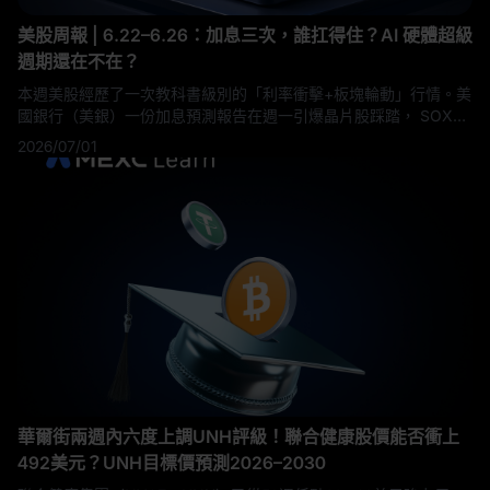
美股周報 | 6.22–6.26：加息三次，誰扛得住？AI 硬體超級
週期還在不在？
本週美股經歷了一次教科書級別的「利率衝擊+板塊輪動」行情。美
國銀行（美銀）一份加息預測報告在週一引爆晶片股踩踏， SOXX
單日暴跌 8%；但與此同時，美光科技（MU）交出了歷史上最亮眼
2026/07/01
的一份 Q3 季報——營收 $414.6 億，大幅超出市場預期 16%。本
文基於 MEXC 美股團隊本週獨家整理的一手數據，帶你全面復盤這
個資訊密度極高的交易週。 1. 本週核心宏觀事件：美國銀行加息炸
彈與 SOX
華爾街兩週內六度上調UNH評級！聯合健康股價能否衝上
492美元？UNH目標價預測2026–2030