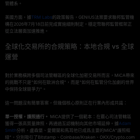
管體系。
美國方面，據
TRM Labs
的政策報告，GENIUS法案要求聯邦監管機
構在2026年7月18日前完成實施細則制定，穩定幣聯邦監管框架正
從立法層面加速推進。
全球化交易所的合規策略：本地合規 vs 全球
運營
對於業務橫跨多個司法管轄區的全球化加密交易所而言，MiCA帶來
的挑戰不只是"如何在歐洲合規"，而是"如何在監管分化加劇的世界
中保持全球競爭力"。
這一問題沒有簡單答案，但幾個核心原則正在行業內形成共識：
單一授權，護照通行。
MiCA提供了一個範本：在覈心司法管轄區
獲得一張高質量牌照，再通過互認機制向其他市場延伸。據
Adam
Smith
分析，盧森堡、愛爾蘭和馬耳他已成爲主要的MiCA"護照樞
紐"，分別吸引了Bitstamp、Coinbase/Kraken、OKX/Crypto.com