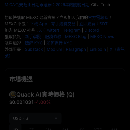
MiCA合規截止日期跟蹤器：2026年的關鍵日期
-Citia Tech
想最快獲取 MEXC 最新資訊？立即加入我們的
官方電報羣
！
MEXC 平臺：
下載 App
|
零手續費交易
|
立即購買 USDT
加入 MEXC 社羣：
X (Twitter)
|
Telegram
|
Discord
獲取資訊：
新手學院
|
服務條款
|
MEXC Blog
|
MEXC News
賬戶驗證：
瞭解 KYC
|
如何進行 KYC
外部平臺：
Substack
|
Medium
|
Paragraph
|
LinkedIn
|
X（資訊
號）
市場機遇
Quack AI實時價格
(Q)
$0.021031
-4.00%
USD - $
1D
7D
1M
3M
1Y
YTD
ALL