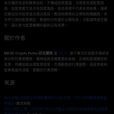
本文僅供信息和教育目的，不構成投資建議、法律意見或監管諮
詢。加密資產交易涉及高度風險，過去表現不代表未來結果。讀者
在做出任何投資或合規決策前，應諮詢專業的法律和財務顧問。本
文所引用的監管規定、數據和分析基於公開信息，可能隨時發生變
化，請以官方監管機構的最新公告爲準。
關於作者
MEXC Crypto Pulse 研究團隊
是
MEXC
旗下專注於加密市場研究
與分析的專業團隊。團隊成員具備豐富的金融、合規和區塊鏈技術
背景，持續追蹤全球監管政策、市場動態和行業趨勢，爲投資者和
從業者提供深度、客觀的行業洞察。
來源
83%的歐洲加密公司沒有獲得MiCA許可證，7月1日的最後期限還
有幾天
-雅虎財經
MiCA現已上線：2026年7月CASP截止日期對在歐洲運營的加密業