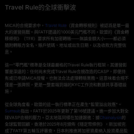
Travel Rule的全球衝擊波
MiCA的合規要求中，
Travel Rule
（資金轉移規則）被認爲是單一最
大的運營挑戰。與FATF建議的1000美元門檻不同，歐盟的《資金轉
移條例》（TFR）要求所有加密轉賬——無論金額大小——都必須
隨附轉賬方全名、賬戶號碼、地址或出生日期，以及收款方完整信
息。
這一"零門檻"標準是全球最嚴格的Travel Rule執行框架，其運營影
響是深遠的：任何尚未完成Travel Rule合規改造的CASP，即便持
有或已申請MiCA授權，也無法合法處理轉賬業務。這意味着合規不
僅是一張牌照，更是一整套端到端的KYC工作流和數據共享基礎設
施。
從全球角度看，歐盟的這一執行標準正在產生"監管溢出效應"。
Sumsub
指出，FATF於2025年更新了第16號建議，進一步加大對全
球VASP合規的壓力。亞太地區同樣在加速跟進：據
Chainalysis
的
全球監管回顧，香港於2025年8月頒佈《穩定幣條例》，新加坡完
成了FATF第五輪互評審查，日本則推進將加密資產納入投資產品監