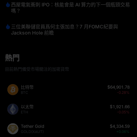
西屋電氣衝刺 IPO：核能會是 AI 算力的下一個瓶頸交易
嗎？
三位美聯儲官員爲何主張加息？7 月FOMC紀要與
Jackson Hole 前瞻
熱門
目前熱門備受市場關注的加密貨幣
比特幣
$64,901.78
BTC
-0.28%
以太幣
$1,921.66
ETH
-0.05%
Tether Gold
$4,334.59
GOLD(XAUT)
+0.06%