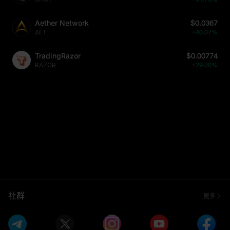
Aether Network
$0.0367
AET
+40.07%
TradingRazor
$0.00774
RAZOR
+29.00%
社群
更多