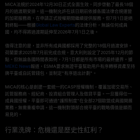
MiCA法規於2024年12月30日正式全面生效，同步啓動了最長18個
月的過渡期安排。這一機制允許在該日期前依據各國法律合規運營
的加密服務商，在申請正式授權期間繼續提供服務。但7月1日是絕
對終點——根據
Global Law Experts
的法律分析，無論任何成員
國，均不得將過渡期延伸至2026年7月1日之後。
值得注意的是，並非所有成員國都採用了完整的18個月過渡安排。
荷蘭要求2025年7月前完成合規，意大利則設定了2025年12月的節
點。但無論各國時間表如何，7月1日都是所有市場的最終邊界。據
MEXC News
報道，ESMA要求無證平臺幫助用戶有序轉移資產至持
牌平臺或自託管錢包，並制定"有序退出計劃"。
MiCA的核心是創建一套統一的CASP授權機制，覆蓋加密交易所、
託管服務商、經紀商、投資組合管理人及借貸平臺。一旦獲得任一
成員國授權，平臺即可通過"護照制度"在全部27個歐盟成員國開展
業務，無需重複申請。這一機制對頭部合規平臺的戰略價值是顯而
易見的。
行業洗牌：危機還是歷史性紅利？