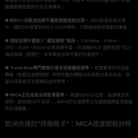
繼續服務歐盟用戶的法律權利。
● 約83%的歐洲加密平臺將面臨強制出清。
3000餘家註冊企業
中，僅約200家拿到MiCA CASP牌照，行業格局將迎來劇烈重組。
● 頭部合規平臺進入"贏家通喫"階段。
Coinbase、Kraken、
OKX、Bybit、Bitstamp等持牌平臺，可憑藉MiCA"護照制度"在27
個成員國一證通行，坐享被迫出局平臺的存量用戶。
● Travel Rule零門檻執行是全球最嚴格標準。
歐盟要求所有加密
轉賬（無最低金額限制）附帶完整的轉賬方和收款方身份信息，倒
逼全球其他司法管轄區加快對標。
● MiCA正在成爲全球監管基準。
美國GENIUS法案、香港穩定幣
條例、新加坡FATF互評……MiCA的合規標準正在通過國際監管聯動
向全球擴散。
歐洲合規的"終極靴子"：MiCA過渡期倒計時