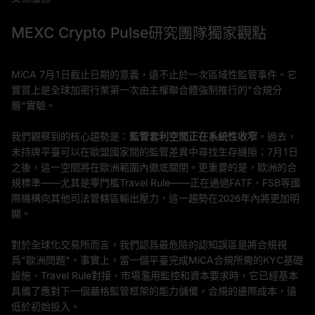
MEXC Crypto Pulse研究團隊獨家觀點
MiCA 7月1日截止日期的意義，遠不止於一次區域性監管事件。它
實質上是全球加密行業第一次由主權聯合體強制推行的"合規分
層"實驗。
我們觀察到的核心趨勢是：
監管套利空間正在系統性收窄
。過去，
未持牌平臺可以在歐盟國家間的監管差異中尋找生存縫隙；7月1日
之後，這一空間將在歐洲範圍內徹底關閉。更重要的是，歐洲的合
規標準——尤其是零門檻Travel Rule——正在通過FATF、FSB等國
際機構向其他司法管轄區輸出壓力，這一趨勢在2026年內將更加明
顯。
對於全球化交易所而言，我們認爲最危險的認知誤區是將合規視
爲"歐洲問題"。事實上，當一個平臺完成MiCA合規所需的KYC基礎
設施、Travel Rule對接、市場濫用監控和資本要求時，它已經基本
具備了應對下一個嚴格監管框架的能力儲備。合規的邊際成本，遠
低於初始投入。