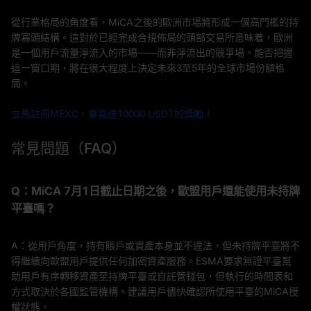
從行業格局的角度看，MiCA之後的歐洲市場將形成一個高門檻的持
牌寡頭結構。這對於已經完成合規佈局的頭部交易所意味着，歐洲
是一個用戶流量淨流入的市場——而非淨流出的競爭場。能否把握
這一窗口期，將在很大程度上決定未來3至5年的全球市場份額格
局。
立馬註冊MEXC，拿高達10000 USDT的獎勵！
常見問題（FAQ）
Q：MiCA 7月1日截止日期之後，歐盟用戶還能使用未持牌
平臺嗎？
A：從用戶角度，持有賬戶或資產本身並不違法，但未持牌平臺將不
得繼續向歐盟用戶提供任何加密資產服務。ESMA要求無證平臺幫
助用戶有序轉移資產至持牌平臺或自託管錢包，但執行的時間表和
方式取決於各國監管機構。建議用戶儘快確認所使用平臺的MiCA授
權狀態。