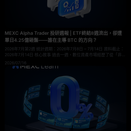
MEXC Alpha Trader 投研週報 | ETF終結8週流出，卻遭
單日4.25億砸盤——誰在主導 BTC 的方向？
2026年7月第2週 統計週期：2026年7月8日 – 7月14日 資料截止：
2026年7月14日 核心敘事 過去一週，數位資產市場經歷了從「非農
餘溫反彈」到「地緣政治衝擊」的戲劇性反轉。週初比特幣在
2026/07/16
63,000美元附近震盪，一度突破64,000美元；但週末隨著美伊衝突
急劇升級和川普強硬表態，比特幣急轉直下，跌破62,000美元關
口，全週回吐大部分漲幅。 地緣政治成為本週最大變量。 7月13
日，美