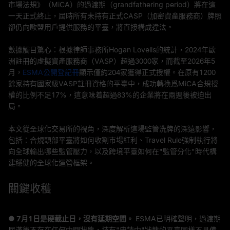
市場法規》（MiCA）的過渡期（grandfathering period）將在這
一天正式終止，屆時所有未持有正式CASP（加密資產服務商）牌照
卻仍向歐盟用戶提供服務的平臺，將直接構成違法。
數據觸目驚心：根據律師事務所Hogan Lovells的統計，2024年歐
洲註冊的虛擬資產服務商（VASP）超過3000家，而截至2026年5
月，
ESMA公開登記冊
顯示僅約204家獲得正式授權。在原有1200
餘家持有國家級VASP註冊資格的平臺中，成功轉換爲MiCA合規授
權的比例不足17%，這意味着超過83%的企業將在兩週後被迫出
局。
本文從全球化交易所的視角，深度解析這場監管洗牌的深遠影響，
包括：合規頭部平臺將如何收割市場紅利、Travel Rule強制執行將
向全球輸出哪些監管壓力，以及跨境平臺如何在"監管分化"時代構
建穩健的全球化運營框架。
關鍵收穫
● 7月1日是硬截止日，沒有延期空間。
ESMA已明確聲明，過渡期
屆滿後不存在任何中間狀態，持有"申請中"狀態的平臺同樣不具備