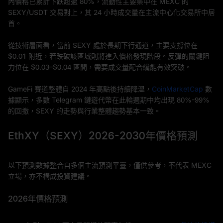
內價格已累計下跌超過 80%，流動性主要集中在 MEXC 的
SEXY/USDT 交易對上，其 24 小時成交量在主流中心化交易所中居
首。
從技術層面看，當前 SEXY 處於長期下行通道，主要支撐位在
$0.01 附近，若跌破該區域則將進入價格發現階段。反彈的關鍵阻
力位在 $0.03–$0.04 區間，需要成交量配合纔能有效突破。
GameFi 賽道整體自 2024 年高點後持續降溫，
CoinMarketCap
數
據顯示，多數 Telegram 鏈遊代幣在此輪週期中均出現 80%-99%
的回撤，SEXY 的走勢與行業整體趨勢基本一致。
EthXY（SEXY）2026-2030年價格預測
以下預測數據整合自多個主流預測平臺，僅供參考，不代表 MEXC
立場，亦不構成投資建議。
2026年價格預測