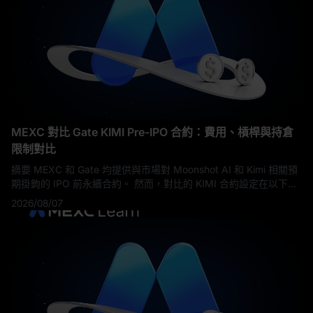
MEXC 對比 Gate KIMI Pre-IPO 合約：費用、槓桿與持倉
限制對比
摘要 MEXC 和 Gate 均提供與市場對 Moonshot AI 和 Kimi 相關預
期掛鉤的 IPO 前永續合約。 然而，對比的 KIMI 合約設定在以下方
面顯示出重要差異： 交易手續費； 最高槓桿； 較高槓桿下的持倉
2026/08/07
限制。 基於 2026 年 8 月的合約對比： 功能 MEXC 閘門 Maker 費
率 0.01% 0.02% Taker 費率 0.04% 0.05% 最高槓桿 20x 10