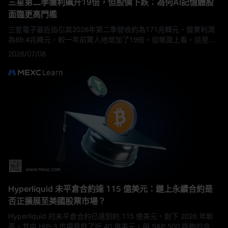
三星第二季獲利飆升19倍，但股價下跌：為何AI記憶體股
面臨更高門檻
三星電子最近指引其2026年第二季營收約為171兆韓元，營業利潤
為89.4兆韓元，較一年前驚人地增加了19倍。從帳面上看，這是迄
今為止AI記憶體週期中最強勁的獲利信號之一。
然而，市場拒絕將
2026/07/08
其視為簡單的財報優於預期來交易。三星股價盤中跌幅高達
10.1%，在韓國收盤下跌6.9%，並拖累SK海力士、美光和西部數據
等同業。給交易員的信號非常明確：投資者不再只是詢問AI記憶體
需求是否強勁。他們現在質疑，在經歷歷史性的全行業漲勢後，當
前的記憶體定價、擴大的利潤率以及激進的AI資本支出（Capex）
能否持續維持。
Hyperliquid 未平倉合約達 115 億美元：鏈上永續合約是
否正擴展至美國股票市場？
Hyperliquid 的未平倉合約已達到約 115 億美元，創下 2026 年新
高，其中 HIP-3 市場貢獻了近 40 億美元。與 S&P 500 掛鉤的合約