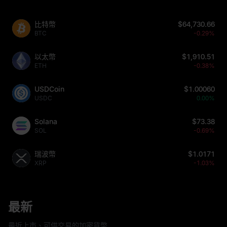
比特幣
$64,730.66
BTC
-0.29%
以太幣
$1,910.51
ETH
-0.38%
USDCoin
$1.00060
USDC
0.00%
Solana
$73.38
SOL
-0.69%
瑞波幣
$1.0171
XRP
-1.03%
最新
最近上市、可供交易的加密貨幣