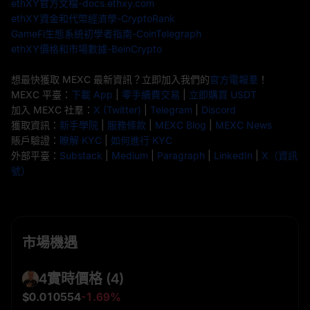
ethXY官方文檔-docs.ethxy.com
ethXY資金和代幣經濟學-CryptoRank
GameFi生態系統初學者指南-CoinTelegraph
ethXY價格和市場數據-BeinCrypto
想最快獲取 MEXC 最新資訊？立即加入我們的
官方電報羣
！
MEXC 平臺：
下載 App
|
零手續費交易
|
立即購買 USDT
加入 MEXC 社羣：
X (Twitter)
|
Telegram
|
Discord
獲取資訊：
新手學院
|
服務條款
|
MEXC Blog
|
MEXC News
賬戶驗證：
瞭解 KYC
|
如何進行 KYC
外部平臺：
Substack
|
Medium
|
Paragraph
|
LinkedIn
|
X（資訊
號）
市場機遇
4實時價格
(4)
$0.010554
-1.69%