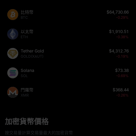
比特幣
$64,730.66
BTC
-0.29%
以太幣
$1,910.51
ETH
-0.38%
Tether Gold
$4,312.76
GOLD(XAUT)
-0.19%
Solana
$73.38
SOL
-0.69%
門羅幣
$368.44
XMR
-0.26%
加密貨幣價格
按交易量計算交易量最大的加密貨幣