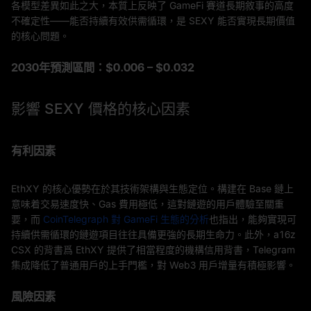
各模型差異如此之大，本質上反映了 GameFi 賽道長期敘事的高度
不確定性——能否持續有效供需循環，是 SEXY 能否實現長期價值
的核心問題。
2030年預測區間：$0.006 – $0.032
影響 SEXY 價格的核心因素
有利因素
EthXY 的核心優勢在於其技術架構與生態定位。構建在 Base 鏈上
意味着交易速度快、Gas 費用極低，這對鏈遊的用戶體驗至關重
要，而
CoinTelegraph 對 GameFi 生態的分析
也指出，能夠實現可
持續供需循環的鏈遊項目往往具備更強的長期生命力。此外，a16z
CSX 的背書爲 EthXY 提供了相當程度的機構信用背書，Telegram
集成降低了普通用戶的上手門檻，對 Web3 用戶增量有積極影響。
風險因素