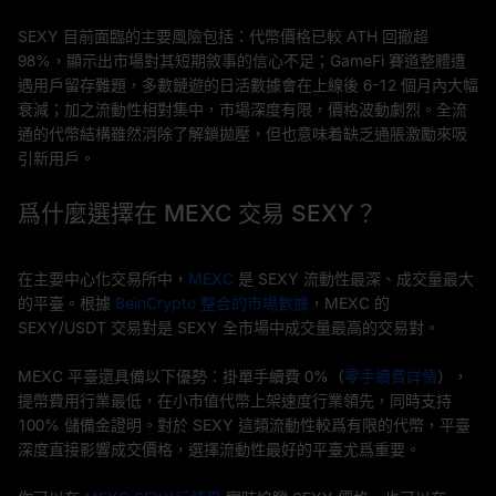
SEXY 目前面臨的主要風險包括：代幣價格已較 ATH 回撤超
98%，顯示出市場對其短期敘事的信心不足；GameFi 賽道整體遭
遇用戶留存難題，多數鏈遊的日活數據會在上線後 6-12 個月內大幅
衰減；加之流動性相對集中，市場深度有限，價格波動劇烈。全流
通的代幣結構雖然消除了解鎖拋壓，但也意味着缺乏通脹激勵來吸
引新用戶。
爲什麼選擇在 MEXC 交易 SEXY？
在主要中心化交易所中，
MEXC
是 SEXY 流動性最深、成交量最大
的平臺。根據
BeinCrypto 整合的市場數據
，MEXC 的
SEXY/USDT 交易對是 SEXY 全市場中成交量最高的交易對。
MEXC 平臺還具備以下優勢：掛單手續費 0%（
零手續費詳情
），
提幣費用行業最低，在小市值代幣上架速度行業領先，同時支持
100% 儲備金證明。對於 SEXY 這類流動性較爲有限的代幣，平臺
深度直接影響成交價格，選擇流動性最好的平臺尤爲重要。