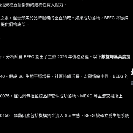
生態擴張規模直接掛鉤的結構性買入壓力。
定相似之處，但更聚焦於品牌服務的垂直領域。如果成功落地，BEEG 將從純
者提供價格底部。
析
分析師爲 BEEG 劃出了三條 2026 年價格路徑。
以下數據均爲高度投
000040。假設 Sui 生態平穩增長、社區持續活躍、宏觀情緒中性，BEEG 的
$0.000075。催化劑包括藍鯨品牌套件成功落地、MEXC 等主流交易所上
.000150。驅動因素包括機構資金流入 Sui 生態、BEEG 被確立爲生態系統