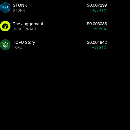
STONK
$0.007299
STONK
+165.41%
The Juggernaut
$0.003085
JUGGERNAUT
+60.50%
TOFU Story
$0.001842
TOFU
+59.34%