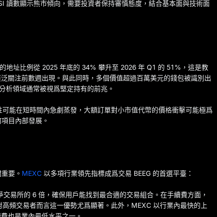
 RSI 讀數顯示熊市傾向，需要投資者保持審慎態度，結合基本面與技術面
址比例從 2025 年底的 34% 攀升至 2026 年 Q1 的 51%，這是教
廣泛關注前數週出現。與此同時，多個價值超過百萬美元的錢包被識別出
上分析領域通常被視爲堅定持有的前兆。
動性可能在短時間內急劇蒸發，大額訂單對小市值代幣的價格衝擊可能極爲
何項目內部發展。
關重要。
MEXC
以多項行業領先指標成爲交易 BEEG 的首選平臺：
多競爭交易所的 6 倍，確保用戶能找到最合適的交易組合。在手續費方面，
高頻交易者而言這一優勢尤爲顯著。此外，MEXC 以行業內最快的上
續費也是業內最低水平之一。