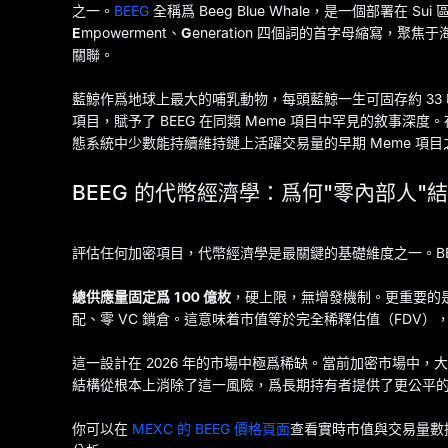
之一。
BEEG
全稱爲 Beeg Blue Whale，是一個部署在 S
E
mpowerment、
G
eneration 四個詞的首字母縮寫，聚
關聯。
藍鯨作爲地球上最大的哺乳動物，每頭藍鯨一生可固存約 3
項目，賦予了 BEEG 在同類 Meme 項目中罕見的敘事深度
態系統中少數能持續維持鏈上活躍交易量的早期 Meme 項目
BEEG 的代幣經濟學：爲何"零內部人"
評估任何加密項目，代幣經濟學是最關鍵的基礎維度之一。BEE
總供應量固定爲 100 億枚
，硬上限，無增發機制。更重要的是
配、零 VC 鎖倉。這意味着市值等於完全稀釋估值（FDV
這一設計在 2026 年的市場中極爲稀缺。當前加密市場中，
結構從根本上消除了這一風險，爲長期持有者提供了更公平
你可以在
MEXC 的 BEEG 價格頁面
查看實時市值與交易量數