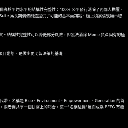
幣類別中具備高於平均水平的結構性完整性：100% 公平發行消除了內部人拋壓、
ding Suite 爲長期價值創造提供了可能的基本面錨點、鏈上積累信號顯示聰
的事實。結構性完整性可以降低部分風險，但無法消除 Meme 資產固有的極
系統項目動態，是做出更明智決策的基礎。
？
幣，名稱是 Blue、Environment、Empowerment、Generation 的首
，兩者僅共享一個拼寫上的巧合，這一"名稱碰撞"反而成爲 BEEG 有機