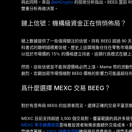
與此同時，來自
BeInCrypto
的技術分析指出，BEEG 當前
雙重分析再做決策。
鏈上信號：機構級資金正在悄悄佈局？
鏈上數據提供了一些值得關注的信號。持有 BEEG 超過 90 天的地
科書式的聰明錢積累信號，歷史上這類現象往往在零售市場
以低於市場價約 15% 的價格建立持倉，這類行爲模式在鏈
然而，這些信號並不能保證價格必然上漲。Meme 幣的流
劇烈，宏觀加密市場情緒對 BEEG 價格的影響力可能遠超任
爲什麼選擇 MEXC 交易 BEEG？
對於有意佈局 BEEG 的投資者而言，選擇正確的交易平臺至
MEXC 目前支持超過 3,500 個交易對，覆蓋範圍約爲許
MEXC 零手續費政策
意味着投資者無需承擔額外交易成本，對
幣速度著稱，
100% 儲備金證明
確保用戶資產安全，提幣手