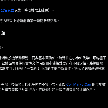
官方公告頁面
以第一時間獲取上線通知。
 BEEG 上線時能夠第一時間參與交易。
一面
險。
社區情緒和投機活動驅動，而非基本面價值。流動性在小市值代幣中可能極不
次，藍鯨品牌套件的實際交付時間和市場接受度存在不確定性，路線圖承
26 年 1 月經歷了一次約 3 小時的主網中斷事件，揭示了底層基礎設施
力資源有限，後續項目的競爭壓力不容小覷。正如
CoinMarketCap
的市場數
成爲少數倖存者取決於執行力、宏觀條件和社區持續參與的共同作用。