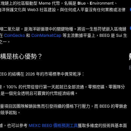
ui 區塊鏈上的社區驅動型 Meme 代幣，名稱是
B
lue、
E
nvironment、
焦于海洋保護文化與 Web3 社區建設，與任何成人平臺沒有任何業務或法律
3 噸二氧化碳，是海洋碳循環中的關鍵物種。將這一生態符號嵌入區塊鏈
。在
CoinGecko
和
CoinMarketCap
等主流數據平臺上，BEEG 是 Sui 生
之一。
結構是核心優勢？
G 的結構在 2026 年的市場標準中異常乾淨：
，100% 的代幣從發行第一天起就已全部流通，零預挖礦、零團隊分
），是一個完全透明且可覈實的代幣經濟結構。
大量項目因團隊解鎖拋售而引發持續的價格下行壓力，而 BEEG 的零鎖倉
的競爭起點。
據，也可以參考
MEXC BEEG 價格預測工具
獲取多維度的技術與基本面