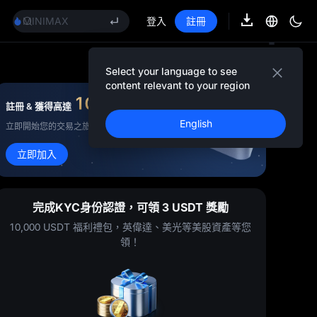
BLESS
MINIMAX
登入
註冊
HEI
CAP
UNITREE
Select your language to see
宇樹科技合約已上線
content relevant to your region
BLESS
10,000
USDT
註冊 & 獲得高達
獎金
MINIMAX
English
立即開始您的交易之旅！
HEI
CAP
立即加入
UNITREE
宇樹科技合約已上線
完成KYC身份認證，可領 3 USDT 獎勵
10,000 USDT 福利禮包，英偉達、美光等美股資產等您
領！