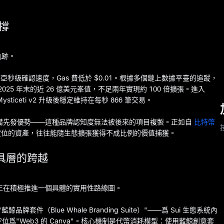
支撐
軌跡。
持亞秒級確認速度，Gas 費低於 $0.01。根據多個鏈上數據平臺的追蹤，
增長至 2025 年末的近 26 億美元峯值，不足兩年實現約 100 倍擴張。進入
ysticeti v2 升級後穩定維持在每秒 866 筆交易。
EG 具備先發優勢——這種品牌認知度無法被後來的項目複製。正如自
比特幣
定位的資產，往往能隨生態擴張獲得不成比例的價值捕獲。
工具層的跨越
G 正在積極推進一個具體的實用性路線圖。
牌套件（Blue Whale Branding Suite）"——爲 Sui 生態系統內
定位爲"Web3 的 Canva"。核心機制是代幣消耗模型：使用藍鯨創意套