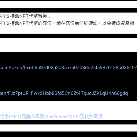
不再支持舊NPT代幣置換；
不再支持舊NPT代幣的充值，請在充值前仔細確認，以免造成資產損
tn.com/token/0xe06597d02a2c3aa7a9708de2cfa587b128bd3815?
EX
o/token/FJz7ptUR1FwxSHbb8Sfd5Cn6Zt4TqucJZKLqU4n66gdq
代幣(NPT)品牌升級爲Mayflower(MAY)及代幣置換