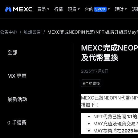
買幣
行情
現貨
合約
理財
活
SPCX
公告中心
/
維護公告
/
MEXC完成NEOPIN代幣(NPT)品牌升級爲Mayf
MEXC完成NEOP
全部
及代幣置換
2025年7月8日
MX 專屬
及
#
合約置換
MEXC已將NEOPIN代幣(
最新活动
排如下：
NPT代幣已按照
1:1
0 手續費
MAY充值及
現貨
交易
MAY提幣
將在
2025年