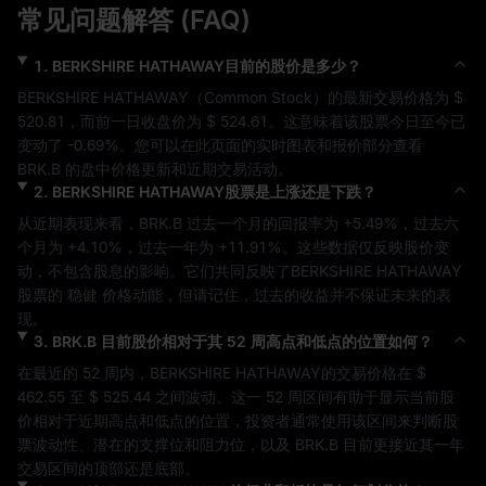
常见问题解答 (FAQ)
1
.
BERKSHIRE HATHAWAY
目前的股价是多少？
BERKSHIRE HATHAWAY
（
Common Stock
）的最新交易价格为 
$ 
520.81
，而前一日收盘价为 
$ 524.61
。这意味着该股票今日至今已
变动了 
-0.69%
。您可以在此页面的实时图表和报价部分查看 
BRK.B
 的盘中价格更新和近期交易活动。
2
.
BERKSHIRE HATHAWAY
股票是上涨还是下跌？
从近期表现来看，
BRK.B
 过去一个月的回报率为 
+5.49%
，过去六
个月为 
+4.10%
，过去一年为 
+11.91%
。这些数据仅反映股价变
动，不包含股息的影响。它们共同反映了
BERKSHIRE HATHAWAY
股票的 
稳健
 价格动能，但请记住，过去的收益并不保证未来的表
现。
3
.
BRK.B
目前股价相对于其 52 周高点和低点的位置如何？
在最近的 52 周内，
BERKSHIRE HATHAWAY
的交易价格在 
$ 
462.55
 至 
$ 525.44
 之间波动。这一 52 周区间有助于显示当前股
价相对于近期高点和低点的位置，投资者通常使用该区间来判断股
票波动性、潜在的支撑位和阻力位，以及 
BRK.B
 目前更接近其一年
交易区间的顶部还是底部。