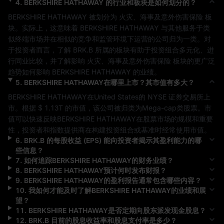
4
.
BERKSHIRE HATHAWAY
的行业和板块是如何划分的？
BERKSHIRE HATHAWAY
 被划分为 
火灾、海事及意外伤害保险
 板
块。实际上，这意味着 
BERKSHIRE HATHAWAY
 与其他服务于类
似终端市场并在相似的竞争和监管环境下运营的公司归为一类。对
于投资者而言，了解 
BRK.B
 所属的板块有助于投资组合多元化、进
行同业比较，并了解影响 
火灾、海事及意外伤害保险
 板块的更广泛
趋势如何影响 
BERKSHIRE HATHAWAY
 的业绩。
5
.
BERKSHIRE HATHAWAY
在哪里上市？其市值有多大？
BERKSHIRE HATHAWAY
在
United States
的 
NYSE
 证券交易所上
市。根据 
$ 1.13T
 的市值，该公司被归类为
Mega-cap
类股票。市
值可以快速反映
BERKSHIRE HATHAWAY
在股票市场的规模和重要
性，投资者和指数提供商在构建投资组合或基准时经常使用市值。
6
.
BRK.B
的每股收益 (EPS) 能向投资者揭示其盈利能力的哪
些信息？
7
.
如何追踪
BERKSHIRE HATHAWAY
的财务业绩？
8
.
BERKSHIRE HATHAWAY
预计何时发布财报？
9
.
BERKSHIRE HATHAWAY
的盈利报告通常包含哪些内容？
10
.
我如何才能及时了解
BERKSHIRE HATHAWAY
的业绩和展
望？
11
.
BERKSHIRE HATHAWAY
是否定期向股东派发现金股息？
12
.
BRK.B
目前的股息收益率和股息支付率是多少？