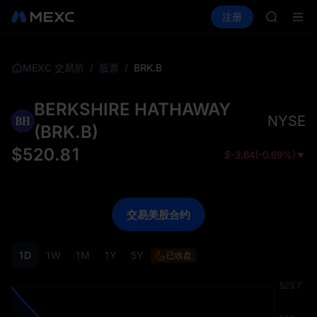
AAOI
买币
行情
现货
合约
注册
理财
SKYAI
活动
SPCX
UNITRE
SPCX 
GOLD(X
/
/
BRK.B
MEXC 交易所
股票
AAOI
SKYAI
BERKSHIRE HATHAWAY
UNITRE
NYSE
SPCX 
(
BRK.B
)
$
520.81
$
-3.64
(
-0.69%
)
交易美股合约
1D
1W
1M
1Y
5Y
已收盘