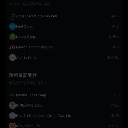
发现今日成交最活跃的美股
Advanced Micro Devices
AMD
Intel Corp.
INTC
Nvidia Corp.
NVDA
Micron Technology, Inc.
MU
Alphabet Inc.
GOOGL
涨幅最高美股
浏览今日涨幅领先的美股
MasterBeef Group
MB
INNOVATE Corp.
VATE
Huadi International Group Co., Ltd.
HUDI
QuinStreet, Inc.
QNST