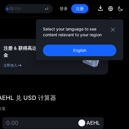
AAOI
SKYAI
登录
注册
UNITREE 8.10 科创板申购
SPCX 解禁不跌反涨
GOLD(XAU)
Select your language to see
AAOI
content relevant to your region
SKYAI
UNITREE 8.10 科创板申购
注册 & 获得高达
10,000
USDT
奖
English
SPCX 解禁不跌反涨
金
立即加入
AEHL 兑 USD 计算器
数量
AEHL