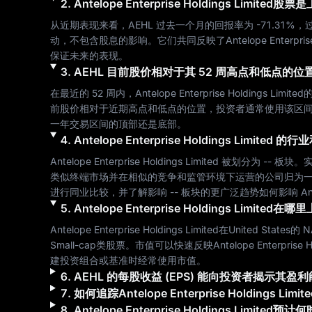
2
.
Antelope Enterprise Holdings Limited
股票是
从近期表现来看，
AEHL
 过去一个月的回报率为 
-71.31%
，
动，不包含股息的影响。它们共同反映了
Antelope Enterpris
保证未来的表现。
3
.
AEHL
目前股价相对于其 52 周高点和低点的位
在最近的 52 周内，
Antelope Enterprise Holdings Limited
前股价相对于近期高点和低点的位置，投资者通常使用该区间
一年交易区间的顶部还是底部。
4
.
Antelope Enterprise Holdings Limited
的行业
Antelope Enterprise Holdings Limited
 被划分为 
--
 板块。
类似终端市场并在相似的竞争和监管环境下运营的公司归为一
进行同业比较，并了解影响 
--
 板块的更广泛趋势如何影响 
An
5
.
Antelope Enterprise Holdings Limited
在哪里
Antelope Enterprise Holdings Limited
在
United States
的 
N
Small-cap
类股票。市值可以快速反映
Antelope Enterprise H
建投资组合或基准时经常使用市值。
6
.
AEHL
的每股收益 (EPS) 能向投资者揭示其盈
7
.
如何追踪
Antelope Enterprise Holdings Limite
8
.
Antelope Enterprise Holdings Limited
预计何