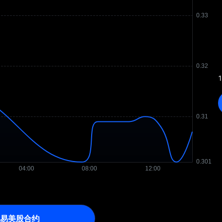
1
易美股合约