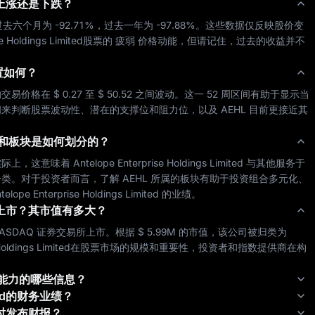
上涨还是下跌？
过去六个月为 
-92.71%
，过去一年为 
-97.88%
。这些数据仅反映股价变
e Holdings Limited
股票的 
疲弱
 价格动能，但请记住，过去的收益并不
置如何？
的交易价格在 
$ 0.27
 至 
$ 50.52
 之间波动。这一 52 周区间有助于显示当
来判断股票波动性、潜在的支撑位和阻力位，以及 
AEHL
 目前更接近其
和板块是如何划分的？
实际上，这意味着 
Antelope Enterprise Holdings Limited
 与其他服务于
类。对于投资者而言，了解 
AEHL
 所属的板块有助于投资组合多元化、
telope Enterprise Holdings Limited
 的业绩。
上市？其市值有多大？
ASDAQ
 证券交易所上市。根据 
$ 5.99M
 的市值，该公司被归类为
oldings Limited
在股票市场的规模和重要性，投资者和指数提供商在构
利能力的哪些信息？
d
的财务业绩？
时发布财报？