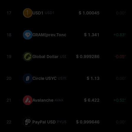
17
USD1
$ 1.00045
0.00%
USD1
18
GRAM(prev.Toncoin)
$ 1.341
+0.83%
GRAM
19
Global Dollar
$ 0.999286
-0.05%
USDG
20
Circle USYC
$ 1.13
0.00%
USYC
21
Avalanche
$ 6.422
+0.52%
AVAX
22
PayPal USD
$ 0.999646
0.00%
PYUSD