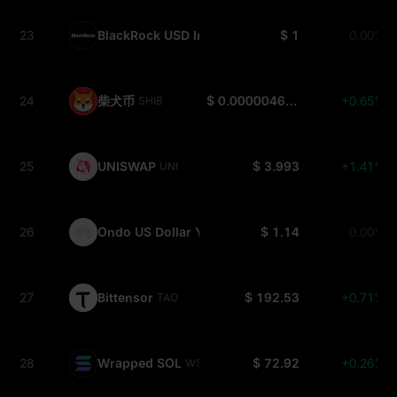
23
BlackRock USD Institutional Digital Liquidity Fun
$ 1
0.00%
24
柴犬币
$ 0.000004628
+0.65%
SHIB
25
UNISWAP
$ 3.993
+1.41%
UNI
26
Ondo US Dollar Yield
$ 1.14
0.00%
USDY
27
Bittensor
$ 192.53
+0.71%
TAO
28
Wrapped SOL
$ 72.92
+0.26%
WSOL