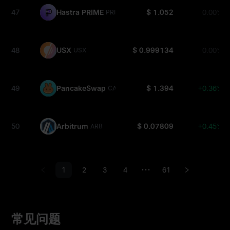
47
Hastra PRIME
$ 1.052
0.00%
PRIME
48
USX
$ 0.999134
0.00%
USX
49
PancakeSwap
$ 1.394
+0.36%
CAKE
50
Arbitrum
$ 0.07809
+0.45%
ARB
1
2
3
4
61
•••
常见问题