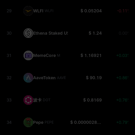
29
WLFI
$ 0.05204
-0.11%
WLFI
30
Ethena Staked USDe
$ 1.24
0.00%
SUSDE
31
MemeCore
$ 1.16921
+0.03%
M
32
AaveToken
$ 90.19
+0.86%
AAVE
33
波卡
$ 0.8169
+0.76%
DOT
34
Pepe
$ 0.000002813
+0.79%
PEPE