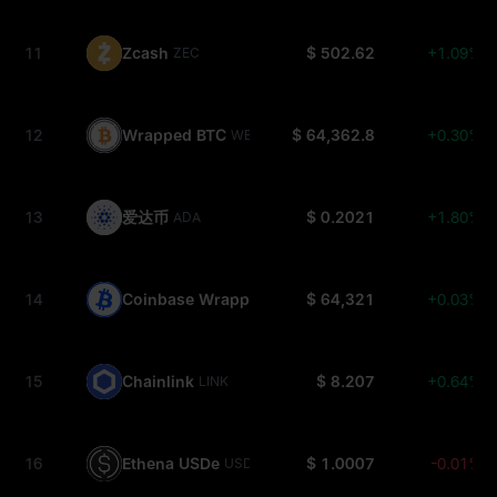
11
Zcash
$ 502.62
+1.09%
ZEC
12
Wrapped BTC
$ 64,362.8
+0.30%
WBTC
13
爱达币
$ 0.2021
+1.80%
ADA
14
Coinbase Wrapped BTC
$ 64,321
+0.03%
CBBTC
15
Chainlink
$ 8.207
+0.64%
LINK
16
Ethena USDe
$ 1.0007
-0.01%
USDE