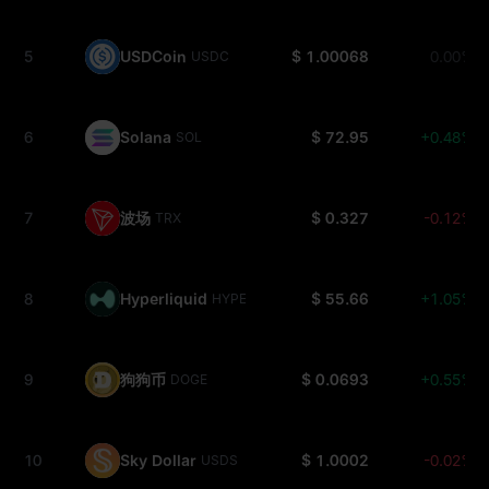
5
USDCoin
$ 1.00068
0.00%
USDC
6
Solana
$ 72.95
+0.48%
SOL
7
波场
$ 0.327
-0.12%
TRX
8
Hyperliquid
$ 55.66
+1.05%
HYPE
9
狗狗币
$ 0.0693
+0.55%
DOGE
10
Sky Dollar
$ 1.0002
-0.02%
USDS