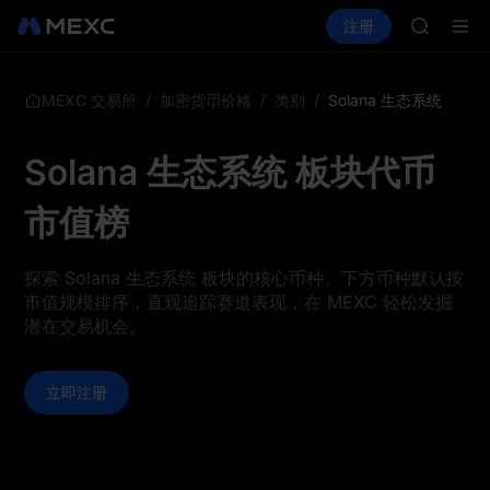
ACE
买币
行情
现货
合约
注册
理财
HFT
UNITREE
SPCX
UNITREE
宇树科技
/
/
/
Solana 生态系统
MEXC 交易所
加密货币价格
类别
SKYAI
ACE
Solana 生态系统 板块代币
HFT
SPCX
市值榜
UNITREE
宇树科技
探索 Solana 生态系统 板块的核心币种。下方币种默认按
市值规模排序，直观追踪赛道表现，在 MEXC 轻松发掘
潜在交易机会。
立即注册