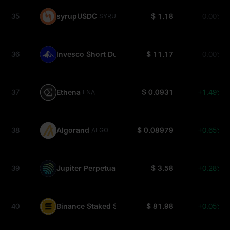
35
syrupUSDC
$ 1.18
0.00%
SYRUPUSDC
36
Invesco Short Duration US Government Securiti
$ 11.17
0.00%
37
Ethena
$ 0.0931
+1.49%
ENA
38
Algorand
$ 0.08979
+0.65%
ALGO
39
Jupiter Perpetuals Liquidity Provider Token
$ 3.58
+0.28%
JLP
40
Binance Staked SOL
$ 81.98
+0.05%
BNSOL