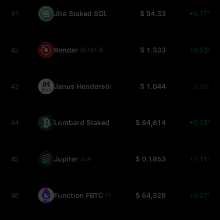
41
Jito Staked SOL
$ 94.33
+0.17%
JITOSOL
42
Render
$ 1.333
+0.53%
RENDER
43
Janus Henderson Anemoy AAA CLO Fund
$ 1.044
0.00%
JAAA
44
Lombard Staked BTC
$ 64,614
+0.03%
LBTC
45
Jupiter
$ 0.1853
+1.11%
JUP
46
Function FBTC
$ 64,328
+0.07%
FBTC