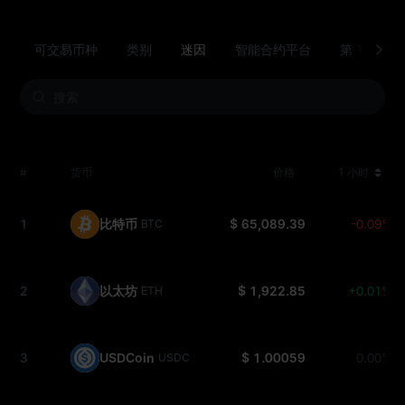
可交易币种
类别
迷因
智能合约平台
第 1 层（L
#
货币
价格
1 小时
1
比特币
$ 65,089.39
-0.09%
BTC
2
以太坊
$ 1,922.85
+0.01%
ETH
3
USDCoin
$ 1.00059
0.00%
USDC