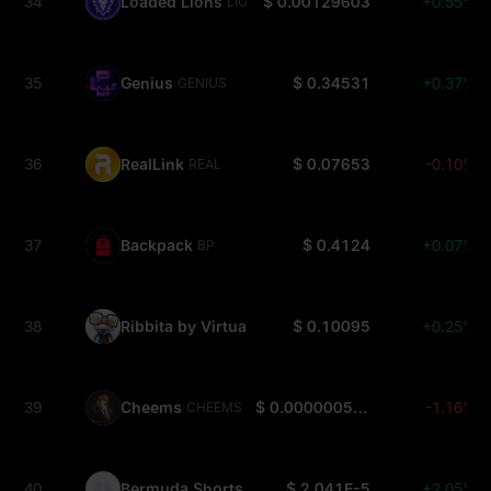
34
Loaded Lions
$ 0.00129603
+0.55%
LION
35
Genius
$ 0.34531
+0.37%
GENIUS
36
RealLink
$ 0.07653
-0.10%
REAL
37
Backpack
$ 0.4124
+0.07%
BP
38
Ribbita by Virtuals
$ 0.10095
+0.25%
TIBBIR
39
Cheems
$ 0.0000005189
-1.16%
CHEEMS
40
Bermuda Shorts
$ 2.041E-5
+2.05%
SHORT