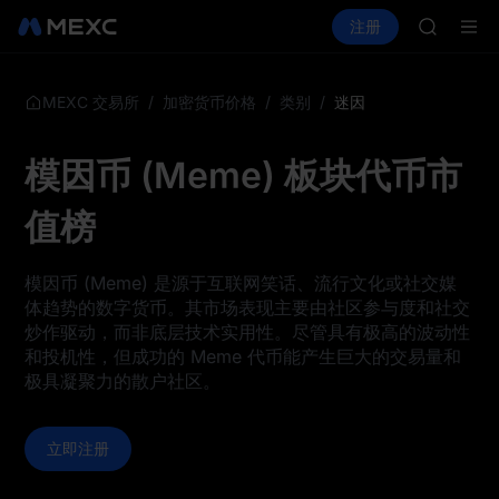
AAOI
买币
行情
现货
合约
注册
理财
SKYAI
活动
SPCX
UNITRE
SPCX 
GOLD(X
/
/
/
迷因
MEXC 交易所
加密货币价格
类别
AAOI
SKYAI
模因币 (Meme) 板块代币市
UNITRE
SPCX 
值榜
模因币 (Meme) 是源于互联网笑话、流行文化或社交媒
体趋势的数字货币。其市场表现主要由社区参与度和社交
炒作驱动，而非底层技术实用性。尽管具有极高的波动性
和投机性，但成功的 Meme 代币能产生巨大的交易量和
极具凝聚力的散户社区。
立即注册