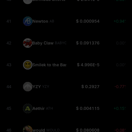
41
Newton
$ 0.000954
+0.94%
AB
42
Baby Claw
$ 0.091376
0.00%
BABYCLAW
43
Smilek to the Bank
$ 4.996E-5
0.00%
SMILEK
44
YZY
$ 0.2927
-0.77%
YZY
45
Aethir
$ 0.004115
+0.15%
ATH
46
would
$ 0.080608
-0.08%
WOULD