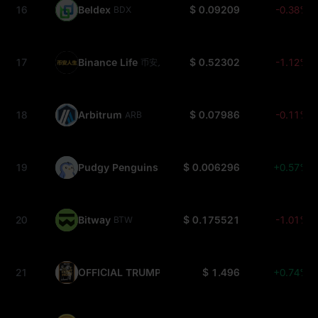
16
Beldex
$ 0.09209
-0.38%
BDX
17
Binance Life
$ 0.52302
-1.12%
币安人生
18
Arbitrum
$ 0.07986
-0.11%
ARB
19
Pudgy Penguins
$ 0.006296
+0.57%
PENGU
20
Bitway
$ 0.175521
-1.01%
BTW
21
OFFICIAL TRUMP
$ 1.496
+0.74%
TRUMP