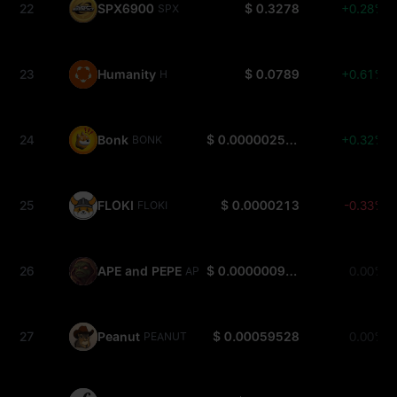
22
SPX6900
$ 0.3278
+0.28%
SPX
23
Humanity
$ 0.0789
+0.61%
H
24
Bonk
$ 0.000002523
+0.32%
BONK
25
FLOKI
$ 0.0000213
-0.33%
FLOKI
26
APE and PEPE
$ 0.0000009429
0.00%
APEPE
27
Peanut
$ 0.00059528
0.00%
PEANUT