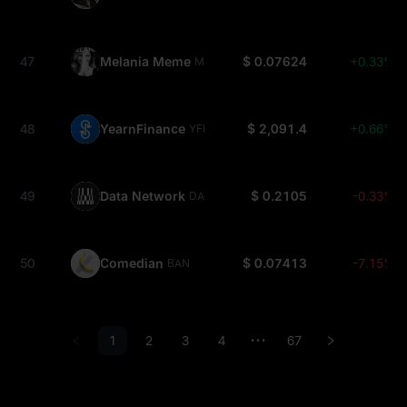
47
Melania Meme
$ 0.07624
+0.33%
MELANIA
48
YearnFinance
$ 2,091.4
+0.66%
YFI
49
Data Network
$ 0.2105
-0.33%
DATA
50
Comedian
$ 0.07413
-7.15%
BAN
1
2
3
4
67
•••