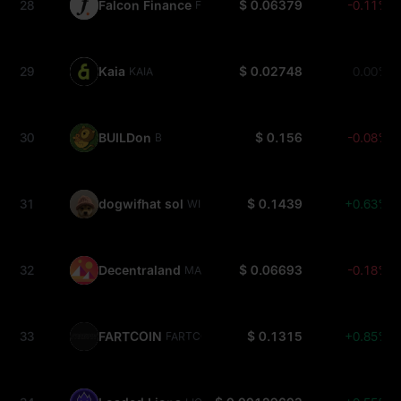
28
Falcon Finance
$ 0.06379
-0.11%
FF
29
Kaia
$ 0.02748
0.00%
KAIA
30
BUILDon
$ 0.156
-0.08%
B
31
dogwifhat sol
$ 0.1439
+0.63%
WIF
32
Decentraland
$ 0.06693
-0.18%
MANA
33
FARTCOIN
$ 0.1315
+0.85%
FARTCOIN