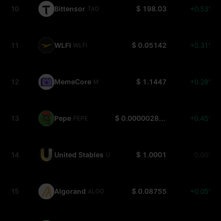
10
Bittensor
$ 198.03
+0.53%
TAO
11
WLFI
$ 0.05142
+0.31%
WLFI
12
MemeCore
$ 1.1447
+0.28%
M
13
Pepe
$ 0.000002887
+0.45%
PEPE
14
United Stables
$ 1.0001
0.00%
U
15
Algorand
$ 0.08755
+0.05%
ALGO