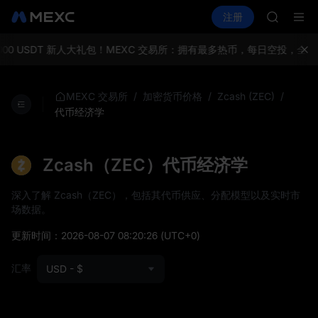
ACE
买币
行情
现货
合约
注册
理财
HFT
UNITREE
SPCX
UNITREE
00 USDT 新人大礼包！
MEXC 交易所：拥有最多热币，每日空投，全球
宇树科技
SKYAI
ACE
/
/
/
MEXC 交易所
加密货币价格
Zcash (ZEC)
HFT
代币经济学
SPCX
UNITREE
宇树科技
Zcash（ZEC）代币经济学
深入了解 Zcash（ZEC），包括其代币供应、分配模型以及实时市
场数据。
更新时间：
2026-08-07 08:20:26
(UTC+0)
汇率
USD - $