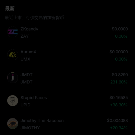
最新
最近上市、可供交易的加密货币
ZKcandy
$0.0000
ZAY
0.00%
AurumX
$0.00000
UMX
0.00%
JMDT
$0.8290
JMDT
+231.60%
Stupid Faces
$0.16585
UPID
+38.30%
Jimothy The Raccoon
$0.004088
JIMOTHY
+20.34%