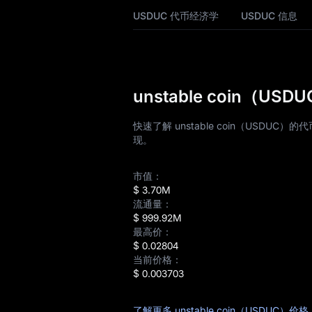
USDUC 价格历史
USDUC 代币经济学
USDUC 信息
USDUC 购买指南
USDUC 兑换法币计
算
unstable coin（
USDUC 现货
快速了解 unstable coin（US
现。
盘前交易
市值：
理财
$ 3.70M
流通量：
Airdrop+
$ 999.92M
最高价：
新闻
$ 0.02804
当前价格：
博客
$ 0.003703
学院
了解更多 unstable coin（USDUC）价格