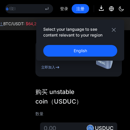
SPCX
HEI
登录
注册
NVDA
UNITREE
TC/USDT:
$64,258.5 -0.21%
ETH/USDT:
$1,896.71 +1.20%
宇树科技合约已上线
Select your language to see
BLESS
content relevant to your region
SPCX
HEI
注册 & 获得高
English
NVDA
达
10,000
USDT
奖金
UNITREE
宇树科技合约已上线
立即加入
购买 unstable
coin（USDUC）
数量
USDUC