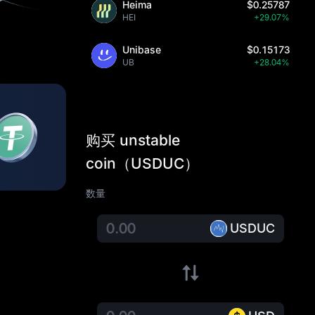
Heima
$0.25787
HEI
+29.07%
Unibase
$0.15173
UB
+28.04%
购买 unstable
coin（USDUC）
数量
USDUC