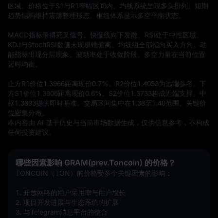
区域。价格位于S1与R1窄幅区间内。均线系统呈现多头排列。短期
趋势结构维持震荡整理形态。枢纽体系显示多空平衡状态。

MACD指标录得死叉信号。快慢线向下发散。RSI处于中性区域。
KDJ与StochRSI数值未现极端偏离。均线组全部指向买入方向。动
能指标出现分层现象。波动率处于收敛阶段。多空力量在当前位置
暂时均衡。

上方R1价位1.3966距离现价0.7%。R2价位1.4053为远端参考。下
方S1价位1.3806距离现价0.6%。S2价位1.3733构成近端支撑。中
枢1.3893提供即时基准。交易区间集中在1.38至1.40范围。关键价
位密集分布。
本内容由 AI 基于历史与当前市场数据生成，仅供信息参考，不构成
任何投资建议。
哪些因素影响 GRAM(prev.Toncoin) 的价格？
TONCOIN（TON）的价格受多个关键因素的影响：
1. 开放网络的用户采用率与用户增长  
2. 项目开发进展与生态系统的扩展  
3. 与Telegram消息平台的整合  