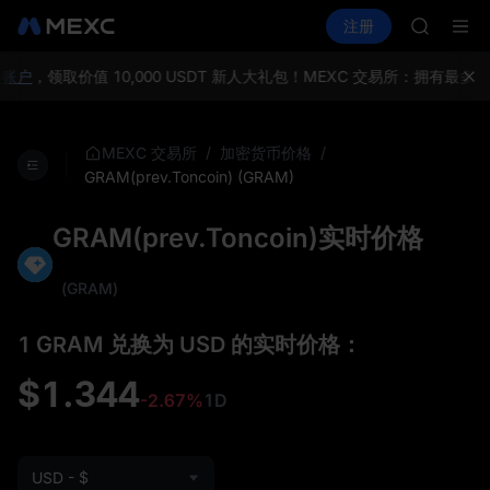
GOLD(X
买币
行情
现货
合约
注册
理财
SPCX
活动
SPCX
CASHCA
HFT
账户
，领取价值 10,000 USDT 新人大礼包！
MEXC 交易所：拥有最多
UNITREE
宇树科技
GOLD(X
/
/
MEXC 交易所
加密货币价格
SPCX
GRAM(prev.Toncoin) (GRAM)
CASHCA
HFT
GRAM(prev.Toncoin)实时价格
UNITREE
宇树科技
(GRAM)
1 GRAM 兑换为 USD 的实时价格：
$1.344
-2.67%
1D
USD - $