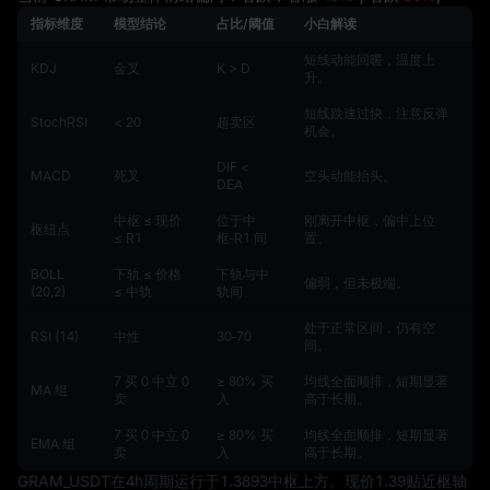
指标维度
模型结论
占比/阈值
小白解读
短线动能回暖，温度上
KDJ
金叉
K > D
升。
短线跌速过快，注意反弹
StochRSI
< 20
超卖区
机会。
DIF <
MACD
死叉
空头动能抬头。
DEA
中枢 ≤ 现价
位于中
刚离开中枢，偏中上位
枢纽点
≤ R1
枢‑R1 间
置。
BOLL
下轨 ≤ 价格
下轨与中
偏弱，但未极端。
(20,2)
≤ 中轨
轨间
处于正常区间，仍有空
RSI (14)
中性
30‑70
间。
7 买 0 中立 0
≥ 80% 买
均线全面顺排，短期显著
MA 组
卖
入
高于长期。
7 买 0 中立 0
≥ 80% 买
均线全面顺排，短期显著
EMA 组
卖
入
高于长期。
GRAM_USDT在4h周期运行于1.3893中枢上方。现价1.39贴近枢轴