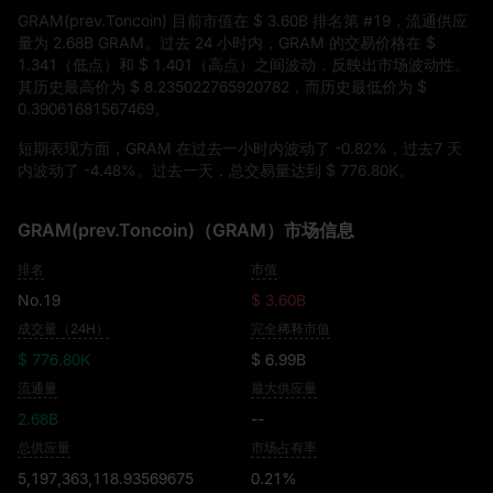
GRAM(prev.Toncoin) 目前市值在
$ 3.60B
排名第
#19
，流通供应
量为
2.68B GRAM
。过去 24 小时内，GRAM 的交易价格在
$
1.341
（低点）和
$ 1.401
（高点）之间波动，反映出市场波动性。
其历史最高价为
$ 8.235022765920782
，而历史最低价为
$
0.39061681567469
。
短期表现方面，GRAM 在过去一小时内波动了
-0.82%
，过去7 天
内波动了
-4.48%
。过去一天，总交易量达到
$ 776.80K
。
GRAM(prev.Toncoin)（GRAM）市场信息
排名
市值
No.19
$ 3.60B
成交量（24H）
完全稀释市值
$ 776.80K
$ 6.99B
流通量
最大供应量
2.68B
--
总供应量
市场占有率
5,197,363,118.93569675
0.21%