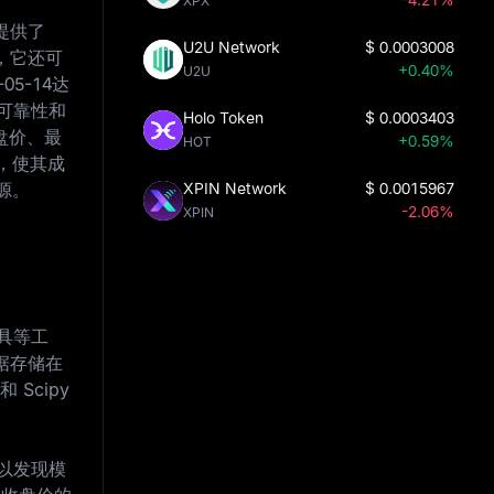
XPX
提供了
U2U Network
$
0.0003008
，它还可
+0.40%
U2U
-05-14
达
保可靠性和
Holo Token
$
0.0003403
开盘价、最
+0.59%
HOT
，使其成
源。
XPIN Network
$
0.0015967
-2.06%
XPIN
工具等工
据存储在
 Scipy
可以发现模