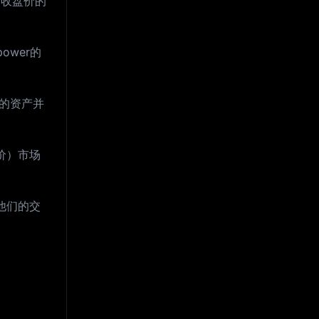
和收盘价的
ower的
佳的资产并
盘价）市场
他们的交