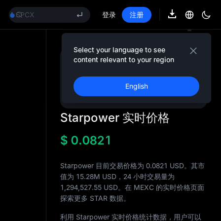
GOLD(XAU)
SPCX
登录
注册
CASHCAT
HFT
UNITREE
Select your language to see
宇树科技合约已上线
content relevant to your region
注册 & 获得高
GOLD(XAU)
达
10,000
USDT
奖金
SPCX
English
CASHCAT
立即加入
HFT
UNITREE
Starpower 实时价格
宇树科技合约已上线
$
0.0821
Starpower 目前交易价格为 0.0821 USD。其市
值为
15.28M
USD，24 小时交易量为
1,294,527.55
USD。在 MEXC 的实时价格页面
探索更多 STAR 数据。
利用 Starpower 实时价格统计数据，用户可以