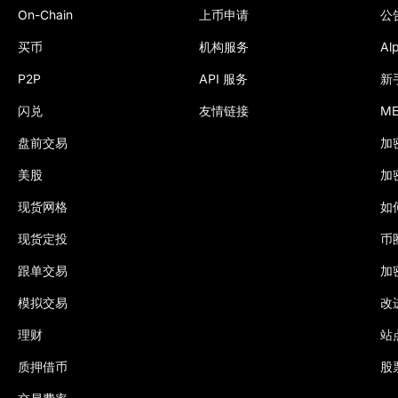
On-Chain
上币申请
公
买币
机构服务
Al
P2P
API 服务
新
闪兑
友情链接
M
盘前交易
加
美股
加
现货网格
如
现货定投
币
跟单交易
加
模拟交易
改
理财
站
质押借币
股