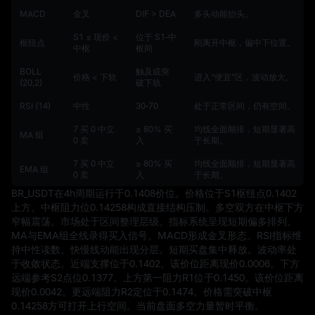
MACD
金叉
DIF > DEA
多头动能抬头。
S1 ≤ 现价 <
位于 S1‑中
枢纽点
刚离开中枢，偏中下位置。
中枢
枢间
BOLL
触及或突
价格 < 下轨
进入“便宜”区，波动放大。
(20,2)
破下轨
RSI (14)
中性
30‑70
处于正常区间，仍有空间。
7 买 0 中立
≥ 80% 买
均线全面顺排，短期显著高
MA 组
0 卖
入
于长期。
7 买 0 中立
≥ 80% 买
均线全面顺排，短期显著高
EMA 组
0 卖
入
于长期。
BR_USDT在4h周期运行于0.1408价位。价格位于S1枢纽点0.1402
上方。中枢阻力位0.14258构成直接结构压制。多空双方在中枢下方
窄幅震荡。市场处于区间整理层级。指标系统呈现短期偏多排列。
MA与EMA组全线录得买入信号。MACD形成金叉形态。RSI指标维
持中性读数。快慢线动能出现分层。短期买盘集中释放。波动率处
于收敛状态。近端支撑位于0.1402。该价位距离现价0.0006。下方
远端参考S2点位0.1377。上方第一阻力R1位于0.1450。该价位距离
现价0.0042。更远端阻力R2定位于0.1474。价格需突破中枢
0.14258方可打开上行空间。当前盘面多空力量暂时平衡。