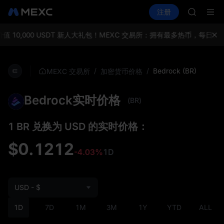
AAOI
买币
行情
现货
合约
注册
理财
SKYAI
活动
SPCX
UNITRE
SPCX 
10,000 USDT 新人大礼包！
MEXC 交易所：拥有最多热币，每日空
GOLD(X
AAOI
SKYAI
/
/
Bedrock (BR)
MEXC 交易所
加密货币价格
UNITRE
SPCX 
Bedrock实时价格
(BR)
1 BR 兑换为 USD 的实时价格：
$0.1212
-4.03%
1D
USD - $
1D
7D
1M
3M
1Y
YTD
ALL