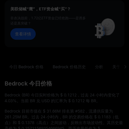
美联储喊“鹰”，ETF资金喊“买”？
非农决战前，1.72亿ETF资金已经抢跑——是诱多
还是真突破？
查看详情
今日 Bedrock 价格
Bedrock 价格历史
分析
关于 Bed
Bedrock 今日价格
Bedrock (BR) 今日实时价格为
$ 0.1212
，过去 24 小时内变化了
4.03%
。当前 BR 兑 USD 的汇率为
$ 0.1212
每 BR。
Bedrock 目前市值在
$ 31.66M
排名第
#582
，流通供应量为
261.25M BR
。过去 24 小时内，BR 的交易价格在
$ 0.1183
（低
点）和
$ 0.1378
（高点）之间波动，反映出市场波动性。其历史最
高价为
$ 0.25721569354666945
，而历史最低价为
$