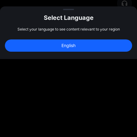
Select Language
Select your language to see content relevant to your region
English
社区
更多
关于我们