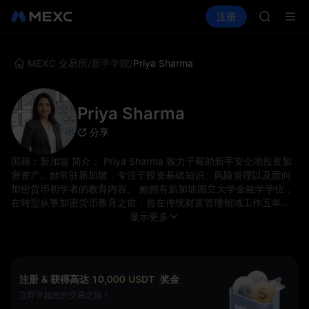
SKYAI
买币
行情
现货
合约
注册
理财
ACE
UNITREE
HFT
SPCX
UNITREE
MEXC 交易所
/
新手学院
/
Priya Sharma
宇树科技
UNITRE
SPCX 
Priya Sharma
SKYAI
分享
ACE
HFT
国籍：新加坡 简介： Priya Sharma 致力于帮助新手安全地投资加
SPCX
密资产。她常驻新加坡，专注于投资基础知识、风险管理以及面向
UNITREE
加密货币初学者的教育内容。 她拥有新加坡国立大学金融学学位，
宇树科技
在转型从事加密货币教育之前，曾在传统财富管理领域工作五年。
UNITRE
她与散户投资者的合作经验使她对新手面临的挑战有着独到的见
显示更多
SPCX 
解。 自加入 MEXC 以来，Priya 已创建了涵盖钱包设置和市场周期
等内容的全面指南。她的教学理念强调安全、尽职调查和长期投
资，而非投机交易。 专业领域： - 投资教育 - 风险管理 - 新手指南
- 安全最佳实践 - 投资组合策略
注册 & 获得高达
10,000
USDT
奖金
立即开始您的交易之旅！