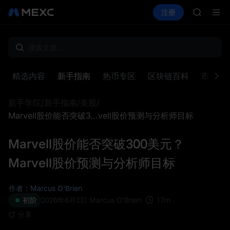
SPCX
买币
行情
现货
合约
注册
理财
CASHCA
活动
SPCX
HFT
UNITREE
宇树科技
GOLD(X
SPCX
精选内容
新手指南
热币专区
区块链百科
市场洞
CASHCA
HFT
新手学院
/
新手指南
/
美股
/
UNITREE
宇树科技
Marvell股价能否突破3...vell股价预测与分析师目标
Marvell股价能否突破300美元？
Marvell股价预测与分析师目标
作者：Marcus O'Brien
17
m
初阶
2026年6月2日
Marcus O'Brien
分享