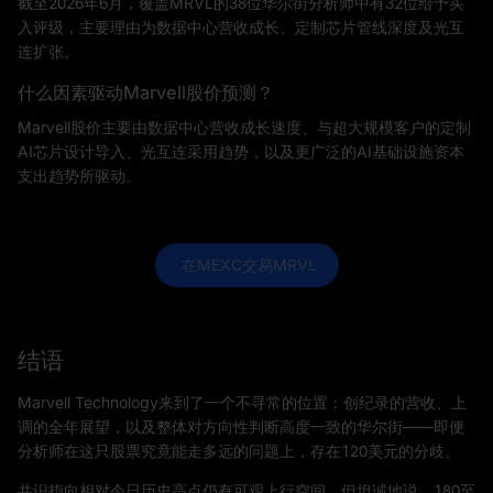
截至2026年6月，覆盖MRVL的38位华尔街分析师中有32位给予买
入评级，主要理由为数据中心营收成长、定制芯片管线深度及光互
连扩张。
什么因素驱动Marvell股价预测？
Marvell股价主要由数据中心营收成长速度、与超大规模客户的定制
AI芯片设计导入、光互连采用趋势，以及更广泛的AI基础设施资本
支出趋势所驱动。
 在MEXC交易MRVL
结语
Marvell Technology来到了一个不寻常的位置：创纪录的营收、上
调的全年展望，以及整体对方向性判断高度一致的华尔街——即便
分析师在这只股票究竟能走多远的问题上，存在120美元的分歧。
共识指向相对今日历史高点仍有可观上行空间，但坦诚地说，180至