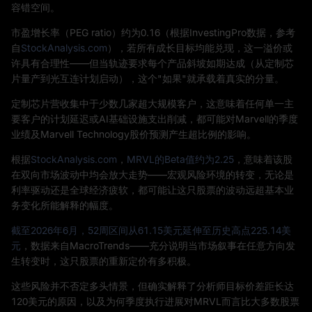
容错空间。
市盈增长率（PEG ratio）约为0.16（根据InvestingPro数据，参考
自
StockAnalysis.com
），若所有成长目标均能兑现，这一溢价或
许具有合理性——但当轨迹要求每个产品斜坡如期达成（从定制芯
片量产到光互连计划启动），这个"如果"就承载着真实的分量。
定制芯片营收集中于少数几家超大规模客户，这意味着任何单一主
要客户的计划延迟或AI基础设施支出削减，都可能对Marvell的季度
业绩及Marvell Technology股价预测产生超比例的影响。
根据
StockAnalysis.com
，
MRVL的Beta值约为2.25
，意味着该股
在双向市场波动中均会放大走势——宏观风险环境的转变，无论是
利率驱动还是全球经济疲软，都可能让这只股票的波动远超基本业
务变化所能解释的幅度。
截至2026年6月，52周区间从61.15美元延伸至历史高点225.14美
元
，数据来自MacroTrends——充分说明当市场叙事在任意方向发
生转变时，这只股票的重新定价有多积极。
这些风险并不否定多头情景，但确实解释了分析师目标价差距长达
120美元的原因，以及为何季度执行进展对MRVL而言比大多数股票