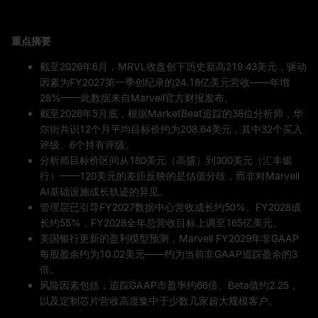
重点摘要
截至2026年6月，MRVL收盘创下历史新高219.43美元，驱动
因素为FY2027第一季创纪录的24.18亿美元营收——年增
28%——此数据来自Marvell官方财报发布。
截至2026年5月底，根据MarketBeat追踪的38位分析师，华
尔街共识12个月平均目标价约为208.64美元，其中32个买入
评级、6个持有评级。
分析师目标价区间从180美元（高盛）到300美元（汇丰银
行）——120美元的差距反映的是估值分歧，而非对Marvell
AI基础设施成长轨迹的异见。
管理层已引导FY2027数据中心营收成长约50%、FY2028成
长约55%，FY2028全年总营收目标上调至165亿美元。
美国银行更新的盈利模型预测，Marvell FY2029年非GAAP
每股盈余约为10.02美元——约为当前非GAAP追踪盈余的3
倍。
风险因素包括：追踪GAAP市盈率约66倍、Beta值约2.25，
以及定制芯片营收高度集中于少数几家超大规模客户。