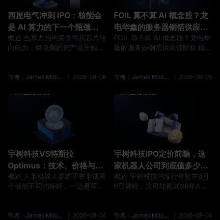
西屋电气冲刺 IPO：核能会
FOIL 算不算 AI 概念股？龙
是 AI 算力的下一个瓶颈交
电华鑫的服务器铜箔供应链
概述 当算力的约束条件从芯片转
FOIL 算不算 AI 概念股？龙电华
易吗？
解析
向电力，供电侧的资产就开始被
鑫的服务器铜箔供应链解析 概述
重新定价。7 月 31 日，西屋电
市场开始把 FOIL 与人工智能基
气（Westinghouse Electric
础设施联系起来，并不是因为龙
Company）确认已向美国证券
电华鑫生产 GPU、服务器或数
作者：James Mitchell
2026-08-06
作者：James Mitchell
2026-08-05
交易委员会保密递交首次公开发
据中心设备，而是因为公司已经
行的注册文件草案。路透社的报
进入高性能印刷电路板所需的高
道指出，这家由 Cameco 与
端铜箔供应链。随着 AI 服务器
Brookfield Renewable
提高传输速率、板层数量和信号
Partners 共同持有的核能技术与
完整性要求，HVLP、RTF 等低
服务供应商，加入了近期一批寻
粗糙度铜箔的重要性正在上升。
求进入资本市场的核能企业行
根据龙电华鑫向美国证券交易委
宇树科技VS特斯拉
宇树科技IPO定价前瞻，这
列，
员会提交的 F-1 注册文件，
Optimus：技术、价格与商
家机器人公司到底值多少
概述 人形机器人赛道正在形成两
概述 宇树科技的发行价将在8月
业模式全对比
钱？
个截然不同的标杆。一边是即将
6日揭晓，这可能是2026年A股
成为A股人形机器人第一股的宇
最受关注的一个定价时刻。按照
树科技，2025年出货超过5,500
公司披露的发行方案，本次计划
台人形机器人、全球份额32.4%
发行4,044.64万股新股、募资约
作者：James Mitchell
2026-08-04
作者：James Mitchell
2026-08-04