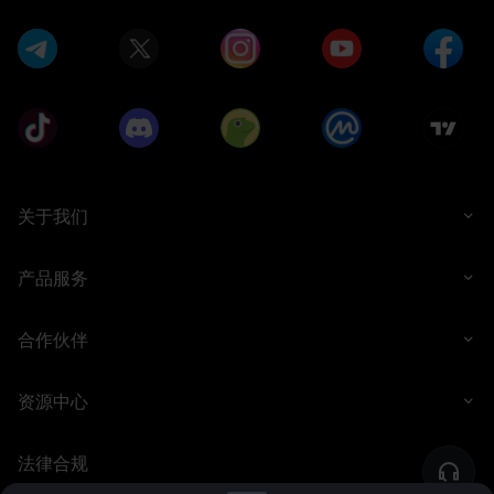
任何一方算错了。 原因在于每家
提交 S-1 表格后，这些经过审
数据提供商纳入的分析师名单不
计、正式载入公开记录，而且与
同、取样的时间区间也不同；更
火箭升空所讲述的故事截
根本的是，分析师们心中模拟
的，根本不是
关于我们
产品服务
合作伙伴
资源中心
法律合规