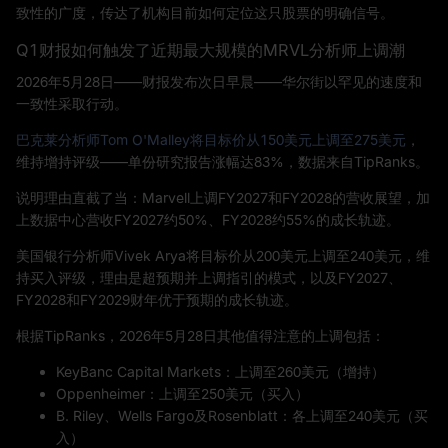
致性的广度，传达了机构目前如何定位这只股票的明确信号。
Q1财报如何触发了近期最大规模的MRVL分析师上调潮
2026年5月28日——财报发布次日早晨——华尔街以罕见的速度和
一致性采取行动。
巴克莱分析师Tom O'Malley将目标价从150美元上调至275美元
，
维持增持评级——单份研究报告涨幅达83%，数据来自TipRanks。
说明理由直截了当：Marvell上调FY2027和FY2028的营收展望，加
上数据中心营收FY2027约50%、FY2028约55%的成长轨迹。
美国银行分析师Vivek Arya将目标价从200美元上调至240美元，维
持买入评级，理由是超预期并上调指引的模式，以及FY2027、
FY2028和FY2029财年优于预期的成长轨迹。
根据TipRanks，2026年5月28日其他值得注意的上调包括：
KeyBanc Capital Markets：上调至260美元（增持）
Oppenheimer：上调至250美元（买入）
B. Riley、Wells Fargo及Rosenblatt：各上调至240美元（买
入）