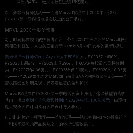
高出约45%，较此前展望上调15亿美元。
以上并非分析师预测——而是Marvell管理层于2026年5月27日
FY2027第一季财报电话会议上的公开承诺。
MRVL 2030年股价预测
对于时间视野较长的投资者而言，截至2030年最详细的Marvell股价
预测盈利框架，来自美国银行于2026年5月28日发布的更新模型。
美国银行分析师Vivek Arya上调了EPS预测
，FY2027上调6%、
FY2028上调9%、FY2029上调29%，非GAAP每股盈余目标分别
为：FY2027约4.06美元、FY2028约6.11美元、FY2029约10.02美
元——FY2029数字约为Marvell当前非GAAP追踪盈余的3倍——若
营收路线图如期兑现，代表着显著的盈利扩张。
Marvell管理层在FY2027第一季电话会议上强化了这些模型的营收
基础，指出
定制芯片营收预计到FY2029将超过100亿美元
，由现有
超大规模客户计划及新客户设计导入驱动。
仅定制芯片这一项数字——若能实现——就代表着Marvell投资组合
中利润率最高的产品类别之一的转型性营收集中。