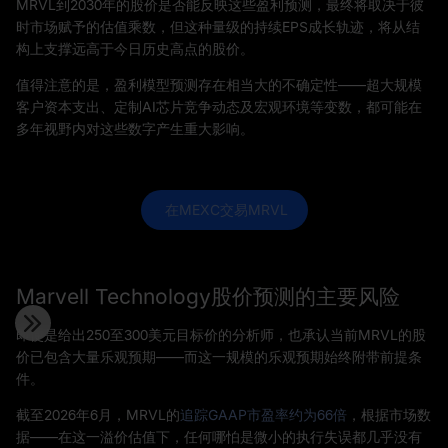
MRVL到2030年的股价是否能反映这些盈利预测，最终将取决于彼
时市场赋予的估值乘数，但这种量级的持续EPS成长轨迹，将从结
构上支撑远高于今日历史高点的股价。
值得注意的是，盈利模型预测存在相当大的不确定性——超大规模
客户资本支出、定制AI芯片竞争动态及宏观环境等变数，都可能在
多年视野内对这些数字产生重大影响。
 在MEXC交易MRVL
Marvell Technology股价预测的主要风险
即使是给出250至300美元目标价的分析师，也承认当前MRVL的股
价已包含大量乐观预期——而这一规模的乐观预期始终附带前提条
件。
截至2026年6月，MRVL的
追踪GAAP市盈率约为66倍
，根据市场数
据——在这一溢价估值下，任何哪怕是微小的执行失误都几乎没有