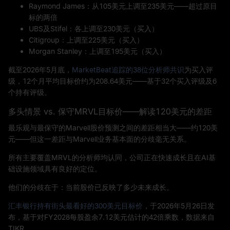
Raymond James：从105美元上调至235美元——超过原目
标的两倍
UBS及Stifel：各上调至230美元（买入）
Citigroup：上调至225美元（买入）
Morgan Stanley：上调至195美元（买入）
截至2026年5月底，
MarketBeat追踪的38位分析师共识
为买入评
级，12个月平均目标价约为208.64美元——基于32个买入评级及6
个持有评级。
多头情景 vs. 保守MRVL目标价——解读120美元的差距
最乐观与最保守的Marvell股价预测之间的差距相当大——约120美
元——但这一差距与Marvell业务基本面的分歧毫无关系。
所有主要覆盖MRVL的分析师均认同，公司正在快速成长且在AI基
础设施领域具有良好的定位。
他们的分歧在于：当前股价已反映了多少未来成长。
汇丰银行持有街头最看好的300美元目标价
，于2026年5月26日发
布，基于对FY2028每股盈余7.12美元估计的42倍乘数，数据来自
TIKR。