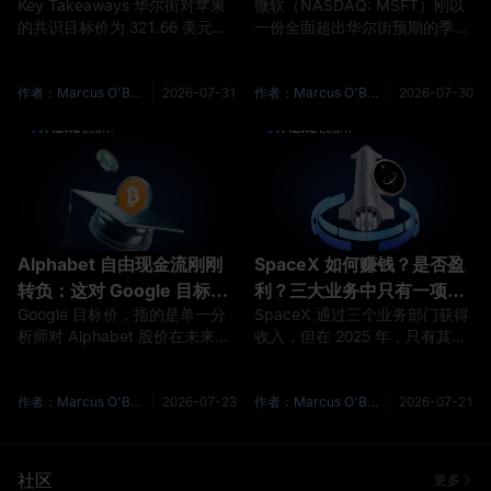
Key Takeaways 华尔街对苹果
微软（NASDAQ: MSFT）刚以
还能涨到 400 美元吗？
年，微软股价为何仍补不上
的共识目标价为 321.66 美元，
一份全面超出华尔街预期的季度
这道差距？
个别分析师的预估则从 215 美元
财报，为本财年画上句号——但
到 400 美元不等。2026 年 7 月
股价仍比分析师平均目标价低约
30 日，尽管苹果交出史上最强
24%，这道差距意味着约 30%
作者：Marcus O'Brien
2026-07-31
作者：Marcus O'Brien
2026-07-30
的 6 月当季财报、营收达 1,094
的上涨空间。 2026 财年第四季
亿美元，AAPL 仍在盘后延长时
度营收达 900 亿美元，同比增长
段下跌约 6%。服务业务与大中
18%，优于市场一致预期的 876
华区营收双双低于分析师预估，
亿美元。 Azure 增长 43%，超
苹果并将 9 月当季营收成长业绩
越微软自身设定的 39–40% 业
指引下修至 9% 至 11%。苹果
绩指引，全年营收也首次突破
表示瓶颈在于供给而非
1,000 亿美元。 7 月 29 日
Alphabet 自由现金流刚刚
SpaceX 如何赚钱？是否盈
转负：这对 Google 目标价
利？三大业务中只有一项真
Google 目标价，指的是单一分
SpaceX 通过三个业务部门获得
与 2030 年预测意味着什么
正赚钱
析师对 Alphabet 股价在未来十
收入，但在 2025 年，只有其中
二个月可能落在哪个价位的估
一个部门实现盈利。 Starlink 当
计。 它不是对股价走势的预测，
年的营业利润为 44 亿美元，火
也不是一个大家有共识的单一数
箭业务亏损 6.57 亿美元，AI 业
作者：Marcus O'Brien
2026-07-23
作者：Marcus O'Brien
2026-07-21
字。 今天打开五个不同的财经网
务亏损 64 亿美元。 过去 24 年
站，你会看到五个不同的
里，这些数字一直未对外公开。
GOOGL"共识目标价"，彼此差
直到 2026 年 5 月 20 日，
社区
更多
距大约 40 美元。 这个落差不是
SpaceX 向美国证券交易委员会