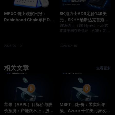
以极高的利润率加速转化为真金
仅是一份常规的硬件周期财报。
白银。对于密切关注这一赛道并
苹果第二季度的业绩
MEXC 链上观察日报：
SK海力士ADR定价149美
寻找 Nvidia 最新财
Robinhood Chain单日DEX
元，SKHY纳斯达克首秀在
SK海力士（SK Hynix）已正式
交易量突破5.6亿美元
即
将其美国存托凭证（ADR）定价
为每股149美元，在此次重大的
美国发行中筹集了约265亿美
元。此举凸显了投资者对AI相关
2026-07-10
2026-07-10
半导体资产的巨大胃口。该ADR
定价较其首尔上市股票前三个交
易日的平均价格溢价2.7%，释
相关文章
放出强烈的机构兴趣信号。 此次
查看更多
上市绝不仅仅是一次常规的市场
首秀。SK海力士已经是全球AI内
存供应链中最关键的供应商之
一。对于市场而言，核心问题在
于，在AI基础
苹果（AAPL）目标价与股
MSFT 目标价：零卖出评
价预测：产能跟不上，股价
级、Azure 千亿美元营收