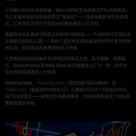
汇丰银行的论点具体明确：Marvell的AI互连营收与CXL内存机会，
在汇丰看来相对当前估值而言"被低估"——这意味着即使在历史高
点，汇丰仍认为部分产品线存在被忽视的上行空间。
高盛持有街头最保守的买入目标价180美元——于2026年5月28日从
之前的125美元上调——反映了该行对近期估值相对AI同行更为审慎
的立场，但仍就成长故事维持买入评级。
大多数机构目标价集中在225至250美元之间，其中花旗、美国银
行、Oppenheimer及Wells Fargo在营收轨迹上广泛一致，但并未
完全反映最激进的上行情景。
由MarketBeat、
Investing.com
（透过S&P Global数据）及
Public.com
（截至2026年6月1日）汇整的共识12个月目标价约为
207至222美元——反映出市场整体看多，但实际差距体现了对估值
乘数的真实分歧。