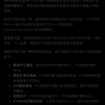
Marvell管理层在FY2027第一季财报电话会议上提供了具体的产品
层级前瞻指引，而这些承诺的精确度正是推动分析师大规模上调的
原因。
针对FY2027第二季，管理层指引净营收为27.00亿美元，上下浮动
5%——较Q1纪录环比成长约12%——数据来自
investor.marvell.com
官方新闻稿。
更重要的是，管理层表示
营收成长预计将在FY2027剩余季度「持续
加速」
——这是一项设定了高执行标准的直接公开承诺。
根据FY2027第一季财报电话会议，各产品线FY2027及FY2028目标
如下：
数据中心营收：
预计FY2027年增约50%，FY2028年增约
55%。
横向扩展交换机：
FY2027预计超过6亿美元，FY2028年化营
收轨迹逾10亿美元。
DCI模块营收：
FY2028年化预计达10亿美元，较FY2026水
平翻倍。
定制芯片：
FY2027成长逾20%，FY2028预计翻倍以上。
FY2028总营收目标：
上调至165亿美元
——较FY2027指引