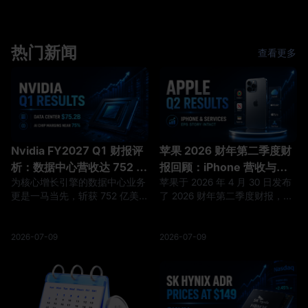
排名第一，G1售价低至9.9万元
42亿元人民币，据此推算发行价
人民币，并且已经连续多年盈
约在每股104元附近，对应约
利。另一边是特斯拉的
420亿元（约62亿美元）的发行
Optimus，马斯克称它将占特斯
热门新闻
后基础估值。但几乎没有人认为
查看更多
拉未来价值的80%，规划年产百
股价会停留在这个位置。长鑫存
万台、单位成本降至2万至2.5万
储7月27日在科创板上市首日暴
美元，但截至7月22日的二季度
涨466%的先例，已经把市场对
电话会，全新设计的V3尚未公开
宇树二级价格的讨论推高至千亿
亮相，Fre
元级别。一边
Nvidia FY2027 Q1 财报评
苹果 2026 财年第二季度财
析：数据中心营收达 752 亿
报回顾：iPhone 营收与服
为核心增长引擎的数据中心业务
苹果于 2026 年 4 月 30 日发布
美元，AI 芯片毛利率稳超
务业务增长维持 EPS 预期
更是一马当先，斩获 752 亿美元
了 2026 财年第二季度财报，涵
75%
营收，较去年同期暴增 92%。
盖截至 2026 年 3 月 28 日的季
尽管面临产能大规模扩张的压
度。总营收达到 1112 亿美元，
力，Nvidia 的定价权依然稳如磐
同比增长 17%，摊薄后每股收
2026-07-09
2026-07-09
石，GAAP 和非 GAAP 毛利率
益（EPS）增长 22% 至 2.01 美
分别保持在惊人的 74.9% 和
元。苹果表示，该季度创下了公
75.0%。 这不仅是一份强劲的财
司 3 月份季度的总营收、iPhone
报，更向市场释放了一个清晰的
营收和 EPS 纪录，同时服务业
信号：全球对 AI 的强劲需求正
务营收也创下历史新高。 这不仅