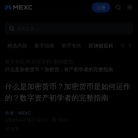
BLESS
买币
行情
现货
合约
注册
理财
HEI
活动
PLTR
CYS
SHOP
LLY
BLESS
HEI
精选内容
新手指南
热币专区
区块链百科
市场洞
CYS
新手学院
/
区块链百科
/
基础概念
/
什么是加密货币？加密货...资产初学者的完整指南
什么是加密货币？加密货币是如何运作
的？数字资产初学者的完整指南
作者：MEXC
55
m
2026年4月16日
MEXC
分享