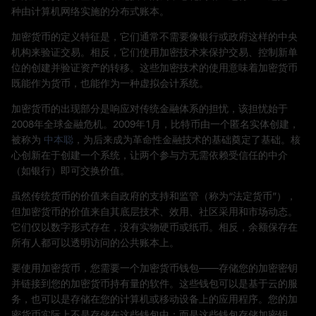
种由计算机网络实施的分布式账本。
加密货币的定义特征是，它们通常不需要像银行或政府这样的中央
机构来验证交易。相反，它们使用加密技术来保护交易、控制新单
位的创建并验证资产的转移。这些加密技术的使用意味着加密货币
既能作为货币，也能作为一种虚拟会计系统。
加密货币的出现部分是响应对传统金融体系的担忧，该担忧始于
2008年全球金融危机。2009年1月，比特币由一个匿名实体创建，
被称为
中本聪
，为后来成为革命性金融技术的基础奠定了基础。核
心创新在于创建一个系统，让两个参与方无需依赖受信任的中介
（如银行）即可交换价值。
虽然传统货币的价值来自政府的支持和监管（称为“法定货币”），
但加密货币的价值来自其底层技术、效用、社区采用和市场动态。
它们仅以数字形式存在，没有实物硬币或纸币。相反，余额保存在
所有人都可以透明访问的公共账本上。
要使用加密货币，您需要一个加密货币钱包——存储您的加密密钥
并链接到您的加密货币持有量的软件。这些钱包可以是基于云的服
务，也可以是存储在您的计算机或移动设备上的应用程序。您的加
密货币实际上不是存储在这些钱包中；而是这些钱包存储加密钥