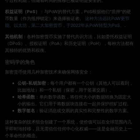
个过程耗能，但随着时间的推移已被证明是安全的。
权益证明（PoS）
：与PoW的替代方案，PoS根据他们“质押”的硬
币数量（作为抵押锁定）来选择验证者。
这种方法远比PoW更节
能。以太坊，第二大加密货币，于2022年从PoW转型为PoS。
.
其他机制
：各种加密货币实施了替代共识方法，比如委托权益证明
（DPoS）、授权证明（PoA）和历史证明（PoH），每种方法都有
其独特的优势和权衡。
密码学的角色
加密货币使用几种加密技术来确保网络安全：
公钥-私钥加密
：每个用户都有一个公钥（其他人可以看到，
比如地址）和一个私钥（保密，用于签署交易）。
哈希函数
：单向数学函数，将任何大小的数据转换为固定大
小的输出。它们用于将数据块连接在一起并保护挖矿过程。
数字签名
：验证消息或交易的真实性和完整性的数学方案。
这种复杂的技术组合创建了一个系统，使价值可以在全球范围内几
乎即时地转移，且无需信任任何中心化权威——这是金融历史上一
个革命性的概念。