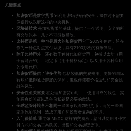
关键要点
加密货币是数字货币
它利用密码学确保安全，操作时不需要
像银行或政府这样的中央机构。
区块链技术
是加密货币的基础，提供了一个透明、安全的所
有交易账本，几乎不可能被篡改。
比特币是第一种也是最大的加密货币
它于2009年创建，旨在
作为一种点对点支付系统，具有2100万枚的有限供应。
除了比特币
外，还有数千种替代加密货币，包括以太坊（用
于智能合约）、稳定币（用于价格稳定）以及用于各种应用
的专用代币。
加密货币提供了许多优势
包括较低的交易费用、更快的国际
转账和抵御通货膨胀的保护，但也伴随着价格波动和安全挑
战等风险。
安全性至关重要
在处理加密货币时——使用可靠的钱包、实
施强身份验证以及备份私钥是必要的做法。
全球监管环境各不相同
一些国家欢迎加密货币，而另一些国
家则施加限制，造成了用户和投资者复杂的环境。
入门很简单
通过像 MEXC 这样的交易所，您可以使用各种支
付方式和交易工具购买、出售和交易加密货币。