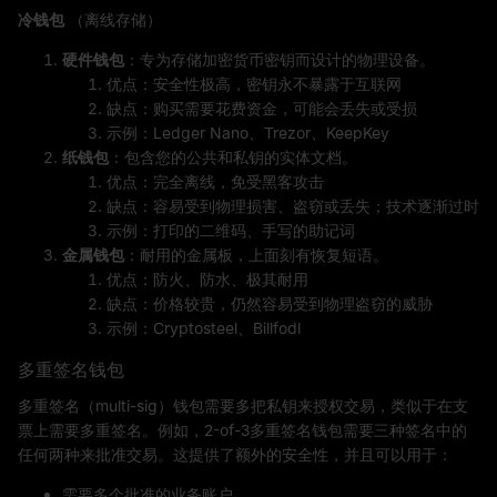
冷钱包
（离线存储）
硬件钱包
：专为存储加密货币密钥而设计的物理设备。
优点：安全性极高，密钥永不暴露于互联网
缺点：购买需要花费资金，可能会丢失或受损
示例：Ledger Nano、Trezor、KeepKey
纸钱包
：包含您的公共和私钥的实体文档。
优点：完全离线，免受黑客攻击
缺点：容易受到物理损害、盗窃或丢失；技术逐渐过时
示例：打印的二维码、手写的助记词
金属钱包
：耐用的金属板，上面刻有恢复短语。
优点：防火、防水、极其耐用
缺点：价格较贵，仍然容易受到物理盗窃的威胁
示例：Cryptosteel、Billfodl
多重签名钱包
多重签名（multi-sig）钱包需要多把私钥来授权交易，类似于在支
票上需要多重签名。例如，2-of-3多重签名钱包需要三种签名中的
任何两种来批准交易。这提供了额外的安全性，并且可以用于：
需要多个批准的业务账户