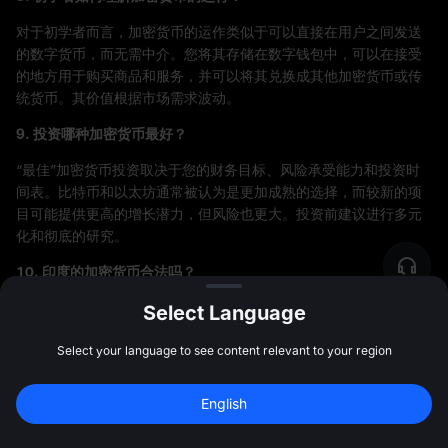
对于初学者而言，加密货币的运作类似于可以直接在用户之间发送
的数字货币，而无需中介。您将其存储在数字钱包中，可以在接受
的地方用于购买商品和服务，并可以将其兑换成其他加密货币或传
统货币。其价值根据市场需求波动。
9. 投资哪种加密货币最好？
“最佳”加密货币投资取决于您的财务目标、风险承受能力和投资时
间表。比特币和以太坊通常被认为是更加成熟的选择，而较新的项
目可能提供更高的增长潜力，但风险也更大。投资前建议进行多元
化和彻底的研究。
10. 印度的加密货币合法吗？
根据最新信息，加密货币在印度并不被禁止，但相关法规仍在演变
Select Language
中。
2020年，印度最高法院推翻了对加密货币的银行禁令。
用户
Select your language to see content relevant to your region
应保持对最新监管动态的关注。
11. 哪里能购买加密货币？
English
注册领最高 
10,000 USDT
 奖励
注册
加密货币可以在像 Coinbase、Binance、Kraken 和 MEXC 等交易
47:59:36
所购买。其他选择包括点对点市场、加密货币自动取款机，以及一