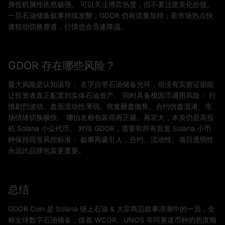
身投机属性依然极强。 可以关注博弈热度，但不要过度美化价值。
一旦石油储备叙事持续发酵，GDOR 仍有流量加持；若市场热点快
速轮动切换赛道，行情也会迅速降温。
GDOR 存在哪些风险？
最大风险是认知误导： 名字自带石油储备光环，但没有实质证据能
让投资者真正配置到实体石油资产。 同时具备模因币通用风险： 行
情剧烈波动、盘面流动性薄弱、突发砸盘抛售、合约仿盘混淆、市
场情绪切换极快。 哪怕名称包装得再正规、再宏大，本质仍是高投
机 Solana 小众代币。 对待 GDOR，需要和所有新发 Solana 小币
种保持同等风控标准： 叙事再吸引人，合约、流动性、项目透明性
永远比品牌包装更重要。
总结
GDOR Coin 是 Solana 链上石油 & 大宗商品叙事浪潮中的一员，全
称全球数字石油储备，借着 WCOR、UNOS 等同赛道币种的热度顺