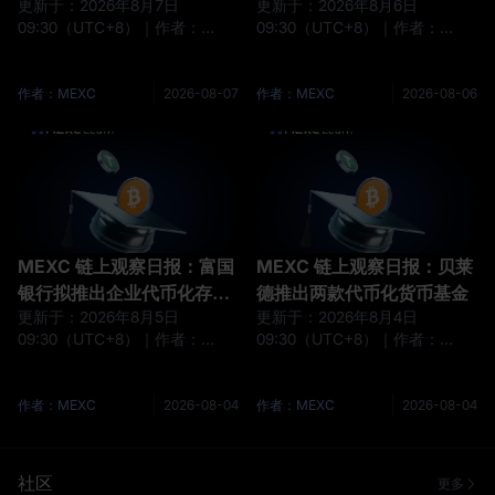
更新于：2026年8月7日
更新于：2026年8月6日
至沙特阿拉伯
09:30（UTC+8）｜作者：
09:30（UTC+8）｜作者：
MEXC要闻速览 泰国持牌平台加
MEXC要闻速览Visa Direct接入
密交易免税至2029年底 富国银
稳定币跨境结算 Circle二季度盈
行秋季推出代币化存款服务
利超预期，USDC达733亿美元
作者：MEXC
2026-08-07
作者：MEXC
2026-08-06
MetaMask上线自托管AI代理钱
Arc将于9月16日上线，多家机
包 CFTC主席强调创新型衍生品
构参与验证 贝莱德代币化储备基
监管 Wintermute获美经纪交易
金获AAAm评级 以太坊基金会资
商资质 产业动态Uniswap创始
助WEBCAT防范前端攻击产业动
人：正在开发自动复合流动性机
态Tokenet借贷库存超10亿美
制，可用于Uniswap LP仓位据
元，Marex投资Digital Prime据
Odaily消息，Uniswap创始人
Odaily 消息，
MEXC 链上观察日报：富国
MEXC 链上观察日报：贝莱
Hayd
银行拟推出企业代币化存款
德推出两款代币化货币基金
更新于：2026年8月5日
更新于：2026年8月4日
服务
09:30（UTC+8）｜作者：
09:30（UTC+8）｜作者：
MEXC要闻速览贝莱德代币化
MEXC要闻速览HIP‑3月交易量
3110亿美元欧洲货币基金份额
达1117.5亿美元 Boltz遭网络攻
BNY联手Galaxy为机构客户提
击后暂停兑换服务 贝莱德推出两
作者：MEXC
2026-08-04
作者：MEXC
2026-08-04
供质押服务 富国银行拟推出企业
款代币化货币基金 肯尼亚将学术
代币化存款服务 碇点完成稳定币
认证数据锚定至Avalanche
链上转账测试 Coldcard漏洞相
Robinhood获准在英国提供加密
社区
更多
关损失约1.3亿美元产业动态
服务产业动态Kalshi CEO以