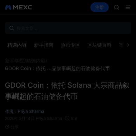
GOLD(X
买币
行情
现货
合约
注册
理财
AAOI
活动
SPCX
SKYAI
UNITRE
SPCX 
GOLD(X
AAOI
精选内容
新手指南
热币专区
区块链百科
市场洞
SKYAI
UNITRE
新手学院
/
精选内容
/
SPCX 
GDOR Coin：依托 ...品叙事崛起的石油储备代币
GDOR Coin：依托 Solana 大宗商品叙
事崛起的石油储备代币
作者：Priya Sharma
8
m
2026年5月14日
Priya Sharma
分享