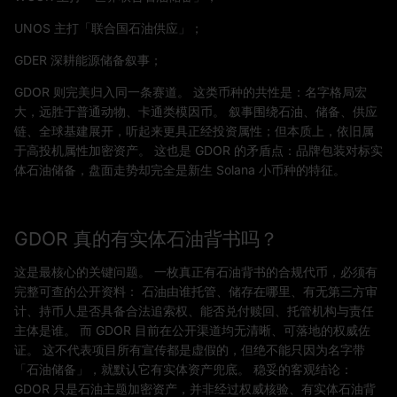
UNOS 主打「联合国石油供应」；
GDER 深耕能源储备叙事；
GDOR 则完美归入同一条赛道。 这类币种的共性是：名字格局宏
大，远胜于普通动物、卡通类模因币。 叙事围绕石油、储备、供应
链、全球基建展开，听起来更具正经投资属性；但本质上，依旧属
于高投机属性加密资产。 这也是 GDOR 的矛盾点：品牌包装对标实
体石油储备，盘面走势却完全是新生 Solana 小币种的特征。
GDOR 真的有实体石油背书吗？
这是最核心的关键问题。 一枚真正有石油背书的合规代币，必须有
完整可查的公开资料： 石油由谁托管、储存在哪里、有无第三方审
计、持币人是否具备合法追索权、能否兑付赎回、托管机构与责任
主体是谁。 而 GDOR 目前在公开渠道均无清晰、可落地的权威佐
证。 这不代表项目所有宣传都是虚假的，但绝不能只因为名字带
「石油储备」，就默认它有实体资产兜底。 稳妥的客观结论：
GDOR 只是石油主题加密资产，并非经过权威核验、有实体石油背