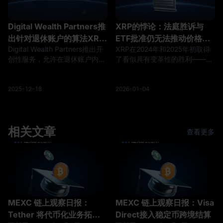
Digital Wealth Partners推
XRP的悖论：法庭胜诉与
出针对退休账户的算法XRP
ETF批准仍无法推动价格突
Digital Wealth Partners推出开
XRP在2024年和2025年初取得
交易，配备保险托管
破5美元
创性服务，允许在退休账户内算
了看似具有变革性的胜利——法
法交易XRP，配备Anchorage
院对SEC作出有利判决以及现货
Digital提供的保险托管。这一产
ETF获批——然而这个加密货币
品针对持有大量XRP的高净值个
的价格表现却令那些期待这些催
2025-12-18
2026-01-04
人，提供专用算法交易app自动
化剂能显著推高估值的投资者感
化策略，同时确保安全、合规存
到失望。随着2026年的展
储——潜在革新加密如何融入长
开,XRP在触及和维持心理上重要
期财务规划。
相关文章
的5美元水平时所面临的困境,揭
查看更多
示了加密货币投资中叙事与市场
现实之间差距的令人不安的真
相。
MEXC 链上观察日报：
MEXC 链上观察日报：Visa
Tether 将代币化业务拓展
Direct接入稳定币跨境结算