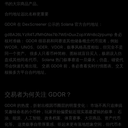
书的大宗商品产品。
合约地址远比名称更重要
GDOR 在 DexScreener 公示的 Solana 官方合约地址：
gdBA26LYzR4TJfMhGNe7ib7WEnDuxZopXWn8o2jrpump 务必
核对准确： GDOR 很容易和同赛道其他储备概念代币混淆，例如
WCOR、UNOS、GDER、VDOR，叙事风格高度相似，但完全不是
同一个资产。 很多人只看币种简称、图标就盲目买入，极易误入仿
盘或其他同名代币。 Solana 热门叙事赛道一旦爆火，仿盘、碰瓷代
币会快速扎堆出现。 交易 GDOR 前，务必查看实时行情图表、交叉
核验多方平台合约地址。
交易者为何关注 GDOR？
GDOR 的热度，折射出模因币圈层的明显变化： 市场不再只追捧搞
笑趣味命名的小币种，玩家开始偏爱贴近现实基建逻辑的叙事： 石
油、能源、人工智能、政务档案、体育赛事、大宗商品、资产代币
化等。 这类叙事自带厚重感、听起来更有落地想象空间，但代币本