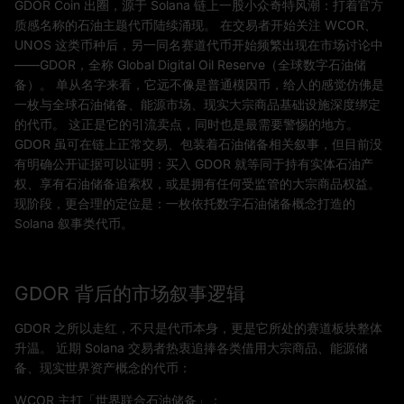
GDOR Coin 出圈，源于 Solana 链上一股小众奇特风潮：打着官方
质感名称的石油主题代币陆续涌现。 在交易者开始关注 WCOR、
UNOS 这类币种后，另一同名赛道代币开始频繁出现在市场讨论中
——GDOR，全称 Global Digital Oil Reserve（全球数字石油储
备）。 单从名字来看，它远不像是普通模因币，给人的感觉仿佛是
一枚与全球石油储备、能源市场、现实大宗商品基础设施深度绑定
的代币。 这正是它的引流卖点，同时也是最需要警惕的地方。
GDOR 虽可在链上正常交易、包装着石油储备相关叙事，但目前没
有明确公开证据可以证明：买入 GDOR 就等同于持有实体石油产
权、享有石油储备追索权，或是拥有任何受监管的大宗商品权益。
现阶段，更合理的定位是：一枚依托数字石油储备概念打造的
Solana 叙事类代币。
GDOR 背后的市场叙事逻辑
GDOR 之所以走红，不只是代币本身，更是它所处的赛道板块整体
升温。 近期 Solana 交易者热衷追捧各类借用大宗商品、能源储
备、现实世界资产概念的代币：
WCOR 主打「世界联合石油储备」；