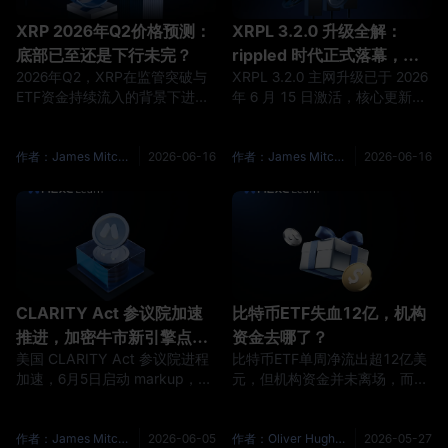
XRP 2026年Q2价格预测：
XRPL 3.2.0 升级全解：
底部已至还是下行未完？
rippled 时代正式落幕，你
2026年Q2，XRP在监管突破与
XRPL 3.2.0 主网升级已于 2026
需要做什么？
ETF资金持续流入的背景下进入
年 6 月 15 日激活，核心更新包
关键筑底阶段。本文汇聚渣打银
括软件更名（rippled 改为
行、Bitwise等机构最新预测，深
xrpld）与节点内存削减 30-
度拆解XRP能否在本季度触底回
40%。普通 XRP 持币者无需任
作者：James Mitchell
2026-06-16
作者：James Mitchell
2026-06-16
升。 概述 2026年第二季度，
何操作，节点运维方必须在激活
XRP正经历一场耐人寻味的背
日前完成升级。一文读懂本次升
离：基本面持续改善，价格却在
级全貌。 概述 2026 年 6 月 15
低位徘徊。 根据 MEXC 行情数
日，XRP Ledger 正式激活
据，截至2026年6月中旬，XRP
v3.2.0 主网升级。这是 2026 年
现货价格在1.14至1.33美元区间
内 XRPL 完成的第三次重大迭
震荡整理，较2025年初约3.40美
代，延
CLARITY Act 参议院加速
比特币ETF失血12亿，机构
元的峰值已累计
推进，加密牛市新引擎点火
资金去哪了？
美国 CLARITY Act 参议院进程
比特币ETF单周净流出超12亿美
了吗？
加速，6月5日启动 markup，
元，但机构资金并未离场，而是
Lummis 称或在7月4日前通过。
转向HYPE、SOL、XRP——
加密货币行业等待多年的核心市
HYPE在此期间创下历史新高。
场结构法案究竟意味着什么？
本文深度拆解这场加密市场资金
作者：James Mitchell
2026-06-05
作者：Oliver Hughes
2026-05-27