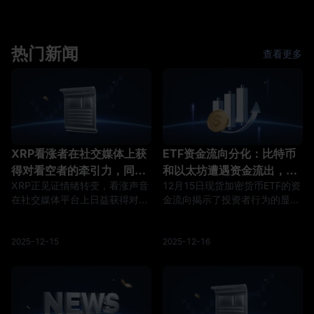
XRP、SOL 将如何受益？本文深
轮动背后的逻辑与机会。 概述
度解读。 概述 2026年6月，美
2026年5月第三周，加密货币市
国加密货币监管史上最关键的一
场出现了一个耐人寻味的背离信
步正在发生。《数字资产市场清
热门新闻
号：美国现货比特币ETF录得近
查看更多
晰法案》（CLARITY Act）于6
12.6亿美元的单周净流出，与此
月1日正式被列入参议院立法日
同时，Hyperliquid（HYPE）、
历，5月14日该法案已以15比9
Solana（SOL）和XRP相关基金
的两党多数票通
却逆势吸引了超过2
XRP看涨者在社交媒体上获
ETF资金流向分化：比特币
得对看空者的牵引力，同时
和以太坊遭遇资金流出，
XRP正见证情绪转变，看涨声音
12月15日现货加密货币ETF的资
ETF流入势头强劲
Solana和XRP吸引资金流入
在社交媒体平台上日益获得对看
金流向揭示了投资者行为的显著
空者的势头，与强劲的ETF流入
分化。比特币和以太坊现货ETF
势头一致。这一发展信号对
合计净流出超过5.82亿美元，而
Ripple相关加密货币的乐观日益
Solana和XRP现货ETF则逆势录
2025-12-15
2025-12-16
增长，可能为价格恢复铺平道
得正向流入。
路，受更广泛市场动态影响。