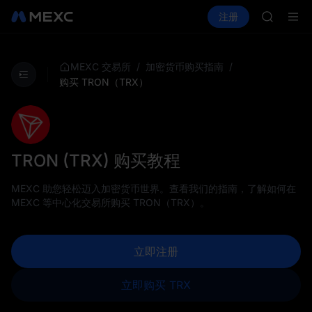
GOLD(X
买币
行情
现货
合约
注册
理财
AAOI
活动
SPCX
SKYAI
UNITRE
SPCX 
/
/
MEXC 交易所
加密货币购买指南
GOLD(X
购买 TRON（TRX）
AAOI
SKYAI
UNITRE
SPCX 
TRON (TRX) 购买教程
MEXC 助您轻松迈入加密货币世界。查看我们的指南，了解如何在
MEXC 等中心化交易所购买 TRON（TRX）。
立即注册
立即购买 TRX