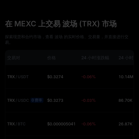
在 MEXC 上交易 波场 (TRX) 市场
探索现货和合约市场，查看 波场 的实时价格、交易量，并直接进行交
易。
交易对
价格
24 小时涨跌幅
24 小时
TRX
/
USDT
$0.3274
-0.06%
10.14M (
0 费率
TRX
/
USDC
$0.3273
-0.03%
86.70K (U
TRX
/
BTC
$0.000005041
-0.06%
26.87K (U