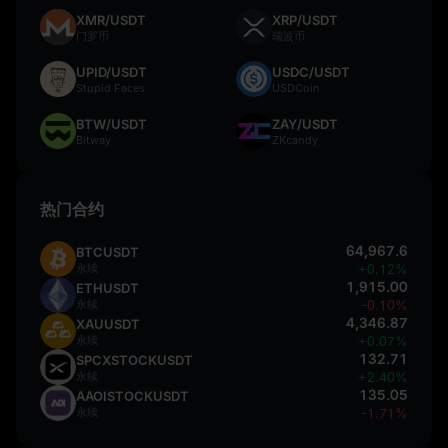
XMR/USDT
XRP/USDT
门罗币
瑞波币
UPID/USDT
USDC/USDT
Stupid Faces
USDCoin
BTW/USDT
ZAY/USDT
Bitway
ZKcandy
热门合约
64,967.6
BTCUSDT
永续
+0.12%
1,915.00
ETHUSDT
永续
-0.10%
4,346.87
XAUUSDT
永续
+0.07%
132.71
SPCXSTOCKUSDT
永续
+2.40%
135.05
AAOISTOCKUSDT
永续
-1.71%