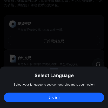
场交易，探索合约交易，还是享受独家奖励，MEXC 都提供了一系
列功能，助您提升加密货币投资体验。
现货交易
用超低手续费交易 2,800 多种 代币。
开始现货交易
合约交易
高达 500 倍 杠杆和深度流动性，助您灵活交易。
开始合约交易
Select Language
Select your language to see content relevant to your region
MEXC Launchpool
English
质押代币，赚取丰厚的空投奖励。
注册领最高 
10,000 USDT
 奖励
注册
47:59:49