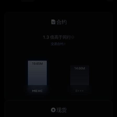
合约
1.3 倍高于同行
交易合约
19.67
M
14.68
M
B***
现货