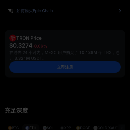
如何购买Epic Chain
TRON Price
$0.3274
-0.06%
在过去 24 小时内，MEXC 用户购买了
10.138M
个 TRX，总
计
3.321M
USDT。
立即注册
充足深度
BTC
ETH
SOL
XRP
DOGE
GOLD(XAUT)
S