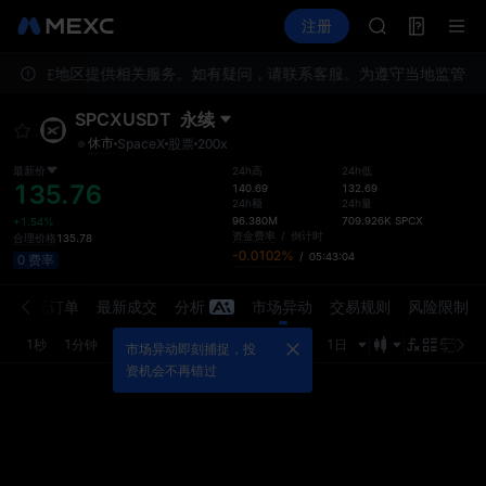
AAOI
合约交易
TradFi
注册
合约信息
SKYAI
活动
UNITREE 8.
在您所在地区提供相关服务。如有疑问，请联系客服。
为遵守当地监管要
SPCX 解禁不
GOLD(XAU)
SPCXUSDT
永续
AAOI
休市
SpaceX
股票
200x
SKYAI
UNITREE 8.
最新价
24h高
24h低
135.76
140.69
132.69
SPCX 解禁不
24h额
24h量
96.380M
709.926K
SPCX
+1.54%
资金费率
/
倒计时
合理价格
135.78
-0.0102%
/
05:43:04
0 费率
介
委托订单
最新成交
分析
市场异动
交易规则
风险限制
1秒
1分钟
5分钟
15分钟
1小时
4小时
1日
最新
市场异动即刻捕捉，投
资机会不再错过