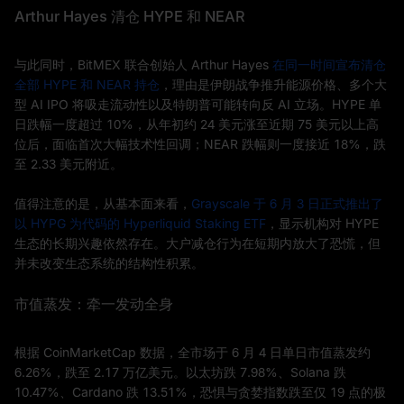
Arthur Hayes 清仓 HYPE 和 NEAR
与此同时，BitMEX 联合创始人 Arthur Hayes
在同一时间宣布清仓
全部 HYPE 和 NEAR 持仓
，理由是伊朗战争推升能源价格、多个大
型 AI IPO 将吸走流动性以及特朗普可能转向反 AI 立场。HYPE 单
日跌幅一度超过 10%，从年初约 24 美元涨至近期 75 美元以上高
位后，面临首次大幅技术性回调；NEAR 跌幅则一度接近 18%，跌
至 2.33 美元附近。
值得注意的是，从基本面来看，
Grayscale 于 6 月 3 日正式推出了
以 HYPG 为代码的 Hyperliquid Staking ETF
，显示机构对 HYPE
生态的长期兴趣依然存在。大户减仓行为在短期内放大了恐慌，但
并未改变生态系统的结构性积累。
市值蒸发：牵一发动全身
根据 CoinMarketCap 数据，全市场于 6 月 4 日单日市值蒸发约
6.26%，跌至 2.17 万亿美元。以太坊跌 7.98%、Solana 跌
10.47%、Cardano 跌 13.51%，恐惧与贪婪指数跌至仅 19 点的极