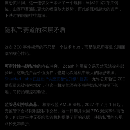
度恐慌区间。这一连锁反应印证了一个规律：当比特币跌穿关键
位，山寨币普遍以更大的幅度放大跌势，而此前涨幅越大的资产，
下跌时的回撤往往越深。
隐私币赛道的深层矛盾
这次 ZEC 事件揭示的不只是一个技术 bug，而是隐私币赛道长期面
临的核心悖论。
可审计性与隐私性的内在冲突。
Zcash 的屏蔽交易天然无法被外部
验证，这既是产品价值所在，也是此次危机中最大的隐患来源。
Shielded Labs 已提出 "供应完整性升级" 提案
，允许公开验证 ZEC
供应量未被秘密增发，但这一机制能否在不损害隐私性前提下落
地，尚待治理流程验证。
监管悬剑持续高悬。
根据欧盟 AMLR 法规，2027 年 7 月 1 日起，
受监管平台将限制隐私币交易。这一日期并未因 ZEC 漏洞事件而改
变，但此次事件无疑给监管机构提供了新的论据，使隐私币的合规
路径更加曲折。