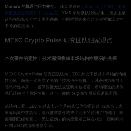
Monero 的机遇与压力并存。
ZEC 暴跌后，
Monero（XMR）凭借
市值反超重夺隐私币龙头位置
。XMR 采用默认隐私机制，历史上被
认为在隐私安全性上更为彻底，但同样面临来自监管收紧和流动性
下降的双重压力。
MEXC Crypto Pulse 研究团队独家观点
本次事件的定性：技术漏洞叠加市场结构性脆弱的共振
MEXC Crypto Pulse 研究团队认为，ZEC 此次下跌并非单纯的情绪
性恐慌，而是一次高度罕见的「技术信任危机」，其杀伤力来自于
隐私特性本身——当供应量无法被证明未被增发，市场理性的折价
就已经内含了最坏情形。这与一般的 bug 修复后反弹逻辑不同。
从结构上看，ZEC 在过去十八个月内从低位涨幅超过 1200%，大
量筹码集中在高位，漏洞披露事件构成了完美的获利了结借口。即
便漏洞已经修复，「无法证伪」的供应量疑云将在相当一段时间内
压制 ZEC 的溢价修复空间。