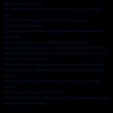
Vulnerability Discovery
An Opus 4.8 Audit Uncovered Zcash's Bug — ZEC Plunged
30%
Zcash Founder Reveals Details of a Serious Forgery
Vulnerability in Orchard
Zcash Fixes Critical Bug That Could Have Created Unlimited
Fake ZEC
Latest Zcash News — CoinMarketCap AI Updates
Zcash Vulnerability Revealed: Unlimited Counterfeit Minting
Bloodbath for Altcoins: SOL, ZEC, HYPE Price Down Over 10%
as Bitcoin Tests 2026 Lows
Hyperliquid Price Falls as Arthur Hayes Dumps HYPE, NEAR
Hyperliquid Price Pulls Back From ATH as Arthur Hayes Exits
HYPE
Monero Reclaims Top Spot Among Privacy Coins After ZEC
Crash
Top 5 Privacy Tokens in June 2026
Privacy Coins Surge in 2026: Why ZEC, XMR and DASH Are Up
Big Amid the US-Iran War