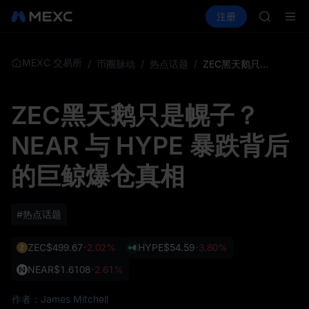
AAOI
买币
行情
现货
合约
注册
理财
SKYAI
活动
SPCX
UNITRE
SPCX 
GOLD(X
MEXC 交易所
/
币圈脉动
/
热点话题
/
ZEC黑天鹅只是幌子？NEAR 与 HYPE 暴跌背后的巨鲸爆仓真相
AAOI
SKYAI
ZEC黑天鹅只是幌子？
UNITRE
SPCX 
NEAR 与 HYPE 暴跌背后
的巨鲸爆仓真相
#热点话题
ZEC
$499.67
-2.02%
HYPE
$54.59
-3.80%
NEAR
$1.6108
-2.61%
作者：James Mitchell