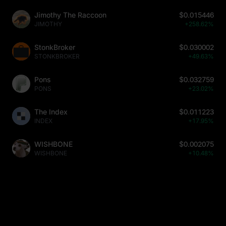
Jimothy The Raccoon
$0.015446
JIMOTHY
+258.62%
StonkBroker
$0.030002
STONKBROKER
+49.63%
Pons
$0.032759
PONS
+23.02%
The Index
$0.011223
INDEX
+17.95%
WISHBONE
$0.002075
WISHBONE
+10.48%