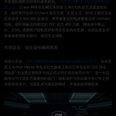
开发团队随即启动双轨修复机制。
2026 年 6 月 2 日协调世界时凌
晨 2 点
，Zcash 网络在主网区块高度 3,363,426 处完成紧急软分
叉，临时暂停全部 Orchard 相关交易；6 月 3 日，NU6.2 硬分叉在
区块高度 3,364,600 处激活，携带修复后的电路重新启用 Orchard
功能。彼时屏蔽池内锁定的 ZEC 超过 450 万枚，网络未中断运
行。ZODL 强调用户隐私保护和资金安全均未受损，但供应量是否
曾被秘密增发的疑问，依旧无法消除。
市场反应：信任溢价瞬间蒸发
消息公开后，
ZEC 价格在短短数小时内最大跌幅接近 31%
。知名投
资人 Arthur Hayes 率先在社交媒体上表示已清仓全部 ZEC 持仓，
理由是"无法通过密码学手段正式证明不存在铸币行为"。这一句话
精准击中了隐私币最脆弱的命门：隐私保护与供应量可审计性之间
天然存在张力。当隐私成为验证的障碍，市场选择用脚投票。