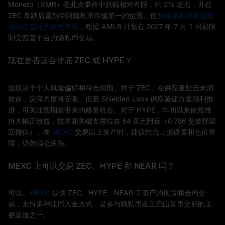
Monero（XMR）在此次事件中跌幅相对有限，约 2% 左右，并在
ZEC 暴跌后重新夺回隐私币市值第一的位置。但
整体隐私币赛道面
临的监管压力依然存在
，欧盟 AMLR 计划在 2027 年 7 月 1 日起限
制受监管平台的隐私币交易。
现在是否适合抄底 ZEC 或 HYPE？
这取决于个人风险偏好和持仓周期。对于 ZEC，在供应量疑云未消
散前，反弹力度将受限，但若 Shielded Labs 供应验证方案顺利推
进，可关注预期差带来的修复机会。对于 HYPE，年初以来依然维
持大幅正收益，技术面关键支撑位在 64 美元附近（0.786 斐波那契
回撤位）。在
MEXC
交易以上资产时，建议结合止损设置和仓位管
理，切勿满仓追跌。
MEXC 上可以交易 ZEC、HYPE 和 NEAR 吗？
可以。
MEXC
提供 ZEC、HYPE、NEAR 等资产的现货和合约交
易，支持多种法币入金方式，是参与隐私币及主流山寨币交易的主
要渠道之一。