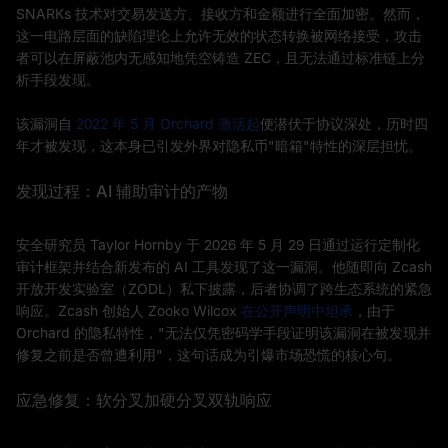
SNARKs 技术对交易发送方、接收方和金额进行全面加密。然而，
这一电路层面的缺陷理论上允许无效的状态转换被网络接受，攻击
者可以在屏蔽池内无感知地凭空铸造 ZEC，且无法通过标准链上分
析手段发现。
该漏洞自
2022 年 5 月 Orchard 激活起
便潜伏于协议深处，历时四
年才被发现，这本身已引发外界对隐私币"暗箱"特性的深层担忧。
发现过程：AI 辅助审计的产物
安全研究员 Taylor Hornby 于 2026 年 5 月 29 日通过运行定制化
审计框架并结合新发布的 AI 工具发现了这一漏洞。他随即向 Zcash
开放开发实验室（ZODL）私下披露，后者协调了跨生态系统的紧急
响应。Zcash 创始人 Zooko Wilcox
在公开声明中坦承
，由于
Orchard 的隐私特性，"无法仅凭密码学手段证明该漏洞在被发现并
修复之前是否曾遭利用"，这句话成为引爆市场恐慌的核心句。
应急修复：软分叉加硬分叉双轨响应