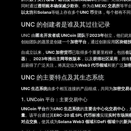
同时通过
透明账本确保减少欺诈
。作为在
MEXC 交易所
等平
以太坊
和
Solana
等链上存在多个
UNC 币
变体，每个都有不同
UNC 的创建者是谁及其过往记录
UNC 由
匿名开发者或 UNCoin 团队
于
2023年
创立，他们此
创始团队的愿景是创建一个
加密平台
，通过创新应用
区块链
自成立以来，
UNC 加密货币
已取得多个重要里程碑，包括
在
器
）、
2023年推出主网等效版本
，以及
获得社区采用
，拥有
后获得了广泛关注，将其定位为
Web3 代币领域
和更广泛
加
UNC 的主要特点及其生态系统
UNC 生态系统
由多个相互连接的产品组成，共同为
加密交易者
1. UNCoin 平台：主要交易中心
UNCoin 平台
作为
UNC 生态系统
的
主要去中心化交易中心
，
量
。该平台通过其
ERC-20 或 SPL 代币标准
实现
实时市场洞
对点交换
，使其成为
Solana Web3 领域
和
DeFi 领域
中的
新