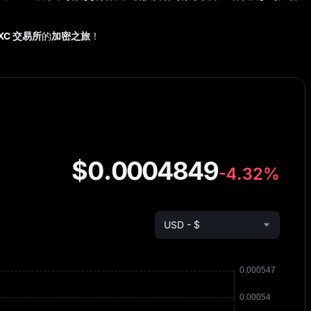
XC 交易所
的
加密之旅
！
$0.0004849
-4.32%
USD - $