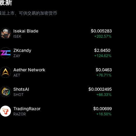
最新
最近上市、可供交易的加密货币
Isekai Blade
$0.005283
ISEK
+202.57%
ZKcandy
$2.6450
ZAY
+124.62%
Aether Network
$0.0463
AET
+76.71%
ShotsAI
$0.0002495
SHOT
+66.33%
TradingRazor
$0.00699
RAZOR
+16.50%