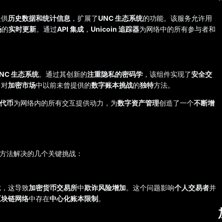
提供
历史数据和统计信息
，扩展了
UNC 生态系统
的功能。该服务允许用
场
的
实时更新
。通过
API 集成
，
Unicoin 追踪器
为网络中的所有参与者和
NC 生态系统
。通过其创新的
注重隐私的密码学
，该组件实现了
安全交
了对
加密市场
中以前未曾提供的
数字账本挑战
的
独特
方法。
代币
为网络内的所有交互提供动力，为
数字资产管理
创造了一个
不断增
新方法解决的几个关键挑战：
扰，这导致
加密货币交易所
中
欺诈风险增加
。这个问题影响
个人交易者
并
区块链网络
中存在
中心化账本限制
。