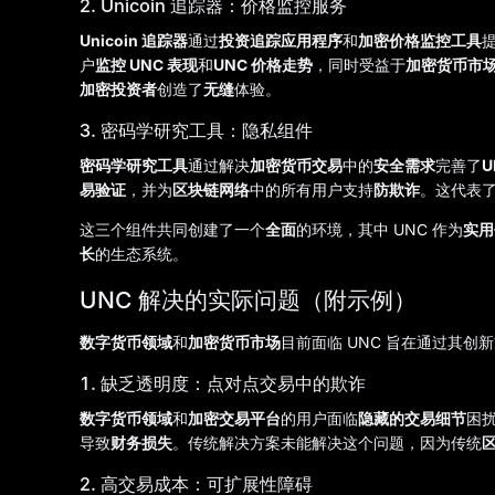
2. Unicoin 追踪器：价格监控服务
Unicoin 追踪器
通过
投资追踪应用程序
和
加密价格监控工具
户
监控 UNC 表现
和
UNC 价格走势
，同时受益于
加密货币市
加密投资者
创造了
无缝
体验。
3. 密码学研究工具：隐私组件
密码学研究工具
通过解决
加密货币交易
中的
安全需求
完善了
U
易验证
，并为
区块链网络
中的所有用户支持
防欺诈
。这代表
这三个组件共同创建了一个
全面
的环境，其中 UNC 作为
实用
长
的生态系统。
UNC 解决的实际问题（附示例）
数字货币领域
和
加密货币市场
目前面临 UNC 旨在通过其创
1. 缺乏透明度：点对点交易中的欺诈
数字货币领域
和
加密交易平台
的用户面临
隐藏的交易细节
困
导致
财务损失
。传统解决方案未能解决这个问题，因为传统
2. 高交易成本：可扩展性障碍