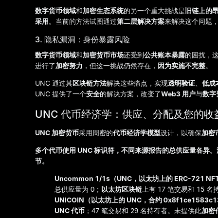
数字货币领域
和
加密生态系统
的另一个重大挑战是
旧链上的
采用
。当前的方法试图通过
第二层解决方案
来解决这个问题
3. 隐私漏洞：身份暴露风险
数字货币领域
和
加密货币市场
还受到
公共账本暴露
的困扰，
进行了
加密努力
，但这一挑战仍然存在，
因为实施不完整
。
UNC 通过其
区块链方法
解决这些痛点，实现
透明验证
、
低成本
UNC 提供了一个
安全
的解决方案，改变了
Web3 用户
与
数字
UNC 代币经济学：供应、分配及您的收
UNC 加密货币
采用周密的
代币经济学模型
设计，以确保
加密
多个代币使用 UNC 标识符，不同来源报告的总供应量各异。
节。
Uncommon 1/1s（UNC，以太坊上的 ERC-721 NFT，
总供应量为 0；
以太坊区块链
上有 17 笔交易和 15
UNICOIN（以太坊上的 UNC，合约 0x8f1ce1583c13
UNC 代币
；47 笔交易和 29 名持有者。未提供此
加密