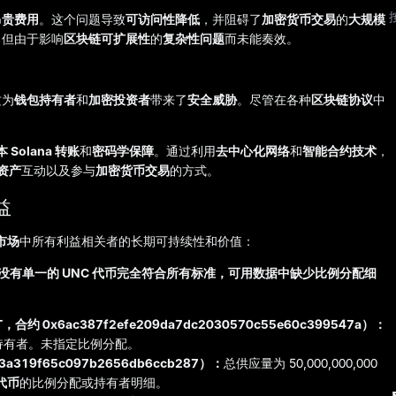
昂贵费用
。这个问题导致
可访问性降低
，并阻碍了
加密货币交易
的
大规模
，但由于影响
区块链可扩展性
的
复杂性问题
而未能奏效。
这为
钱包持有者
和
加密投资者
带来了
安全威胁
。尽管在各种
区块链协议
中
 Solana 转账
和
密码学保障
。通过利用
去中心化网络
和
智能合约技术
，
资产
互动以及参与
加密货币交易
的方式。
益
市场
中所有利益相关者的长期可持续性和价值：
没有单一的 UNC 代币完全符合所有标准，可用数据中缺少比例分配细
合约 0x6ac387f2efe209da7dc2030570c55e60c399547a）：
 名持有者。未指定比例分配。
a319f65c097b2656db6ccb287）：
总供应量为 50,000,000,000
代币
的比例分配或持有者明细。