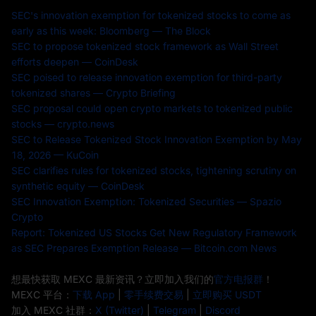
SEC's innovation exemption for tokenized stocks to come as
early as this week: Bloomberg — The Block
SEC to propose tokenized stock framework as Wall Street
efforts deepen — CoinDesk
SEC poised to release innovation exemption for third-party
tokenized shares — Crypto Briefing
SEC proposal could open crypto markets to tokenized public
stocks — crypto.news
SEC to Release Tokenized Stock Innovation Exemption by May
18, 2026 — KuCoin
SEC clarifies rules for tokenized stocks, tightening scrutiny on
synthetic equity — CoinDesk
SEC Innovation Exemption: Tokenized Securities — Spazio
Crypto
Report: Tokenized US Stocks Get New Regulatory Framework
as SEC Prepares Exemption Release — Bitcoin.com News
想最快获取 MEXC 最新资讯？立即加入我们的
官方电报群
！
MEXC 平台：
下载 App
|
零手续费交易
|
立即购买 USDT
加入 MEXC 社群：
X (Twitter)
|
Telegram
|
Discord