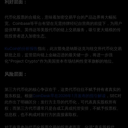
利好层面：
代币化股票的合规化，意味着加密交易平台的产品边界将大幅拓
宽。Coinbase等平台有望在无需持牌经纪自营商的前提下，为用户
提供苹果、英伟达等美股代币的链上交易服务，吸引更大规模的传
统投资者进入加密生态。
KuCoin的分析报告
指出，此次豁免是纳斯达克与纽交所代币化交易
获批之后，监管层向链上金融迈进的最关键一步，将进一步强
化"Project Crypto"作为美国资本市场结构性变革旗帜的地位。
风险层面：
第三方代币化的核心争议在于，这类代币往往不赋予持有者真实的
股东权益。根据
CoinDesk早在2026年1月发布的指引解读
，SEC对
此作出了明确区分：发行方主导的代币化，可代表真实股权所有
权；而第三方代币通常只是合成工具或托管安排，不赋予投票权、
信息权，也不构成对发行方的直接索取权。
对于有意参与代币化股票交易的投资者而言，分清"真实股权代