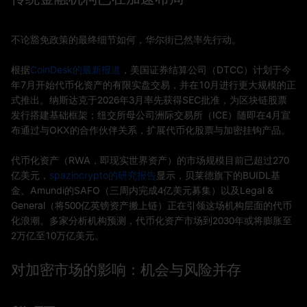
不论豁免政策的最终细节如何，华尔街已然率先行动。
根据
CoinDesk的最新报道
，美国证券结算公司（DTCC）计划于今
年7月开始代币化资产的有限实盘交易，并在10月进行更大规模的正
式推出。纳斯达克于2026年3月率先获得SEC批准，为区块链股票
发行搭建基础框架；纽交所母公司洲际交易所（ICE）随即在4月宣
布通过与OKX的合作伙伴关系，扩展代币化股票与加密挂钩产品。
代币化资产（RWA，即现实世界资产）的市场规模目前已超过270
亿美元，
spaziocrypto的研究报告
显示，贝莱德旗下的BUIDL基
金、Amundi的SAFO（三周内完成4亿美元募集）以及Legal &
General（将500亿英镑资产搬上链）正在引领这场机构层面的代币
化浪潮。多家分析机构预测，代币化资产市场到2030年或将膨胀至
2万亿至10万亿美元。
对加密市场的影响：机会与风险并存