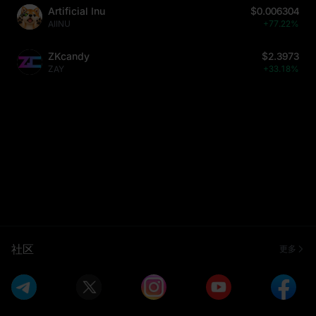
Artificial Inu
$0.006304
AIINU
+77.22%
ZKcandy
$2.3973
ZAY
+33.18%
社区
更多