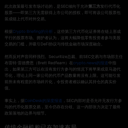
此次政策最引发市场讨论的，是SEC倾向于允许
第三方
发行代币化
股票——即第三方无需获得上市公司的授权，即可将该公司股票包
装成链上代币对外交易。
根据
Crypto Briefing的分析
，这些第三方代币化证券将在链上形成
平行的股票市场。拥护者认为，这将大幅降低零售投资者参与美股
交易的门槛，并吸引DeFi协议与传统金融市场深度融合。
然而反对声音同样强烈。Securitize总裁、前SEC交易与市场部主任
布雷特·雷德费恩（Brett Redfearn）在
crypto.news的报道
中指
出，如果第三方可以在没有发行方参与的情况下将苹果或亚马逊代
币化，理论上同一家公司的代币产品数量将没有上限。这可能引发
前所未有程度的市场碎片化，令投资者难以确认其持仓的真实价
值。
事实上，据
CoinDesk的深度报道
，SEC内部对是否允许无发行方参
与的代币化股票交易，至今仍存在分歧。这一内部张力决定了最终
政策落地的边界与细节。
传统金融机构已在加速布局