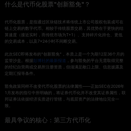
什么是代币化股票"创新豁免"？
代币化股票，是指通过区块链技术将传统上市公司股权包装成可在
链上交易的数字代币。相较于传统股票交易，其优势在于更快的结
算速度（接近实时，而传统市场为T+1）、支持碎片化持仓、更低
的交易成本，以及7×24小时不间断交易。
此次SEC即将发布的"创新豁免"，本质上是一个为期12至36个月的
监管沙盒。根据
彭博社的最新报道
，参与豁免的平台无需取得完整
的经纪自营商或交易所注册资质，但须满足敞口上限、信息披露及
定期汇报等条件。
豁免政策同样不改变代币化股票的法律属性——正如SEC在2026年
1月发布的指引中所明确的，将证券代币化并不改变其证券属性，联
邦证券法依据经济实质进行管辖，与底层资产的法律地位完全一
致。
最具争议的核心：第三方代币化