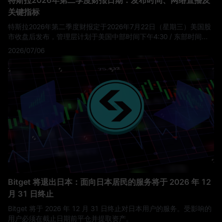
关键指标
特斯拉2026年第二季度财报定于2026年7月22日（星期三）美国股
市收盘后发布，管理层计划于美国中部时间下午4:30 / 东部时间下
午5:30主持实时Q&A网络直播。第二季度的更新和网络直播将通过
2026/07/06
特斯拉的投资者关系网站提供，并在电话会议后提供存档重播。
这
不仅仅是另一个普通的特斯拉财报日。特斯拉已经报告了超预期的
交付季度：在2026年第二季度，公司生产了451,758辆汽车，交付
了480,126辆汽车，并部署了13.5 GWh的储能产品。
对于交易员来
说，关键问题不再是特斯拉是否交付了更多汽车，这部分已经是已
知事实。真正的问题是，这些交付是否足够盈利，储能业务的增长
是否能支撑特斯拉更宏大的愿景，以及管理层能否证明其在人工智
能、自动驾驶和Robotaxi（无人驾驶出租车）领域的投资正从“叙
事”走向可衡量的业务进展。
Bitget 将退出日本：面向日本居民的服务将于 2026 年 12
月 31 日终止
Bitget 将于 2026 年 12 月 31 日终止对日本用户的服务。受影响的
用户必须在截止日期前平仓并提取资产。