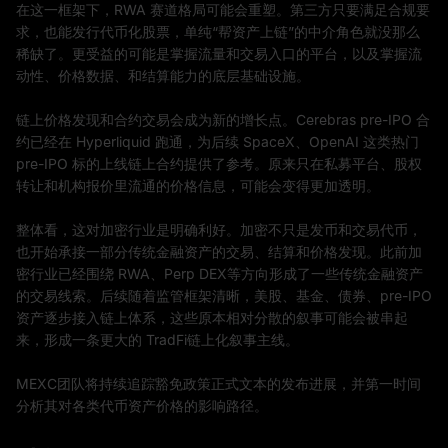
在这一框架下，RWA 赛道格局可能会重塑。第三方只要满足合规要
求，也能发行代币化股票，单纯“帮资产上链”的中介角色就没那么
稀缺了。更受益的可能是掌握流量和交易入口的平台，以及掌握流
动性、价格数据、和结算能力的底层基础设施。
链上价格发现和合约交易会成为新的增长点。Cerebras pre-IPO 合
约已经在 Hyperliquid 跑通，为后续 SpaceX、OpenAI 这类热门
pre-IPO 标的上线链上合约提供了参考。原来只在私募平台、股权
转让和机构报价里流通的价格信息，可能会变得更加透明。
整体看，这对加密行业是明确利好。加密不只是发币和交易代币，
也开始承接一部分传统金融资产的交易、结算和价格发现。此前加
密行业已经围绕 RWA、Perp DEX等方向形成了一些传统金融资产
的交易线索。后续随着监管框架清晰，美股、基金、债券、pre-IPO
资产逐步接入链上体系，这些原本相对分散的叙事可能会被串起
来，形成一条更大的 TradFi链上化叙事主线。
MEXC团队将持续追踪豁免政策正式文本的发布进展，并第一时间
分析其对各类代币资产价格的影响路径。