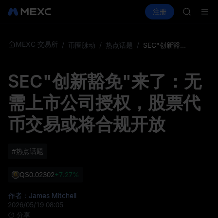
GOLD(X
买币
行情
现货
合约
注册
理财
AAOI
活动
SPCX
SKYAI
UNITRE
SPCX 
MEXC 交易所
/
币圈脉动
/
热点话题
/
SEC"创新豁免"来了：无需上市公司授权，股票代币交易或将合规开放
GOLD(X
AAOI
SEC"创新豁免"来了：无
SKYAI
UNITRE
需上市公司授权，股票代
SPCX 
币交易或将合规开放
#热点话题
Q
$0.02302
+7.27%
作者：James Mitchell
2026/05/19 08:05
分享