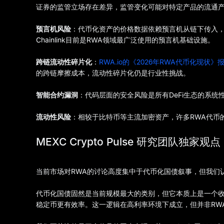
证券的监管立场存在差异，监管变化可能对特定产品的流通
预言机风险
：代币化资产的价格数据依赖预言机从链下传入
Chainlink目前是RWA领域最广泛使用的预言机基础设施。
跨链流动性碎片化
：
RWA.io的《2026年RWA代币化现状》
的跨链摩擦成本，流动性碎片化仍是行业性挑战。
智能合约漏洞
：代码层面的安全风险是所有DeFi生态的系
流动性风险
：相较于比特币等主流加密资产，许多RWA代币
MEXC Crypto Pulse 研究团队独家观点
当前市场对RWA的讨论高度集中于代币化国债叙事，但我们
代币化国债固然是当前规模最大的类别，但它本质上是一个收
稳定币更有效率。这一逻辑在高利率环境下成立，但并非RW