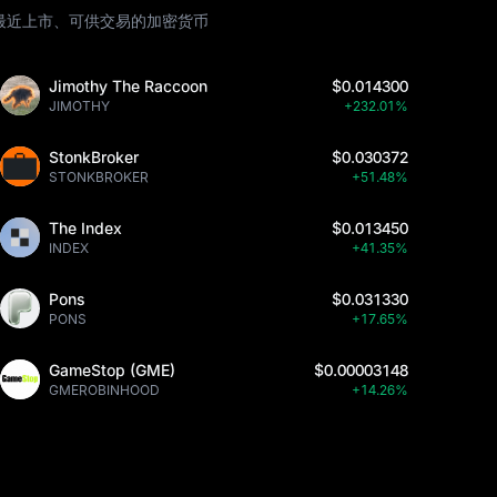
最近上市、可供交易的加密货币
Jimothy The Raccoon
$0.014300
JIMOTHY
+232.01%
StonkBroker
$0.030372
STONKBROKER
+51.48%
The Index
$0.013450
INDEX
+41.35%
Pons
$0.031330
PONS
+17.65%
GameStop (GME)
$0.00003148
GMEROBINHOOD
+14.26%