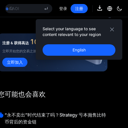
GOLD(XAU)
AAOI
登录
注册
SKYAI
UNITREE 8.10 科创板申购
SPCX 解禁不跌反涨
Select your language to see
GOLD(XAU)
content relevant to your region
AAOI
10,000
USDT
注册 & 获得高达
奖金
SKYAI
English
立即开始您的交易之旅！
UNITREE 8.10 科创板申购
SPCX 解禁不跌反涨
立即加入
您可能也会喜欢
“永不卖出”时代结束了吗？Strategy 亏本抛售比特
币背后的资金链