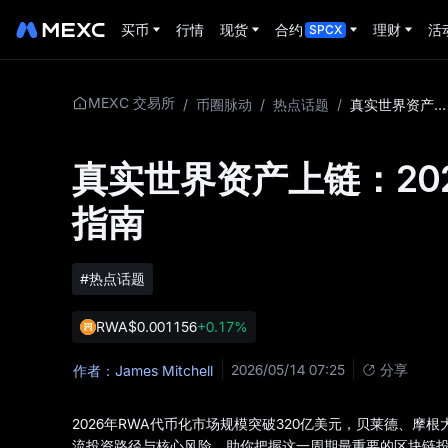
买币
行情
现货
合约
理财
活
SPCX
MEXC 交易所
/
币圈脉动
/
热点话题
/
真实世界资产上链：2026年RWA代币化投资完整指南
真实世界资产上链：20
指南
#热点话题
RWA
$0.001156
+0.17%
2026/05/14 07:25
分享
作者：James Mitchell
2026年RWA代币化市场规模突破320亿美元，贝莱德、
流投资路径与核心风险，助你把握这一周期最重要的区块链