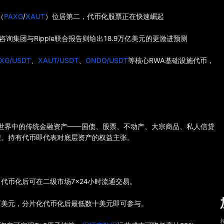
（
PAXG
/
XAUT
）位居第二，代币化股票正在快速崛起
咨询集团与Ripple联合报告则给出18.9万亿美元的更激进预测
XG/USDT
、
XAUT/USDT
、
ONDO/USDT
等核心RWA基础设施代币，
on）是指将现实世界中的传统金融资产——国债、股票、不动产、大宗商品、私人信贷
程。持有代币即代表对底层资产的权益主张。
代币化后可在二级市场7×24小时流通交易。
万美元，分片化代币化后最低数十美元即可参与。