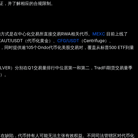
验证，并了解相应的合规限制。
方式是在中心化交易所直接交易RWA相关代币。
MEXC
目前上线了
T、XAUT/USDT（代币化黄金）、
CFG/USDT
（Centrifuge）、
产，同时提供逾105个Ondo代币化美股交易对，覆盖从标普500 ETF到量
LVER）分别在Q1交易量排行中位居第一和第二，TradFi期货交易量季
%）。
存在缺陷，代币持有人可能无法主张有效权益。不同司法管辖区对代币化