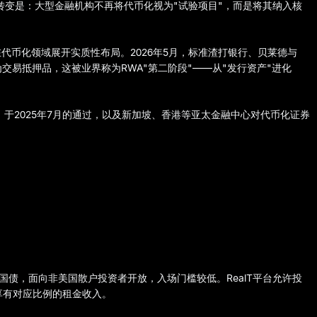
性转变是：大型金融机构不再将代币化视为"试验项目"，而是将其纳入核
代币化领域展开实质性布局。2026年5月，标准渣打银行、贝莱德与
为交易抵押品，这被业界称为RWA"第二阶段"——从"发行资产"进化
案》于2025年7月的通过，以及新加坡、香港等亚太金融中心对代币化证券
层为美国国债，面向非美国散户投资者开放，入场门槛较低。RealT平台允许投
享有对应比例的租金收入。