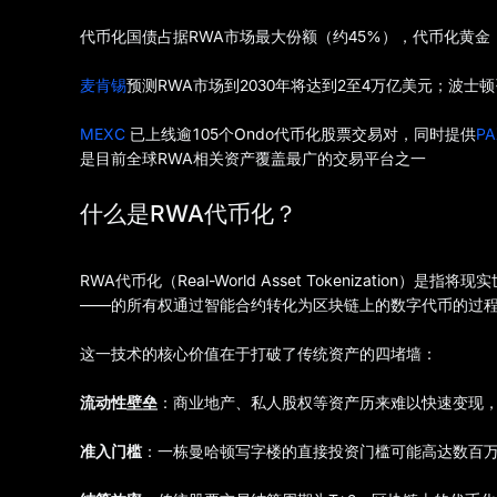
代币化国债占据RWA市场最大份额（约45%），代币化黄金
麦肯锡
预测RWA市场到2030年将达到2至4万亿美元；波士顿
MEXC
已上线逾105个Ondo代币化股票交易对，同时提供
PA
是目前全球RWA相关资产覆盖最广的交易平台之一
什么是RWA代币化？
RWA代币化（Real-World Asset Tokenizati
——的所有权通过智能合约转化为区块链上的数字代币的过
这一技术的核心价值在于打破了传统资产的四堵墙：
流动性壁垒
：商业地产、私人股权等资产历来难以快速变现，
准入门槛
：一栋曼哈顿写字楼的直接投资门槛可能高达数百