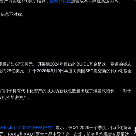
资产可实现T+0原子结算，
据研究数据
运营成本可降低高达30%。
的信息不对称。
模超过87亿美元。贝莱德2024年推出的BUIDL基金是这一赛道的标志
至约25亿美元，并于2026年5月9日再度向美国SEC提交新的代币化基金
初，专门用于持有代币化资产的以太坊新钱包数量出现了爆发式增长——对于
投机性加密资产。
inGecko《2026年RWA报告》
显示，仅Q1 2026一个季度，代币化黄金
美元。PAXG和XAUT两大产品主导了这一市场，前者月均现货交易量达