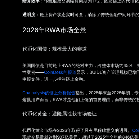
结算效率
：传统股票交易结算周期为T+2，区块链上的代币化
透明度
：链上资产状态实时可查，消除了传统金融中间环节
2026年RWA市场全景
代币化国债：规模最大的赛道
美国国债是目前链上RWA的绝对主力，占整体市场约45%，规
性案例——
CoinDesk的报道
显示，BUIDL资产管理规模已增
申报文件，进一步押注链上金融。
Chainalysis的链上分析报告
指出，2025年末至2026年
这批用户而言，RWA才是他们上链的首要理由，而非传统的
代币化黄金：避险属性获市场验证
代币化黄金市场在2026年取得了具有里程碑意义的进展。
Co
现货交易量就达到907亿美元，超过了2025年全年的846亿