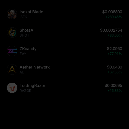
Isekai Blade
$0.006800
ISEK
+289.46%
ShotsAI
$0.0002754
SHOT
+83.60%
ZKcandy
$2.0950
ZAY
+77.91%
Aether Network
$0.0439
AET
+67.55%
TradingRazor
$0.00695
RAZOR
+15.83%