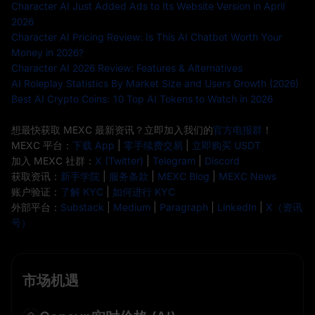
Character AI Just Added Ads to Its Website Version in April
2026
Character AI Pricing Review: Is This AI Chatbot Worth Your
Money in 2026?
Character AI 2026 Review: Features & Alternatives
AI Roleplay Statistics By Market Size and Users Growth (2026)
Best AI Crypto Coins: 10 Top AI Tokens to Watch in 2026
想最快获取 MEXC 最新资讯？立即加入我们的
官方电报群
！
MEXC 平台：
下载 App
|
零手续费交易
|
立即购买 USDT
加入 MEXC 社群：
X (Twitter)
|
Telegram
|
Discord
获取资讯：
新手学院
|
服务条款
|
MEXC Blog
|
MEXC News
账户验证：
了解 KYC
|
如何进行 KYC
外部平台：
Substack
|
Medium
|
Paragraph
|
LinkedIn
|
X（资讯
号）
市场机遇