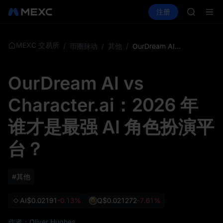
AAOI
买币
行情
现货
合约
注册
理财
SKYAI
活动
SPCX
UNITRE
SPCX 
GOLD(X
MEXC 交易所
/
币圈脉动
/
其他
/
OurDream AI vs Character.ai：2026 年谁才是最强 AI 角色扮演平台？
AAOI
SKYAI
OurDream AI vs
UNITRE
SPCX 
Character.ai：2026 年
谁才是最强 AI 角色扮演平
台？
#其他
AI
$0.02191
-0.13%
Q
$0.021272
-7.61%
作者：Oliver Hughes