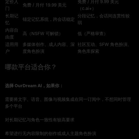
定价入
免费 / 月付 9.99 美元
免费 / 月付 19.99 美元
门
（c.ai+）
长期记
分段记忆，会话间连贯性较
锚定记忆系统，跨会话稳定
忆
弱
内容自
高（NSFW 可解锁）
低（严格审查）
由度
适用用
多媒体创作、成人内容、深
社区互动、SFW 角色扮演、
户
度角色扮演
角色库探索
哪款平台适合你？
选择 OurDream AI，如果你：
需要将文字、语音、图像与视频集成在同一订阅中，不想同时管理
多个平台
对长期记忆与角色一致性有较高要求
希望进行无内容限制的创作或成人主题角色扮演