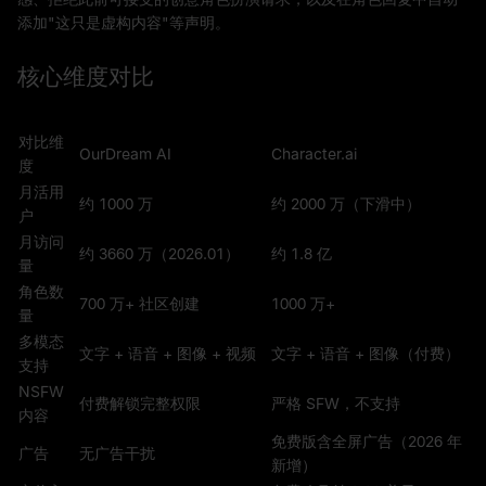
添加"这只是虚构内容"等声明。
核心维度对比
对比维
OurDream AI
Character.ai
度
月活用
约 1000 万
约 2000 万（下滑中）
户
月访问
约 3660 万（2026.01）
约 1.8 亿
量
角色数
700 万+ 社区创建
1000 万+
量
多模态
文字 + 语音 + 图像 + 视频
文字 + 语音 + 图像（付费）
支持
NSFW
付费解锁完整权限
严格 SFW，不支持
内容
免费版含全屏广告（2026 年
广告
无广告干扰
新增）