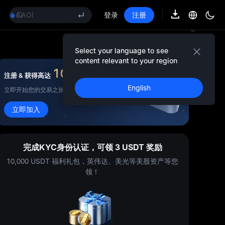
GOLD(XAU)
AAOI
登录
注册
SKYAI
UNITREE 8.10 科创板申购
SPCX 解禁不跌反涨
Select your language to see
GOLD(XAU)
content relevant to your region
AAOI
10,000
USDT
注册 & 获得高达
奖金
SKYAI
English
立即开始您的交易之旅！
UNITREE 8.10 科创板申购
SPCX 解禁不跌反涨
立即加入
完成KYC身份认证，可领 3 USDT 奖励
10,000 USDT 福利礼包，英伟达、美光等美股资产等您
领！