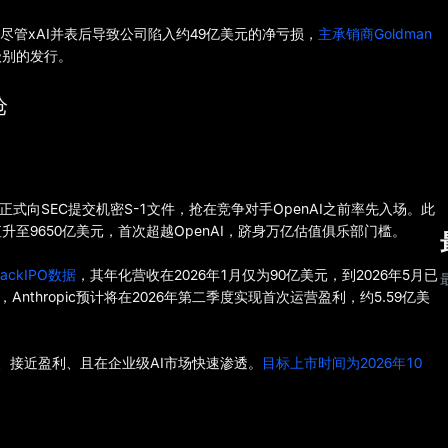
%。尽管xAI并表后导致公司陷入约49亿美元的净亏损，
主承销商Goldman
级别的发行。
枪
6月1日正式向SEC提交机密S-1文件，抢在竞争对手OpenAI之前率先入场。此
估值升至9650亿美元，首次超越OpenAI，跻身万亿估值俱乐部门槛。
tackIPO数据
，其年化营收在2026年1月仅为90亿美元，到2026年5月已
thropic预计将在2026年第二季度实现首次运营盈利，约5.59亿美
增速、接近盈利、且在企业级AI市场快速渗透。
目标上市时间为2026年10