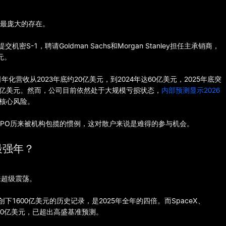
体量最庞大的存在。
提交机密S-1，聘请Goldman Sachs和Morgan Stanley担任主承销商，
元。
年化营收从2023年底约20亿美元，到2024年达60亿美元，2025年底突
00亿美元。然而，公司目前依然处于大规模亏损状态，
内部预测显示2026
核心风险。
大IPO历来被机构包揽的惯例，这对散户来说是难得的参与机会。
最强年？
来超级震荡。
创下1600亿美元的历史记录，是2025年全年的四倍。而SpaceX、
2000亿美元，已超出高盛基准预测。