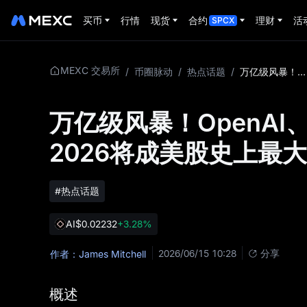
买币
行情
现货
合约
理财
活
SPCX
MEXC 交易所
/
币圈脉动
/
热点话题
/
万亿级风暴！OpenAI、Anthropic扎堆秘密IPO，2026将成美股史上最大上市年？
万亿级风暴！OpenAI、A
2026将成美股史上最
#热点话题
AI
$0.02232
+3.28%
2026/06/15 10:28
分享
作者：James Mitchell
概述