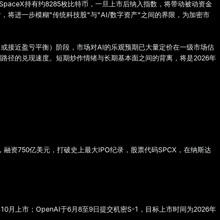
paceX持有约8285枚比特币，一旦上市后纳入指数，将带动被动资金
将进一步模糊"传统科技股"与"AI/数字资产"之间的界限，为加密市
或接近盈亏平衡）阶段，市场对AI的乐观预期已大量定价在一级市场估
路径的兑现速度。短期炒作情绪与长期基本面之间的背离，将是2026年
发行，融资750亿美元，打破史上最大IPO纪录，股票代码SPCX，在纳斯达
6年10月上市；OpenAI于6月8至9日提交机密S-1，目标上市时间为2026年