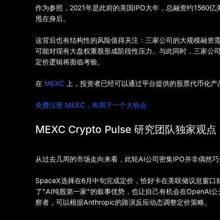
作为参照，2021年是此前的美国IPO大年，总融资约1560亿
甩在身后。
这背后也有结构性的风险值得关注：三家公司的大规模融资需要从市
可能对现有大盘权重股形成阶段性压力。与此同时，三家公
定价逻辑将面临考验。
在
MEXC
上，投资者已经可以通过平台提供的股票代币化产品
免费注册 MEXC，布局下一个大机会
MEXC Crypto Pulse 研究团队独家观点
从过去几周的市场走向来看，此轮AI公司密集IPO并非偶然
SpaceX选择在6月中旬完成定价，恰好卡在美联储议息窗口前，规
了"AI纯股第一家"的叙事优势，也让自己有机会在OpenAI
察者，可以根据Anthropic的路演反应动态调整定价策略。