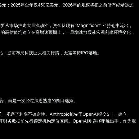
美元；2025年全年仅450亿美元。2026年的规模将把之前所有纪录远远
场抽走大量流动性，资金从现有"Magnificent 7"持仓中流出，
司的高估值均建立在高增速预期上，一旦增速放缓或宏观利率环境变化，
，提前布局科技巨头相关行情，无需等待IPO落地。
巧合，而是一次经过深思熟虑的窗口选择。
避了利率不确定性。Anthropic抢先于OpenAI提交S-1，建立
公开财务数据前先行锁定机构定价区间。OpenAI则选择稍晚出手，作为观