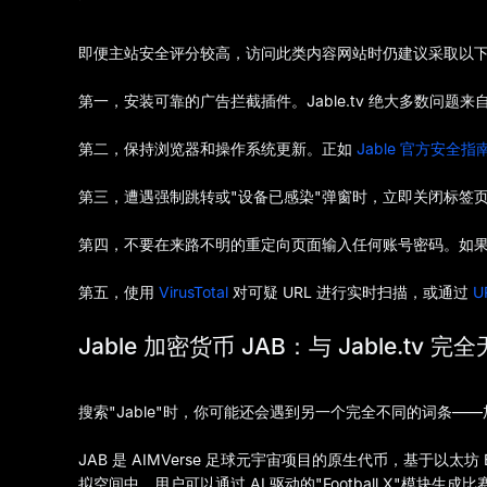
即便主站安全评分较高，访问此类内容网站时仍建议采取以
第一，安装可靠的广告拦截插件。Jable.tv 绝大多数问
第二，保持浏览器和操作系统更新。正如
Jable 官方安全指
第三，遭遇强制跳转或"设备已感染"弹窗时，立即关闭标签
第四，不要在来路不明的重定向页面输入任何账号密码。如
第五，使用
VirusTotal
对可疑 URL 进行实时扫描，或通过
U
Jable 加密货币 JAB：与 Jable.tv 完
搜索"Jable"时，你可能还会遇到另一个完全不同的词条——加
JAB 是 AIMVerse 足球元宇宙项目的原生代币，基于以太坊
拟空间中，用户可以通过 AI 驱动的"Football X"模块