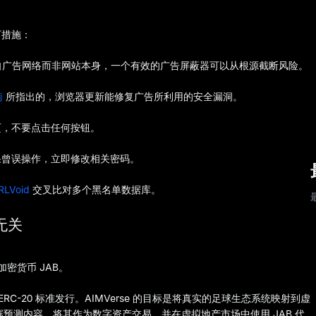
下措施：
题来自广告网络而非网站本身，一个有效的广告屏蔽器可以从根源截断风险。
南
所指出的，浏览器更新能修复广告所利用的安全漏洞。
页，不要点击任何按钮。
果曾误操作，立即修改相关密码。
RLVoid
交叉比对多个黑名单数据库。
全无关
密货币 JAB。
 ERC-20 标准发行。AIMVerse 的目标是将真实的足球生态系统映射到虚
生成比赛预测内容，将其作为数字资产交易，并在虚拟地产市场中使用 JAB 代