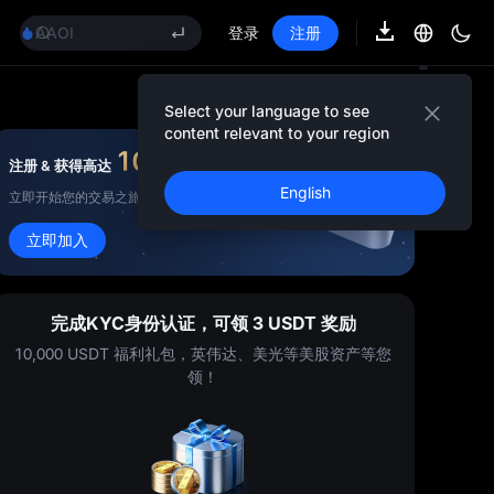
GOLD(XAU)
AAOI
登录
注册
SKYAI
UNITREE 8.10 科创板申购
SPCX 解禁不跌反涨
Select your language to see
GOLD(XAU)
content relevant to your region
AAOI
10,000
USDT
注册 & 获得高达
奖金
SKYAI
English
立即开始您的交易之旅！
UNITREE 8.10 科创板申购
SPCX 解禁不跌反涨
立即加入
完成KYC身份认证，可领 3 USDT 奖励
10,000 USDT 福利礼包，英伟达、美光等美股资产等您
领！