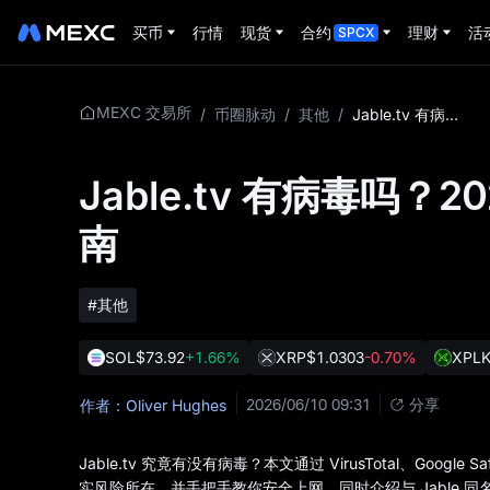
买币
行情
现货
合约
理财
活
SPCX
MEXC 交易所
/
币圈脉动
/
其他
/
Jable.tv 有病毒吗？2026年最新安全评测与防护指南
Jable.tv 有病毒吗
南
#其他
SOL
$73.92
+1.66%
XRP
$1.0303
-0.70%
XPL
2026/06/10 09:31
分享
作者：Oliver Hughes
Jable.tv 究竟有没有病毒？本文通过 VirusTotal、Google
实风险所在，并手把手教你安全上网。同时介绍与 Jable 同