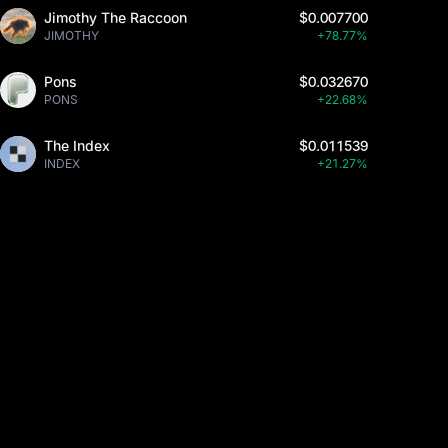
Jimothy The Raccoon
$0.007700
JIMOTHY
+78.77%
Pons
$0.032670
PONS
+22.68%
The Index
$0.011539
INDEX
+21.27%