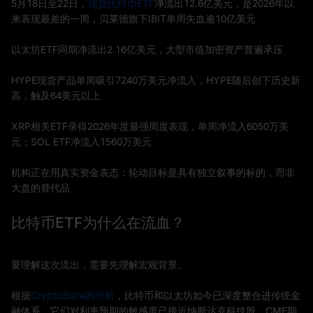
5月18日至22日，
现货比特币ETF
净流出12.6亿美元，是2026年以
来表现最差的一周，贝莱德旗下IBIT单周失血逾10亿美元
以太坊ETF同期净流出2.16亿美元，大型市值加密资产普遍承压
HYPE现货产品单周吸引7240万美元净流入，HYPE随后创下历史新
高，触及64美元以上
XRP相关ETF录得2026年度最强周度表现，单周净流入6050万美
元；SOL ETF净流入1560万美元
机构正在用真实资金表态：轮动目标是具有独立叙事的标的，而非
大盘的替代品
比特币ETF为什么在流血？
要理解这次流出，需要先理解宏观背景。
根据
CryptoSlate的分析
，比特币和以太坊如今已深度整合进传统金
融体系，它们对利率预期的敏感度已接近纳斯达克科技股。CME期