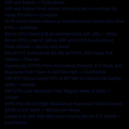
XRP and Solana — CryptoSlate
XRP and Solana funds attract inflows as bitcoin outflows hit
nearly $1 billion — CoinDesk
HYPE funds attract millions as investors dump bitcoin and ether
ETFs — CoinDesk
Bitcoin ETFs Bleed $1B as Goldman Exits XRP, SOL — Bitbo
Bitcoin ETFs Lose $1.26B as XRP and HYPE Funds Attract
Fresh Inflows — Bitcoin.com News
Bitcoin ETF Outflows Hit $2.26B as HYPE, XRP Funds Pull
Inflows — Phemex
Hyperliquid (HYPE) Price: Institutional Demand, ETF Race, and
Buybacks Push Token to All-Time High — CoinCentral
XRP ETF Inflows Surge 70% to $67.6M as Institutional Capital
Shifts — ainvest
XRP ETFs Just Recorded Their Biggest Week of 2026 —
ainvest
HYPE Hits Record High Valuation as Hyperliquid Whale Dumps
$27M to Exit Short — Bitcoin.com News
Solana And XRP Gain Momentum During Bitcoin ETF Selloff —
CoinTribune