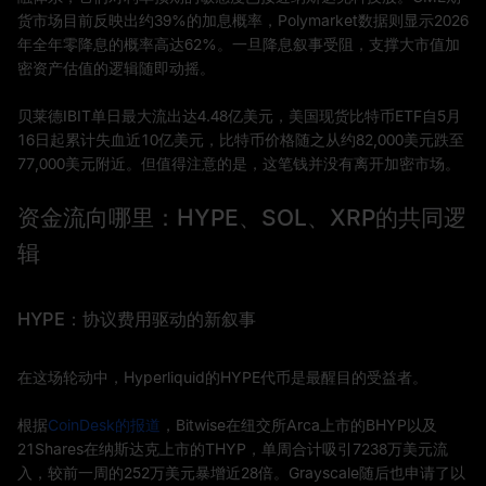
货市场目前反映出约39%的加息概率，Polymarket数据则显示2026
年全年零降息的概率高达62%。一旦降息叙事受阻，支撑大市值加
密资产估值的逻辑随即动摇。
贝莱德IBIT单日最大流出达4.48亿美元，美国现货比特币ETF自5月
16日起累计失血近10亿美元，比特币价格随之从约82,000美元跌至
77,000美元附近。但值得注意的是，这笔钱并没有离开加密市场。
资金流向哪里：HYPE、SOL、XRP的共同逻
辑
HYPE：协议费用驱动的新叙事
在这场轮动中，Hyperliquid的HYPE代币是最醒目的受益者。
根据
CoinDesk的报道
，Bitwise在纽交所Arca上市的BHYP以及
21Shares在纳斯达克上市的THYP，单周合计吸引7238万美元流
入，较前一周的252万美元暴增近28倍。Grayscale随后也申请了以