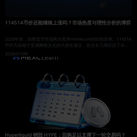
114514币价还能继续上涨吗？市场热度与理性分析的博弈
2026年初，加密货币市场再次迎来memecoin的狂热浪潮。114514
币作为深植于亚洲网络文化的代表性项目，在过去几周经历了令人
瞩目的价格波动。从1月初的低点至今，该代币价格已经上涨超过
2026/01/06
300%，交易量激增，社交媒体讨论度持续攀升。这让许多投资者不
禁发问：114514币的上涨势头还能持续多久？现在入场是否为时已
晚？
Hyperliquid 销毁 HYPE：回购足以支撑下一轮交易吗？