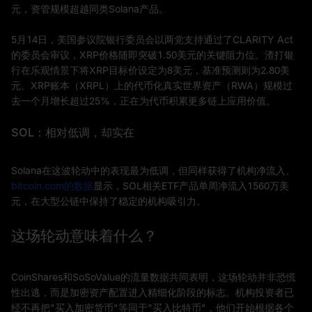
元，资管规模超越同类Solana产品。
5月14日，美国参议院银行委员会以两党支持通过了CLARITY Act
的委员会审议，XRP价格随即突破1.50美元的关键阻力位。渣打银
行在乐观情景下将XRP目标价设定为8美元，基准预测则为2.80美
元。XRP账本（XRPL）上的代币化真实世界资产（RWA）规模过
去一个月增长超过25%，正在为代币积累更多链上应用价值。
SOL：相对低调，却实在
Solana在这波轮动中的表现最为低调，但同样获得了机构净流入。
bitcoin.com的数据
显示，SOL相关ETF产品单周净流入1560万美
元，在大型公链中保持了稳定的机构吸引力。
这场轮动意味着什么？
CoinShares和SoSoValue的流量数据共同表明，这场轮动并非恐慌
性出逃，而是加密资产配置进入精细化阶段的标志。机构投资者已
经不再把"买入加密货币"等同于"买入比特币"，他们开始根据各个