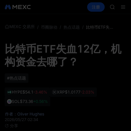
AAOI
买币
行情
现货
合约
注册
理财
SKYAI
活动
SPCX
UNITRE
SPCX 
GOLD(X
MEXC 交易所
/
币圈脉动
/
热点话题
/
比特币ETF失血12亿，机构资金去哪了？
AAOI
SKYAI
比特币ETF失血12亿，机
UNITRE
SPCX 
构资金去哪了？
#热点话题
HYPE
$54.1
-3.46%
XRP
$1.0177
-2.03%
SOL
$73.36
+0.56%
作者：Oliver Hughes
2026/05/27 02:34
分享