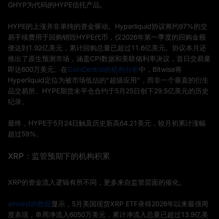
GHYP为代码的HYPE信托产品。
HYPE的上涨并非单纯的资金驱动。Hyperliquid协议将约97%的交
易手续费用于回购销毁HYPE代币，仅2026年第一季度的回购金额
便达到1.92亿美元，累计回购总量已超过11.6亿美元。协议本月还
推出了原生预测市场，涵盖CPI数据和美联储利率决议，首日交易量
即达600万美元。在
CoinCentral的机构分析
中，Bitwise将
Hyperliquid定位为被市场低估的"超级应用"，而非一个垂直的衍生
品交易所。HYPE期货未平仓合约于5月25日创下29.5亿美元的历史
纪录。
最终，HYPE于5月24日触及历史新高64.21美元，较月初累计涨幅
超过59%。
XRP：监管预期下的机构积累
XRP的资金流入逻辑有所不同，更多来自监管层面的催化。
ainvest的数据
显示，5月美国现货XRP ETF录得2026年以来最强周
度表现，单周净流入6050万美元，累计净流入总量已超过13.9亿美