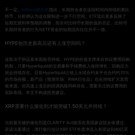
不一定。
bitbo.io的分析
指出，长期持仓者在这段时间内持续积累比
特币，分析师认为这在限制进一步下行空间。ETF流出更多反映了
短期宏观利率预期的调整，而非对比特币长期价值的否定。比特币
长期持有者的行为与ETF资金的短期流向往往并不一致。
HYPE创历史新高后还有上涨空间吗？
这取决于协议基本面能否持续。HYPE的价值支撑来自协议费用回购
机制，只要Hyperliquid的交易量和手续费收入保持增长，回购压力
就会持续存在。目前Hyperliquid占链上永续合约未平仓合约约70%
的市场份额，新产品（预测市场、RWA衍生品）也在持续扩大其营
收来源。但高速上涨后的回调风险同样存在，需要关注协议费用的
实际表现。本文不构成投资建议。
XRP需要什么催化剂才能突破1.50美元并持续？
当前最关键的催化剂是CLARITY Act能否在美国参议院全体通过。
若该法案通过，渣打银行估计XRP ETF年度净流入有望达到40亿至