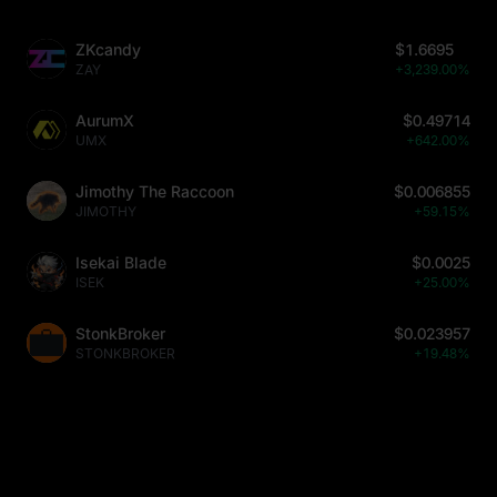
ZKcandy
$1.6695
ZAY
+3,239.00%
AurumX
$0.49714
UMX
+642.00%
Jimothy The Raccoon
$0.006855
JIMOTHY
+59.15%
Isekai Blade
$0.0025
ISEK
+25.00%
StonkBroker
$0.023957
STONKBROKER
+19.48%