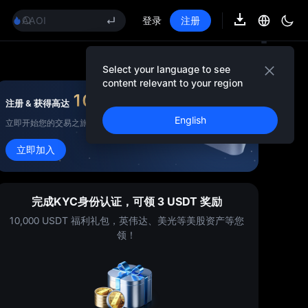
GOLD(XAU)
AAOI
登录
注册
SKYAI
UNITREE 8.10 科创板申购
SPCX 解禁不跌反涨
Select your language to see
GOLD(XAU)
content relevant to your region
AAOI
10,000
USDT
注册 & 获得高达
奖金
SKYAI
English
立即开始您的交易之旅！
UNITREE 8.10 科创板申购
SPCX 解禁不跌反涨
立即加入
完成KYC身份认证，可领 3 USDT 奖励
10,000 USDT 福利礼包，英伟达、美光等美股资产等您
领！