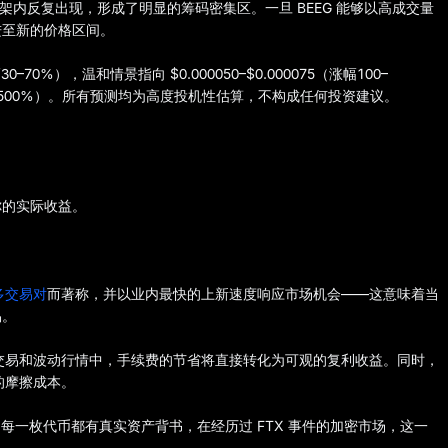
内反复出现，形成了明显的筹码密集区。一旦 BEEG 能够以高成交量
进至新的价格区间。
30–70%），温和情景指向 $0.000050–$0.000075（涨幅100–
涨幅300–500%）。所有预测均为高度投机性估算，不构成任何投资建议。
你的实际收益。
多交易对
而著称，并以业内最快的上新速度响应市场机会——这意味着当
易。
交易和波动行情中，手续费的节省将直接转化为可观的复利收益。同时，
的摩擦成本。
的每一枚代币都有真实资产背书，在经历过 FTX 事件的加密市场，这一