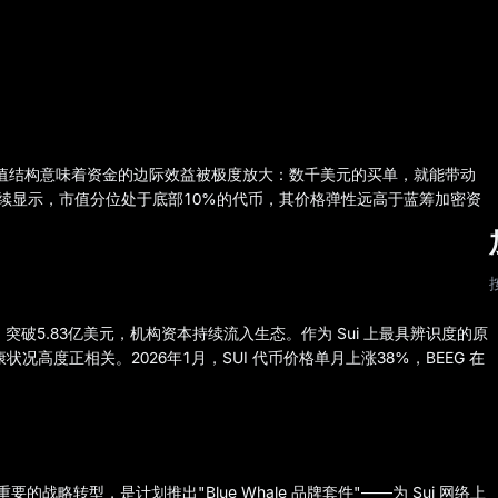
极度微型的市值结构意味着资金的边际效益被极度放大：数千美元的买单，就能带动
续显示，市值分位处于底部10%的代币，其价格弹性远高于蓝筹加密资
张，突破5.83亿美元，机构资本持续流入生态。作为 Sui 上最具辨识度的原
健康状况高度正相关。2026年1月，SUI 代币价格单月上涨38%，BEEG 在
要的战略转型，是计划推出"Blue Whale 品牌套件"——为 Sui 网络上