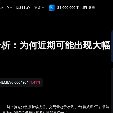
动中心
福利中心
更多
$1,000,000 TradFi 盛典
动性分析：为何近期可能出现大幅
MEME
$0.0004964
-1.41%
压缩临界点——链上持仓分散度持续改善、交易量趋于收敛，"弹簧效应"正在悄然
以及为何 MEXC 是捕捉这波行情的最佳平台。