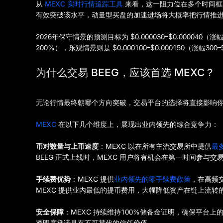
从
MEXC 实时行情追踪工具
来看，这一阻力位在多个时间框架
有效突破该水平，动量型买盘的加速进场将大概率把行情推
2026年保守情景的预测目标为 $0.000030–$0.000040（涨幅
200%），乐观情景则是 $0.000100–$0.000150（
为什么交易 BEEG，应该首选 MEXC？
无论行情最终朝哪个方向突破，交易平台的选择将直接影响
MEXC
在以下几个维度上，展现出业内领先的综合竞争力：
币对数量与上币速度
：MEXC 以在所有主流交易所中提供
最
BEEG 正式上线时，MEXC 用户将有机会在第一时间参与交
手续费优势
：MEXC 提供
业内领先的零手续费政策
，在高频
MEXC 提供业内最低的提币费用，大幅降低资产在链上流转
安全保障
：MEXC 持续维持100%储备金证明，确保平台上
透明度承诺具有不可替代的信任价值。