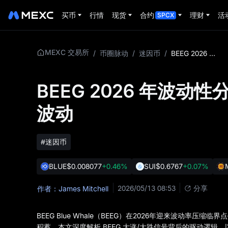
买币
行情
现货
合约
理财
活
SPCX
MEXC 交易所
/
币圈脉动
/
迷因币
/
BEEG 2026 年波动性分析：为何近期可能出现大幅波动
BEEG 2026 年波
波动
#迷因币
BLUE
$0.008077
+0.46%
SUI
$0.6767
+0.07%
2026/05/13 08:53
分享
作者：James Mitchell
BEEG Blue Whale（BEEG）在2026年迎来波动率
积蓄。本文深度解析 BEEG 大涨/大跌信号背后的驱动逻辑，