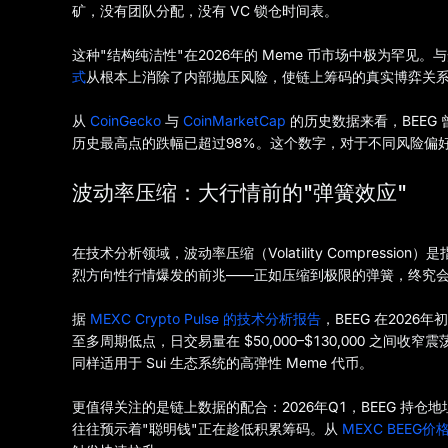
矿，没有团队分配，没有 VC 锁仓时间表。
这种"结构纯洁性"在2026年的 Meme 币市场中极为罕
式
从根本上消除了内部抛压风险，使链上筹码的真实博弈关
从
CoinGecko
与
CoinMarketCap
的历史数据来看，BEEG 曾
历史最高点的跌幅已超过98%。这个数字，对于不同风险偏
波动率压缩：大行情前的"弹簧效应"
在技术分析领域，波动率压缩（Volatility Compres
烈方向性行情爆发的前兆——正如压缩到极限的弹簧，终究
据
MEXC Crypto Pulse 的技术分析报告
，BEEG 在2026年
至多周期低点，日交易量在 $50,000–$130,000 之间
同样适用于 Sui 生态系统的高弹性 Meme 代币。
更值得关注的是链上数据的配合：2026年Q1，BEEG 持
往往预示着"聪明钱"正在趁低积累筹码。从
MEXC BEEG