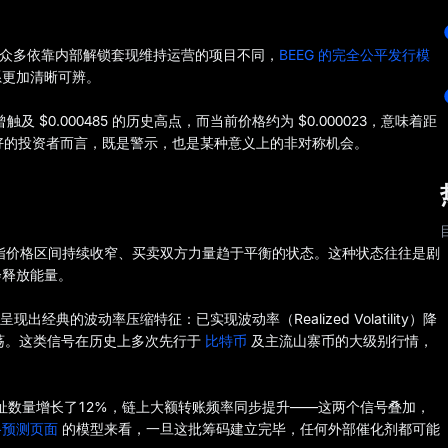
见。与众多依靠内部解锁套现维持运营的项目不同，
BEEG 的完全公平发行模
系更加清晰可辨。
触及 $0.000485 的历史高点，而当前价格约为 $0.000023，意味着距
好的投资者而言，既是警示，也是某种意义上的非对称机会。
sion）是指价格区间持续收窄、买卖双方力量趋于平衡的状态。这种状态往往是剧
会释放能量。
初呈现出经典的波动率压缩特征：已实现波动率（Realized Volatility）降
收窄震荡。这类信号在历史上多次先行于
比特币
及主流山寨币的大级别行情，
仓地址数量增长了12%，链上大额转账频率同步提升——这两个信号叠加，
价格预测页面
的模型来看，一旦这批筹码建立完毕，任何外部催化剂都可能