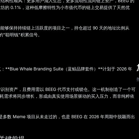
是结构性顺风：更多用户涌入生态，更多流动性流向链上资产，BEEG 的
以太坊的 0.1%，这种低摩擦特性为小市值代币的链上交易提供了天然优
 是少数能够保持持续链上活跃度的项目之一，持仓超过 90 天的地址比例从
书式的"聪明钱"积累信号。
e Whale Branding Suite（蓝鲸品牌套件）**计划于 2026 年
牌识别资产，且费用需以 BEEG 代币支付或锁仓。这一机制创造了一个可
 的消耗需求将同步增长，形成由真实使用场景驱动的买入压力，而非纯粹依
多数 Meme 项目从未走过的，也是 BEEG 在 2026 年周期中脱颖而出
个关键前提