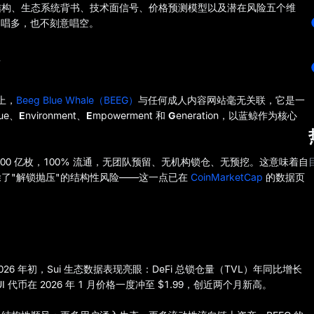
结构、生态系统背书、技术面信号、价格预测模型以及潜在风险五个维
盲目唱多，也不刻意唱空。
解
上，
Beeg Blue Whale（BEEG）
与任何成人内容网站毫无关联，它是一
lue、
E
nvironment、
E
mpowerment 和
G
eneration，以蓝鲸作为核心
00 亿枚，100% 流通，无团队预留、无机构锁仓、无预挖。这意味着自
了"解锁抛压"的结构性风险——这一点已在
CoinMarketCap
的数据页
026 年初，Sui 生态数据表现亮眼：DeFi 总锁仓量（TVL）年同比增长
I 代币在 2026 年 1 月价格一度冲至 $1.99，创近两个月新高。