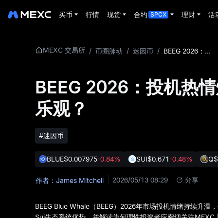
买币
行情
现货
合约
理财
活
SPCX
MEXC 交易所
/
币圈脉动
/
迷因币
/
BEEG 2026：投机热情爆棚，市场是否已陷入过度乐观？
BEEG 2026：投机
乐观？
#迷因币
BLUE
$0.007975
-0.84%
SUI
$0.671
-0.48%
Q
$
2026/05/13 08:29
分享
作者：James Mitchell
BEEG Blue Whale（BEEG）2026年市场投机情绪
Sui生态系统优势，并解读为何理性投资者应密切关注MEXC