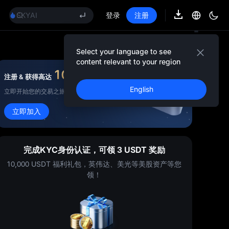
AAOI
SKYAI
登录
注册
UNITREE 8.10 科创板申购
SPCX 解禁不跌反涨
GOLD(XAU)
Select your language to see
AAOI
content relevant to your region
SKYAI
10,000
USDT
注册 & 获得高达
奖金
UNITREE 8.10 科创板申购
English
立即开始您的交易之旅！
SPCX 解禁不跌反涨
立即加入
完成KYC身份认证，可领 3 USDT 奖励
10,000 USDT 福利礼包，英伟达、美光等美股资产等您
领！