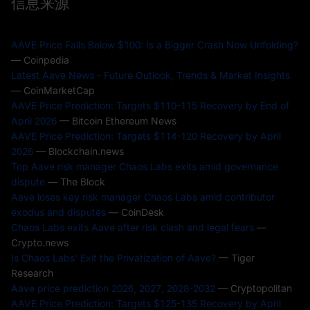
信息来源
AAVE Price Falls Below $100: Is a Bigger Crash Now Unfolding?
— Coinpedia
Latest Aave News - Future Outlook, Trends & Market Insights
— CoinMarketCap
AAVE Price Prediction: Targets $110-115 Recovery by End of
April 2026
— Bitcoin Ethereum News
AAVE Price Prediction: Targets $114-120 Recovery by April
2026
— Blockchain.news
Top Aave risk manager Chaos Labs exits amid governance
dispute
— The Block
Aave loses key risk manager Chaos Labs amid contributor
exodus and disputes
— CoinDesk
Chaos Labs exits Aave after risk clash and legal fears
—
Crypto.news
Is Chaos Labs' Exit the Privatization of Aave?
— Tiger
Research
Aave price prediction 2026, 2027, 2028-2032
— Cryptopolitan
AAVE Price Prediction: Targets $125-135 Recovery by April