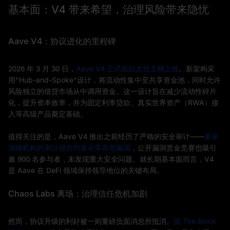
基本面：V4 带来希望，治理风险带来隐忧
Aave V4：协议进化的里程碑
2026 年 3 月 30 日，
Aave V4 正式在以太坊主网上线
。新架构采
用"Hub-and-Spoke"设计，将流动性集中至共享资金池，同时允许
风险独立的借贷市场从中调用资金。这一设计旨在减少流动性碎片
化，提升资本效率，并为固定利率贷款、真实世界资产（RWA）接
入等高级产品奠定基础。
值得关注的是，Aave V4 推出之前经历了严格的安全审计——
多家
顶级机构的审计报告均显示零高危漏洞
，公开漏洞赏金竞赛也吸引
逾 900 名参与者，未发现重大安全问题。就长期基本面而言，V4
是 Aave 在 DeFi 领域保持领导地位的关键布局。
Chaos Labs 离场：治理信任危机加剧
然而，协议升级的利好被一则重磅负面消息所抵消。
据 The Block