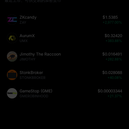
最近上市、可供交易的加密货币
ZKcandy
$1.5385
ZAY
+2,977.00%
AurumX
$0.32420
UMX
+383.88%
Jimothy The Raccoon
$0.016491
JIMOTHY
+282.88%
StonkBroker
$0.028088
STONKBROKER
+40.08%
GameStop (GME)
$0.00003344
GMEROBINHOOD
+21.37%