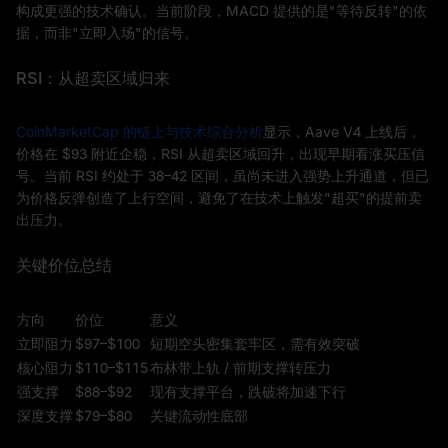
构成更强的技术确认。当前阶段，MACD 提供的是"等待反转"的依
据，而非"立即入场"的信号。
RSI：从超卖区域归来
CoinMarketCap 的链上与技术综合分析
显示，Aave V4 上线后，
价格在 $93 附近企稳，RSI 从超卖区域回升，出现早期看涨买压信
号。当前 RSI 约处于 38–42 区间，虽尚未进入强势上升通道，但已
为价格反弹创造了上行空间，避免了在技术上触发"超买"的提前卖
出压力。
关键价位总结
方向
价位
意义
立即阻力
$97–$100
短期空头密集套牢区，需有效突破
核心阻力
$110–$115
布林带上轨 / 前期支撑转压力
强支撑
$88–$92
现有支撑平台，跌破将加速下行
深度支撑
$79–$80
关键流动性底部