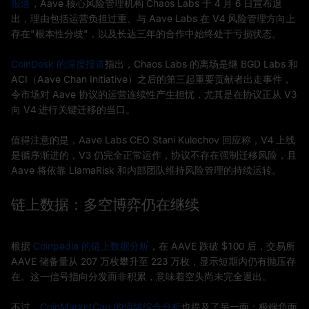
报道
，Aave 核心风险管理机构 Chaos Labs 于 4 月 6 日宣布退
出，理由包括运营负担过重、与 Aave Labs 在 V4 风险管理方向上
存在"根本性分歧"，以及长达三年的合作中始终处于亏损状态。
CoinDesk 的深度报道
指出，Chaos Labs 的离场是继 BGD Labs 和
ACI（Aave Chan Initiative）之后的第三起重要贡献者出走事件，
令市场对 Aave 协议的运营连续性产生担忧，尤其是在协议正从 V3
向 V4 进行关键迁移的当口。
值得注意的是，Aave Labs CEO Stani Kulechov 回应称，V4 上线
是循序渐进的，V3 仍完全正常运作，协议不存在强制迁移风险，且
Aave 将依靠 LlamaRisk 和内部团队维持风险管理的持续运转。
链上数据：多空博弈仍在继续
根据
Coinpedia 的链上数据分析
，在 AAVE 跌破 $100 后，交易所
AAVE 储备量从 207 万枚攀升至 223 万枚，显示短期内仍有抛压存
在。这一信号指向分发而非积累，意味着空头尚未完全退出。
不过，
CoinMarketCap 的情绪综合分析
也提及了另一面：极端负面