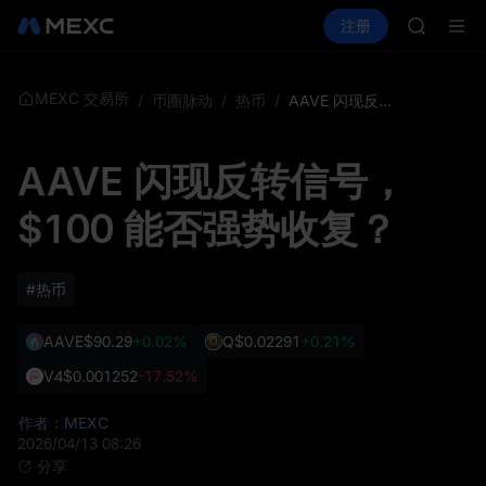
GOLD(X
买币
行情
现货
合约
注册
理财
AAOI
活动
SPCX
SKYAI
UNITRE
SPCX 
MEXC 交易所
/
币圈脉动
/
热币
/
AAVE 闪现反转信号，$100 能否强势收复？
GOLD(X
AAOI
AAVE 闪现反转信号，
SKYAI
UNITRE
$100 能否强势收复？
SPCX 
#热币
AAVE
$90.29
+0.02%
Q
$0.02291
+0.21%
V4
$0.001252
-17.52%
作者：MEXC
2026/04/13 08:26
分享