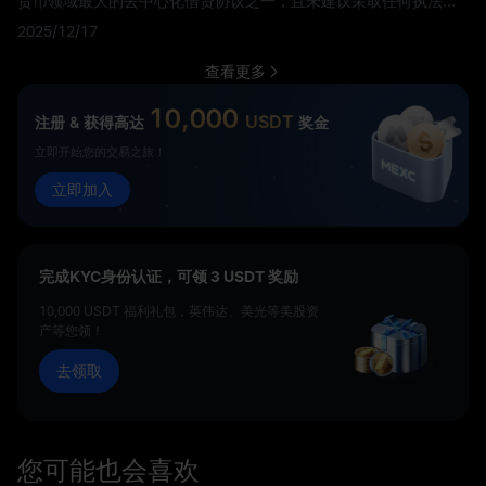
货币领域最大的去中心化借贷协议之一，且未建议采取任何执法行
动。这一决定标志着DeFi行业的重大胜利，该行业自成为数字资产
2025/12/17
市场的重要力量以来，一直在持续的监管不确定性下运营。 Aave首
席执行官Stani Kulechov对这一消息表示欢迎，宣布该协议正在"进
查看更多
入构建金融未来的新时代"。他的声明既反映了对调查结束的如释重
负，也表达了对DeFi在不断演变的监管环境中前景的renewed乐观
10,000
USDT
注册 & 获得高达
奖金
态度。
立即开始您的交易之旅！
立即加入
完成KYC身份认证，可领 3 USDT 奖励
10,000 USDT 福利礼包，英伟达、美光等美股资
产等您领！
去领取
您可能也会喜欢