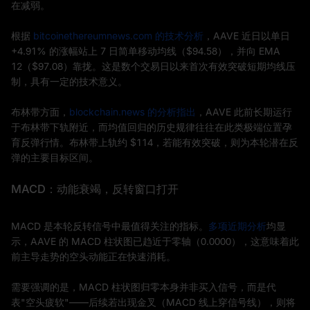
在减弱。
根据
bitcoinethereumnews.com 的技术分析
，AAVE 近日以单日
+4.91% 的涨幅站上 7 日简单移动均线（$94.58），并向 EMA
12（$97.08）靠拢。这是数个交易日以来首次有效突破短期均线压
制，具有一定的技术意义。
布林带方面，
blockchain.news 的分析指出
，AAVE 此前长期运行
于布林带下轨附近，而均值回归的历史规律往往在此类极端位置孕
育反弹行情。布林带上轨约 $114，若能有效突破，则为本轮潜在反
弹的主要目标区间。
MACD：动能衰竭，反转窗口打开
MACD 是本轮反转信号中最值得关注的指标。
多项近期分析
均显
示，AAVE 的 MACD 柱状图已趋近于零轴（0.0000），这意味着此
前主导走势的空头动能正在快速消耗。
需要强调的是，MACD 柱状图归零本身并非买入信号，而是代
表"空头疲软"——后续若出现金叉（MACD 线上穿信号线），则将