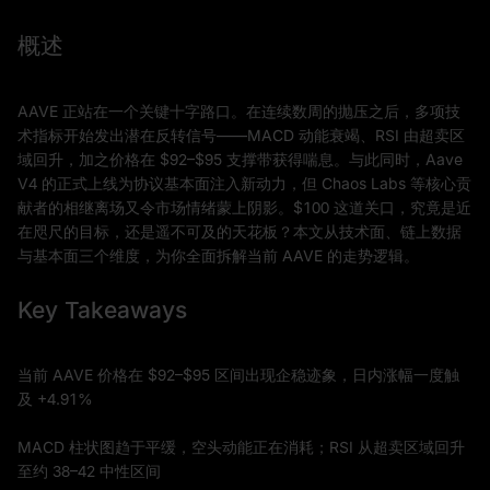
概述
AAVE 正站在一个关键十字路口。在连续数周的抛压之后，多项技
术指标开始发出潜在反转信号——MACD 动能衰竭、RSI 由超卖区
域回升，加之价格在 $92–$95 支撑带获得喘息。与此同时，Aave
V4 的正式上线为协议基本面注入新动力，但 Chaos Labs 等核心贡
献者的相继离场又令市场情绪蒙上阴影。$100 这道关口，究竟是近
在咫尺的目标，还是遥不可及的天花板？本文从技术面、链上数据
与基本面三个维度，为你全面拆解当前 AAVE 的走势逻辑。
Key Takeaways
当前 AAVE 价格在 $92–$95 区间出现企稳迹象，日内涨幅一度触
及 +4.91%
MACD 柱状图趋于平缓，空头动能正在消耗；RSI 从超卖区域回升
至约 38–42 中性区间