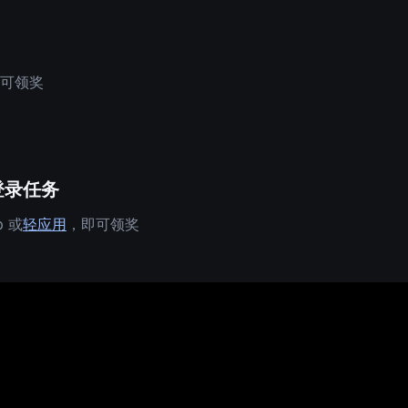
可领奖
登录任务
p 或
轻应用
，即可领奖