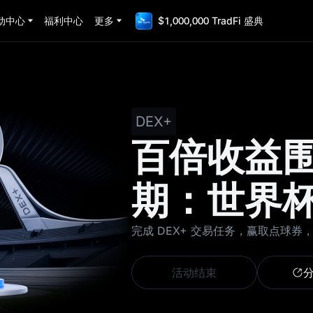
动中心
福利中心
更多
$1,000,000 TradFi 盛典
DEX+
百倍收益围
期：世界
完成 DEX+ 交易任务，赢取点球券，参
活动结束