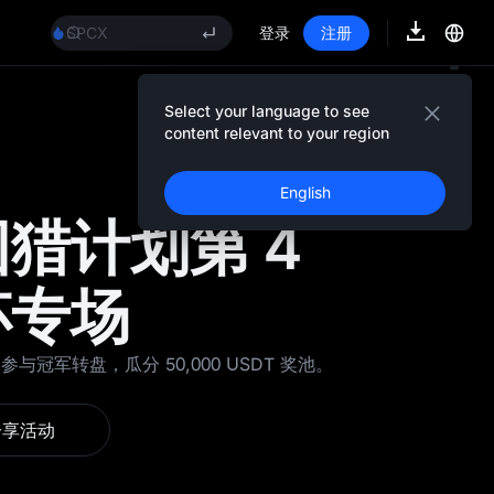
GOLD(XAU)
SPCX
登录
注册
CASHCAT
HFT
UNITREE
Select your language to see
活动信息
宇树科技合约已上线
content relevant to your region
GOLD(XAU)
SPCX
English
CASHCAT
猎计划第 4
HFT
UNITREE
宇树科技合约已上线
杯专场
与冠军转盘，瓜分 50,000 USDT 奖池。
分享活动