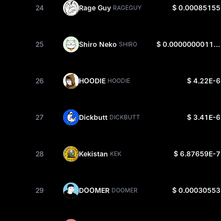
24
Rage Guy
$ 0.00085155
RAGEGUY
25
Shiro Neko
$ 0.0000000011189
SHIRO
26
HOODIE
$ 4.22E-6
HOODIE
27
Dickbutt
$ 3.41E-6
DICKBUTT
28
Kekistan
$ 6.87659E-7
KEK
29
DOOMER
$ 0.00030553
DOOMER