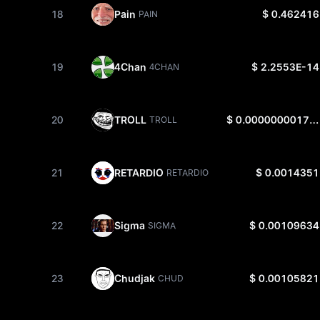
18
Pain
$ 0.462416
PAIN
19
4Chan
$ 2.2553E-14
4CHAN
20
TROLL
$ 0.000000001787
TROLL
21
RETARDIO
$ 0.0014351
RETARDIO
22
Sigma
$ 0.00109634
SIGMA
23
Chudjak
$ 0.00105821
CHUD