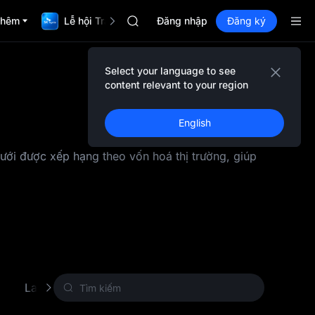
AAOI
thêm
Lễ hội TradFi $1,000,000
SKYAI
Đăng nhập
Đăng ký
Đăng ký Market UNITREE STAR vào ng
SPCX tăng dù đã hết hạn khoá
GOLD(XAU)
Select your language to see
AAOI
content relevant to your region
SKYAI
Đăng ký Market UNITREE STAR vào ng
English
SPCX tăng dù đã hết hạn khoá
dưới được xếp hạng theo vốn hoá thị trường, giúp
Layer 1 (L1)
Bằng chứng công việc (PoW)