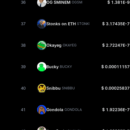
36
OG SMINEM
$ 1.381E-9
OGSM
37
Stonks on ETH
$ 3.17435E-7
STONKS
38
Okayeg
$ 2.72247E-7
OKAYEG
39
Bucky
$ 0.00011157
BUCKY
40
Snibbu
$ 0.00025837
SNIBBU
41
Gondola
$ 1.92236E-7
GONDOLA