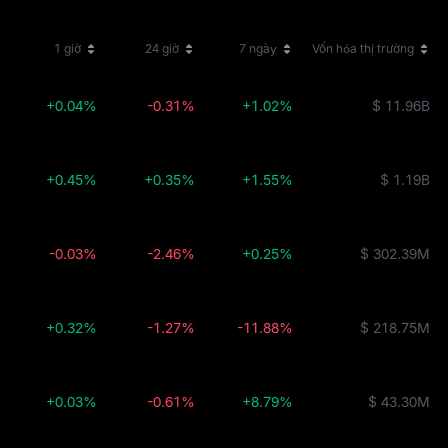
1 giờ
24 giờ
7 ngày
Vốn hóa thị trường
+0.04%
-0.31%
+1.02%
$ 11.96B
+0.45%
+0.35%
+1.55%
$ 1.19B
-0.03%
-2.46%
+0.25%
$ 302.39M
+0.32%
-1.27%
-11.88%
$ 218.75M
+0.03%
-0.61%
+8.79%
$ 43.30M