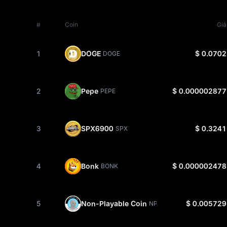
#
Coin
Giá
1
DOGE
$ 0.0702
DOGE
2
Pepe
$ 0.000002877
PEPE
3
SPX6900
$ 0.3241
SPX
4
Bonk
$ 0.000002478
BONK
5
Non-Playable Coin
$ 0.005729
NPC