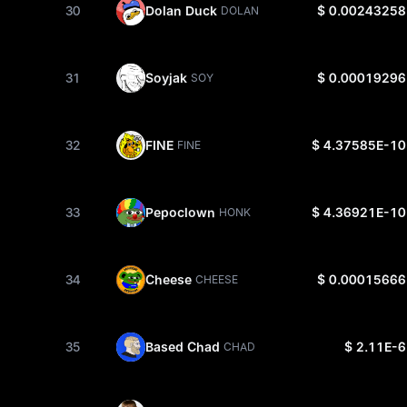
30
Dolan Duck
$ 0.00243258
DOLAN
31
Soyjak
$ 0.00019296
SOY
32
FINE
$ 4.37585E-10
FINE
33
Pepoclown
$ 4.36921E-10
HONK
34
Cheese
$ 0.00015666
CHEESE
35
Based Chad
$ 2.11E-6
CHAD