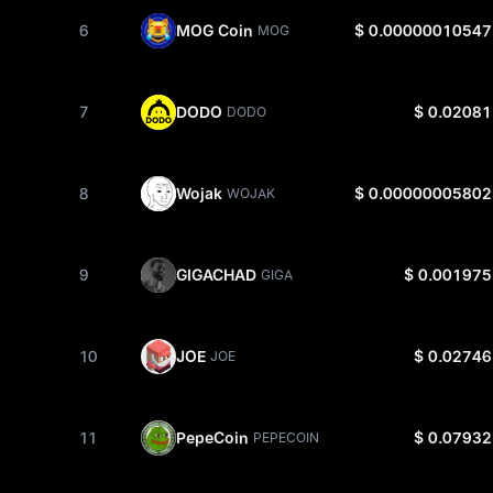
6
MOG Coin
$ 0.00000010547
MOG
7
DODO
$ 0.02081
DODO
8
Wojak
$ 0.00000005802
WOJAK
9
GIGACHAD
$ 0.001975
GIGA
10
JOE
$ 0.02746
JOE
11
PepeCoin
$ 0.07932
PEPECOIN