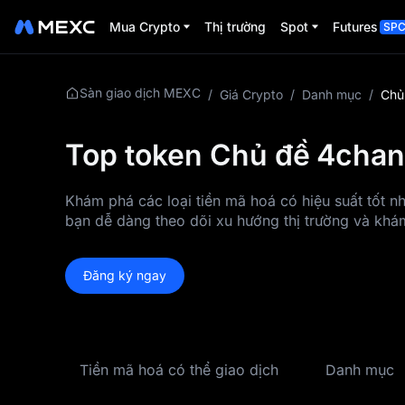
Mua Crypto
Thị trường
Spot
Futures
SP
Sàn giao dịch MEXC
/
Giá Crypto
/
Danh mục
/
Chủ
Top token Chủ đề 4chan 
Khám phá các loại tiền mã hoá có hiệu suất tốt n
bạn dễ dàng theo dõi xu hướng thị trường và khám
Đăng ký ngay
Tiền mã hoá có thể giao dịch
Danh mục