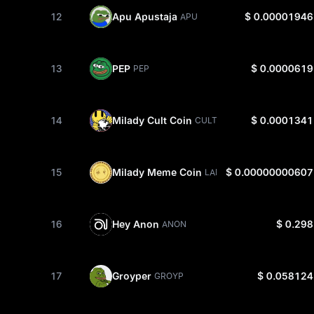
12
Apu Apustaja
$ 0.00001946
APU
13
PEP
$ 0.0000619
PEP
14
Milady Cult Coin
$ 0.0001341
CULT
15
Milady Meme Coin
$ 0.00000000607
LADYS
16
Hey Anon
$ 0.298
ANON
17
Groyper
$ 0.058124
GROYP