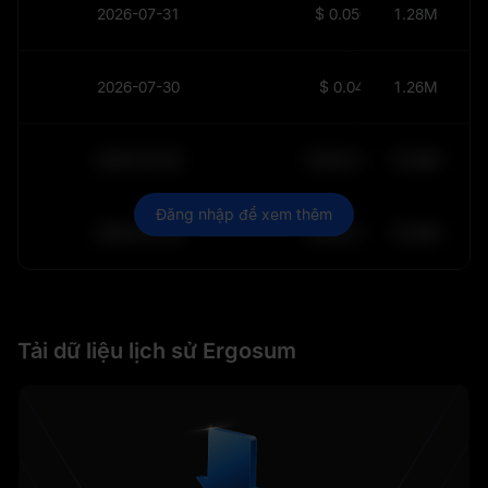
2026-07-31
$
0.05033
1.28M
2026-07-30
$
0.0455
1.26M
2030-05-30
$
64,011.99
10.84K
Đăng nhập để xem thêm
2030-05-29
$
64,011.99
10.84K
Tải dữ liệu lịch sử Ergosum