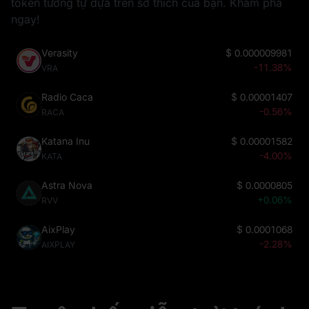
token tương tự dựa trên sở thích của bạn. Khám phá
ngay!
Verasity
$
0.000009981
-11.38%
VRA
Radio Caca
$
0.00001407
-0.56%
RACA
Katana Inu
$
0.00001582
-4.00%
KATA
Astra Nova
$
0.0000805
+0.06%
RVV
AixPlay
$
0.0001068
-2.28%
AIXPLAY