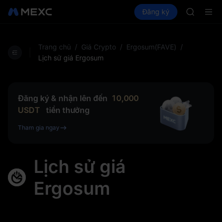
BLESS
Mua Crypto
Thị trường
Đăng ký
Spot
Futures
MINIMA
PLTR
HEI
CAP
UNITREE
Trang chủ
/
Giá Crypto
/
Ergosum(FAVE)
/
Unitree F
Lịch sử giá Ergosum
BLESS
MINIMA
HEI
Đăng ký & nhận lên đến
10,000
CAP
USDT
tiền thưởng
UNITREE
Unitree F
Tham gia ngay
Lịch sử giá
Ergosum