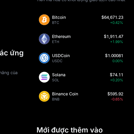
Bitcoin
$64,671.23
BTC
+0.42%
Ethereum
$1,911.47
ETH
+1.99%
các ứng
USDCoin
$1.00081
USDC
0.00%
m năng của
Solana
$74.11
SOL
+0.20%
Binance Coin
$595.92
BNB
-0.65%
Mới được thêm vào