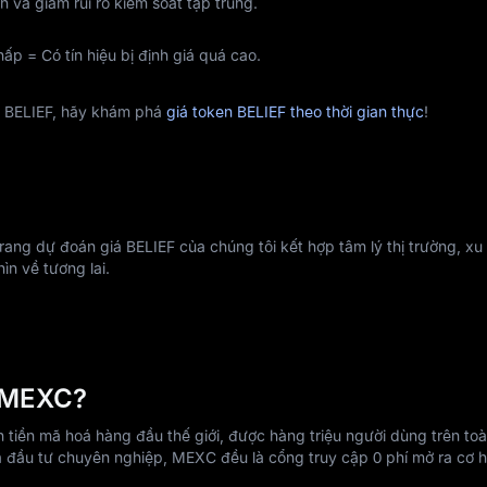
 và giảm rủi ro kiểm soát tập trung.
hấp = Có tín hiệu bị định giá quá cao.
a BELIEF, hãy khám phá
giá token BELIEF theo thời gian thực
!
ang dự đoán giá BELIEF của chúng tôi kết hợp tâm lý thị trường, xu 
ìn về tương lai.
n MEXC?
tiền mã hoá hàng đầu thế giới, được hàng triệu người dùng trên toà
à đầu tư chuyên nghiệp, MEXC đều là cổng truy cập 0 phí mở ra cơ h