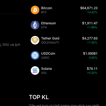
Bitcoin
$64,671.23
BTC
+0.42%
Ethereum
$1,911.47
ETH
+1.99%
Tether Gold
$4,277.63
GOLD(XAUT)
+1.42%
, FDV và lịch
USDCoin
$1.00081
USDC
0.00%
Solana
$74.11
SOL
+0.20%
TOP KL
Tiền mã hoá có khối lượng giao dịch cao nhất