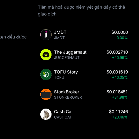
Tiền mã hoá được niêm yết gần đây có thể
giao dịch
JMDT
$0.0000
oken đều được
JMDT
0.00%
The Juggernaut
$0.002710
JUGGERNAUT
+40.99%
TOFU Story
$0.001619
TOFU
+40.05%
StonkBroker
$0.018451
STONKBROKER
+31.98%
Cash Cat
$0.11246
CASHCAT
+23.46%