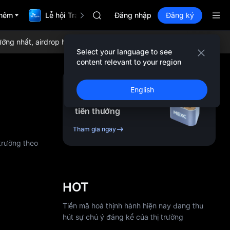
SHOP
hêm
Lễ hội TradFi $1,000,000
LLY
Đăng nhập
Đăng ký
BLESS
HEI
nhất, airdrop hàng ngày, phí giao dịch thấp nhất toàn cầu và than
CYS
Select your language to see
SHOP
content relevant to your region
LLY
BLESS
Đăng ký & nhận lên
English
HEI
đến
10,000
USDT
CYS
tiền thưởng
Tham gia ngay
 trường theo
HOT
Tiền mã hoá thịnh hành hiện nay đang thu
hút sự chú ý đáng kể của thị trường