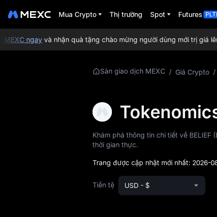
Mua Crypto
Thị trường
Spot
Futures
PLT
MEXC ngay
và nhận quà tặng chào mừng người dùng mới trị giá lên
Sàn giao dịch MEXC
/
Giá Crypto
/
Tìm hiểu thêm về
BELIEF
Tokenomics
Thông tin giá
BELIEF
Khám phá thông tin chi tiết về BELIEF 
BELIEF là gì
thời gian thực.
Tokenomics của
Trang được cập nhật mới nhất:
2026-08
BELIEF
Tiền tệ
USD - $
Dự báo giá BELIEF
Earn