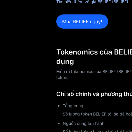
Tìm hiểu thêm về giá BELIEF (BELIEF)
Mua BELIEF ngay!
Tokenomics của BELIEF
dụng
Hiểu rõ tokenomics của BELIEF (BELIEF) 
token.
Chỉ số chính và phương thứ
Tổng cung:
Số lượng token BELIEF tối đa đã ho
Nguồn cung lưu hành:
Số lượng token hiện có trên thị trư