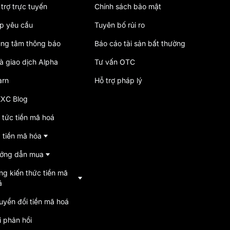
trợ trực tuyến
Chính sách bảo mật
p yêu cầu
Tuyên bố rủi ro
ung tâm thông báo
Báo cáo tài sản bất thường
à giao dịch Alpha
Tư vấn OTC
arn
Hỗ trợ pháp lý
XC Blog
 tức tiền mã hoá
á tiền mã hóa
ớng dẫn mua
ng kiến thức tiền mã
á
uyển đổi tiền mã hoá
i phản hồi