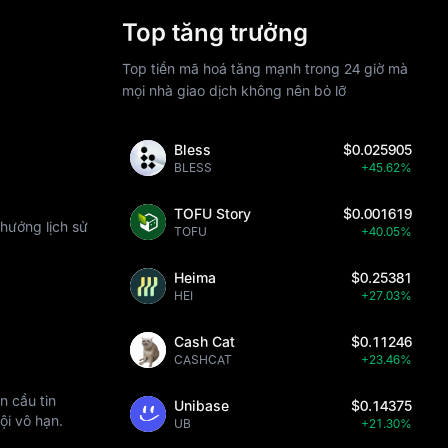
Top tăng trưởng
Top tiền mã hoá tăng mạnh trong 24 giờ mà
mọi nhà giao dịch không nên bỏ lỡ
Bless
$0.025905
BLESS
+45.62%
TOFU Story
$0.001619
hướng lịch sử
TOFU
+40.05%
Heima
$0.25381
HEI
+27.03%
Cash Cat
$0.11246
CASHCAT
+23.46%
n cầu tin
Unibase
$0.14375
ội vô hạn.
UB
+21.30%