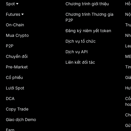
Spot
Chương trình giới thiệu
Hỗ 
Futures
Chương trình Thương gia
Nộ
P2P
On-Chain
Tr
Đăng ký niêm yết token
Mua Crypto
Nh
Dịch vụ tổ chức
P2P
Le
Dịch vụ API
Chuyển đổi
ME
Liên kết đối tác
Pre-Market
Tin
Cổ phiếu
Gi
Lưới Spot
Hư
DCA
Cổ
ho
Copy Trade
Ch
Giao dịch Demo
Gử
Earn