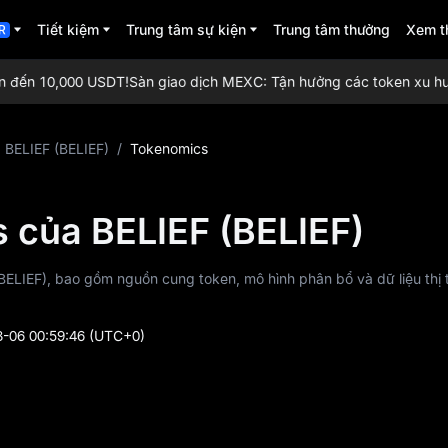
Tiết kiệm
Trung tâm sự kiện
Trung tâm thưởng
Xem t
R
 đến 10,000 USDT!
Sàn giao dịch MEXC: Tận hưởng các token xu hướng 
BELIEF (BELIEF)
/
Tokenomics
 của BELIEF (BELIEF)
(BELIEF), bao gồm nguồn cung token, mô hình phân bổ và dữ liệu thị
-06 00:59:46
(UTC+0)