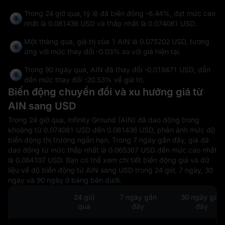
Trong 24 giờ qua, tỷ lệ đã biến động
-6.44%
, đạt mức cao
nhất là
0.081436 USD
và thấp nhất là
0.074081 USD
.
Một tháng qua, giá trị của 1 AIN là 0.075202 USD, tương
ứng với mức thay đổi
-0.03%
so với giá hiện tại.
Trong 90 ngày qua, AIN đã thay đổi
-0.019471 USD
, dẫn
đến mức thay đổi
-20.53%
về giá trị.
Biến động chuyển đổi và xu hướng giá từ
AIN sang USD
Trong 24 giờ qua, Infinity Ground (AIN) đã dao động trong
khoảng từ 0.074081 USD đến 0.081436 USD, phản ánh mức độ
biến động thị trường ngắn hạn. Trong 7 ngày gần đây, giá đã
dao động từ mức thấp nhất là 0.065367 USD đến mức cao nhất
là 0.084107 USD. Bạn có thể xem chi tiết biến động giá và dữ
liệu về độ biến động từ AIN sang USD trong 24 giờ, 7 ngày, 30
ngày và 90 ngày ở bảng bên dưới.
24 giờ
7 ngày gần
30 ngày gần
qua
đây
đây