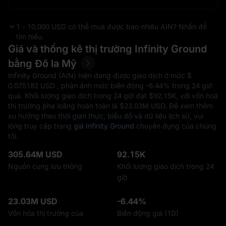
1 - 10,000 USD có thể mua được bao nhiêu AIN? Nhấn để
tìm hiểu.
Giá và thống kê thị trường Infinity Ground
bằng Đô la Mỹ
Infinity Ground (AIN) hiện đang được giao dịch ở mức $‎
0.075182 USD , phản ánh mức biến động
-6.44%
trong 24 giờ
qua. Khối lượng giao dịch trong 24 giờ đạt $‎92.15K, với vốn hoá
thị trường pha loãng hoàn toàn là $‎23.03M USD. Để xem thêm
xu hướng theo thời gian thực, biểu đồ và dữ liệu lịch sử, vui
lòng truy cập trang
giá Infinity Ground
chuyên dụng của chúng
tôi.
305.64M USD
92.15K
Nguồn cung lưu thông
Khối lượng giao dịch trong 24
giờ
23.03M USD
-6.44%
Vốn hóa thị trường của
Biến động giá (1D)