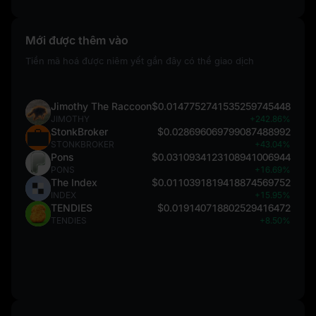
Mới được thêm vào
Tiền mã hoá được niêm yết gần đây có thể giao dịch
Jimothy The Raccoon
$0.0147752741535259745448
JIMOTHY
+242.86%
StonkBroker
$0.028696069799087488992
STONKBROKER
+43.04%
Pons
$0.0310934123108941006944
PONS
+16.69%
The Index
$0.0110391819418874569752
INDEX
+15.95%
TENDIES
$0.019140718802529416472
TENDIES
+8.50%