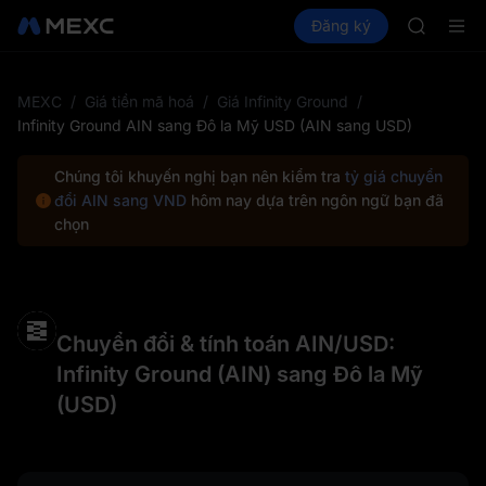
AAOI
Mua Crypto
Thị trường
Đăng ký
Spot
Futures
SKYAI
SPC
Đăng ký 
SPCX tăn
GOLD(X
MEXC
/
Giá tiền mã hoá
/
Giá Infinity Ground
/
AAOI
Infinity Ground AIN sang Đô la Mỹ USD (AIN sang USD)
SKYAI
Đăng ký 
Chúng tôi khuyến nghị bạn nên kiểm tra
tỷ giá chuyển
SPCX tăn
đổi AIN sang VND
hôm nay dựa trên ngôn ngữ bạn đã
chọn
Chuyển đổi & tính toán AIN/USD:
Infinity Ground (AIN) sang Đô la Mỹ
(USD)