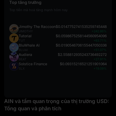
Top tăng trưởng
Top tiền mã hoá tăng mạnh hôm nay
Jimothy The Raccoon
$0.0147752741535259745448
JIMOTHY
+242.86%
Tutorial
$0.0598675258144560954096
TUT
+63.71%
BluWhale AI
$0.0190546706155447050336
BLUAI
+51.07%
Audiera
$2.558812935243736492272
BEAT
+27.91%
Solstice Finance
$0.09315216521251901064
SLX
+19.09%
AIN và tầm quan trọng của thị trường USD:
Tổng quan và phân tích