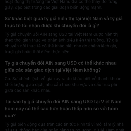
hoạt động thị trường tại Việt Nam. Giá có thể thay đổi từng
giây, đặc biệt trong các giai đoạn biến động mạnh.
Sự khác biệt giữa tỷ giá hiển thị tại Việt Nam và tỷ giá
thực tế tôi nhận được khi chuyển đổi là gì?
Tỷ giá chuyển đổi AIN sang USD tại Việt Nam được hiển thị
theo thời gian thực và phản ánh điều kiện thị trường. Tỷ giá
chuyển đổi thực tế có thể khác biệt nhẹ do chênh lệch giá,
trượt giá hoặc thời điểm thực hiện.
Tỷ giá chuyển đổi AIN sang USD có thể khác nhau
giữa các sàn giao dịch tại Việt Nam không?
Có. Sự chênh lệch về giá xảy ra do khác biệt về thanh khoản,
khối lượng giao dịch, nhu cầu theo khu vực và cấu trúc phí
giữa các sàn khác nhau.
Tại sao tỷ giá chuyển đổi AIN sang USD tại Việt Nam
hôm nay có thể cao hơn hoặc thấp hơn so với hôm
qua?
Tỷ giá biến động dựa trên các tin tức kinh tế vĩ mô, tâm lý nhà
đầu tư, thông báo của ngân hàng trung ương, dữ liệu lạm phát