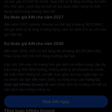
và các yếu tố kinh tế vĩ mô. Dựa trên tỷ lệ tăng trưởng dự kiến
5% mỗi năm, dưới đây là một số dự đoán tiềm năng từ AIN
sang USD trong những năm tới:
Dự đoán giá AIN cho năm 2027
Đến năm 2027, Infinity Ground có thể đạt khoảng $‎0.078941,
với giả định tỷ lệ tăng trưởng hàng năm ổn định 5% so với mức
giá hiện tại.
Dự đoán giá AIN cho năm 2030
Đến năm 2030, AIN có thể tăng lên khoảng $‎0.091384 USD,
theo cùng một mô hình tăng trưởng dài hạn.
Các ước tính này chỉ mang tính giả định và nhằm cung cấp dự
báo mang tính định hướng, không phải là lời khuyên tài chính.
Để biết thêm thông tin chi tiết, bao gồm dự báo ngắn hạn và
dự đoán dài hạn đến năm 2040, vui lòng truy cập
trang Dự
đoán giá Infinity Ground
để xem phân tích thị trường chi tiết và
các kịch bản trong tương lai.
Mua AIN ngay
Tổng quan Infinity Ground