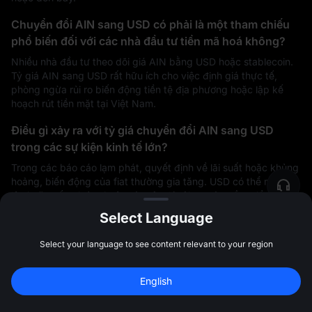
Chuyển đổi AIN sang USD có phải là một tham chiếu
phổ biến đối với các nhà đầu tư tiền mã hoá không?
Nhiều nhà đầu tư theo dõi giá AIN bằng USD hoặc stablecoin.
Tỷ giá AIN sang USD rất hữu ích cho việc định giá thực tế,
phòng ngừa rủi ro biến động tiền tệ địa phương hoặc lập kế
hoạch rút tiền mặt tại Việt Nam.
Điều gì xảy ra với tỷ giá chuyển đổi AIN sang USD
trong các sự kiện kinh tế lớn?
Trong các báo cáo lạm phát, quyết định về lãi suất hoặc khủng
hoảng, biến động của fiat thường gia tăng. USD có thể mạnh
lên hoặc yếu đi tùy thuộc vào tâm lý rủi ro toàn cầu, điều này
ảnh hưởng trực tiếp đến tỷ giá chuyển đổi.
Select Language
MEXC đảm bảo tỷ giá AIN sang USD chính xác và
Select your language to see content relevant to your region
cạnh tranh như thế nào?
Đăng ký để nhận 
10,000 USDT
 tiền 
MEXC tổng hợp giá từ các pool thanh khoản toàn cầu sâu, áp
English
thưởng
Đăng ký
dụng mức chênh lệch giá tối thiểu và cập nhật tỷ giá theo thời
47:59:44
gian thực để đảm bảo tính chính xác và minh bạch.