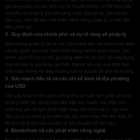
gia tăng hoặc tin tức tích cực từ truyền thông có thể thúc đẩy
nhu cầu và tăng tỷ giá AIN sang USD. Ngược lại, các tin tức
tiêu cực, vấn đề bảo mật hoặc hành động pháp lý có thể dẫn
đến giảm giá.
2. Quy định của chính phủ và sự rõ ràng về pháp lý
Môi trường pháp lý tại cả các thị trường tiền mã hoá trọng điểm
và các quốc gia phát hành USD đóng vai trò quan trọng. Các
chính sách hỗ trợ có thể gia tăng niềm tin và mức độ ứng dụng,
qua đó đẩy tỷ giá tăng cao hơn. Ngược lại, các quy định hạn
chế hoặc không rõ ràng thường tạo ra sự bất ổn cho thị trường.
3. Sức mạnh tiền tệ và các chỉ số kinh tế địa phương
của USD
Các yếu tố kinh tế truyền thống như lãi suất, lạm phát và tăng
trưởng GDP tác động trực tiếp đến sức mạnh của USD. Khi
USD suy yếu do lạm phát hoặc thay đổi chính sách, các nhà
đầu tư có xu hướng tìm đến các lựa chọn thay thế như AIN, từ
đó làm tăng nhu cầu và đẩy tỷ giá chuyển đổi lên cao.
4. Blockchain và các phát triển công nghệ
Đối với các loại tiền mã hoá như Infinity Ground, những cải tiến