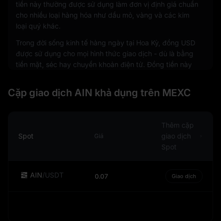
tiền này thường được sử dụng làm đơn vị định giá chuẩn
cho nhiều loại hàng hóa như dầu mỏ, vàng và các kim
loại quý khác.
Trong đời sống kinh tế hàng ngày tại Hoa Kỳ, đồng USD
được sử dụng cho mọi hình thức giao dịch - dù là bằng
tiền mặt, séc hay chuyển khoản điện tử. Đồng tiền này
được phát hành với nhiều mệnh giá khác nhau, bao gồm
cả tiền xu và tiền giấy. Tiền xu và tiền giấy lần lượt do
Cặp giao dịch AIN khả dụng trên MEXC
Cục đúc tiền kim loại Hoa Kỳ (United States Mint) và Bộ
Ngân khố Hoa kỳ (Bureau of Engraving and Printing) sản
xuất.
Thêm cặp
Đồng USD cũng là đồng tiền phổ biến trong nền kinh tế
Spot
giao dịch
Giá
kỹ thuật số. Đây là đồng tiền được giao dịch nhiều nhất
Spot
trên thị trường ngoại hối, chiếm khoảng 88% tổng số
giao dịch tiền tệ. Sự nổi bật này còn lan tỏa sang thế giới
AIN
/
USDT
0.07
Giao dịch
tiền mã hoá, nơi nhiều tài sản kỹ thuật số được giao dịch
với đồng USD, và một số stablecoin thậm chí được neo
giá theo đồng tiền này.
Điều quan trọng cần lưu ý là mặc dù USD là đồng tiền ổn