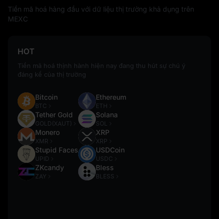
Tiền mã hoá hàng đầu với dữ liệu thị trường khả dụng trên
MEXC
HOT
Tiền mã hoá thịnh hành hiện nay đang thu hút sự chú ý
đáng kể của thị trường
Bitcoin
Ethereum
BTC
ETH
Tether Gold
Solana
GOLD(XAUT)
SOL
Monero
XRP
XMR
XRP
Stupid Faces
USDCoin
UPID
USDC
ZKcandy
Bless
ZAY
BLESS