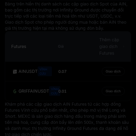
Bảng trên hiển thị danh sách các cặp giao dịch Spot của AIN,
định và được công nhận trên toàn cầu, nhưng không
bao gồm các thị trường nơi Infinity Ground được chuyển đổi
tránh khỏi những biến động về giá trị. Những biến động
trực tiếp với các loại tiền mã hoá lớn như USDT, USDC, v.v.
này có thể bị ảnh hưởng bởi nhiều yếu tố như lạm phát,
Giao dịch Spot cho phép người dùng mua hoặc bán AIN theo
lãi suất, sự ổn định chính trị và hiệu quả kinh tế. Tuy
giá thị trường hiện tại mà không sử dụng đòn bẩy.
nhiên, vị thế là đồng tiền dự trữ của USD thường giúp đô
la Mỹ giảm bớt ảnh hưởng từ các biến động này.
Thêm cặp
Futures
giao dịch
Giá
Tóm lại, USD không chỉ đơn thuần là đồng tiền quốc gia
Futures
của Hoa Kỳ, mà còn là nhân tố then chốt trong hệ thống
tài chính toàn cầu, tác động đến thương mại quốc tế,
định giá hàng hóa và thậm chí cả nền kinh tế kỹ thuật
VĨNH
AINUSDT
0.07
Giao dịch
CỬU
số. Đồng USD là biểu tượng của sự ổn định và sức mạnh
kinh tế, thường được dùng làm chuẩn mực để so sánh
với các đồng tiền khác.
VĨNH
GRIFFAINUSDT
0.01
Giao dịch
CỬU
Khám phá các cặp giao dịch AIN Futures từ các hợp đồng
Futures Vĩnh cửu phổ biến nhất, cho phép mở vị thế Long và
Short. MEXC là sàn giao dịch hàng đầu trong mảng phái sinh
tiền mã hoá, cung cấp đòn bẩy lên đến 500x, thanh khoản sâu
và danh mục thị trường Infinity Ground Futures đa dạng để hỗ
trợ giao dịch chiến lược.