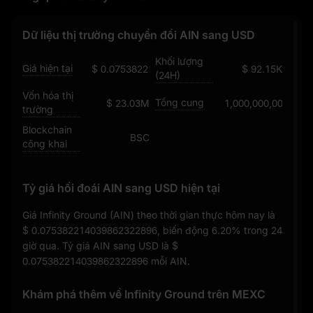
Dữ liệu thị trường chuyển đổi AIN sang USD
Khối lượng
Giá hiện tại
$ 0.075382214039862322896
$ 92.15K
(24H)
Vốn hóa thị
Tổng cung
$ 23.03M
1,000,000,000
trường
Blockchain
BSC
công khai
Tỷ giá hối đoái AIN sang USD hiện tại
Giá Infinity Ground (AIN) theo thời gian thực hôm nay là
$ 0.075382214039862322896
, biến động
6.20%
trong 24
giờ qua. Tỷ giá AIN sang USD là
$
0.075382214039862322896
mỗi AIN.
Khám phá thêm về Infinity Ground trên MEXC