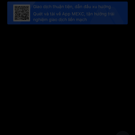
Giao dịch thuận tiện, dẫn đầu xu hướng
Quét và tải về App MEXC, tận hưởng trải
nghiệm giao dịch liền mạch