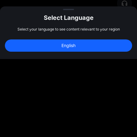
Select Language
Select your language to see content relevant to your region
English
Cộng đồng
Thêm
Giới thiệu