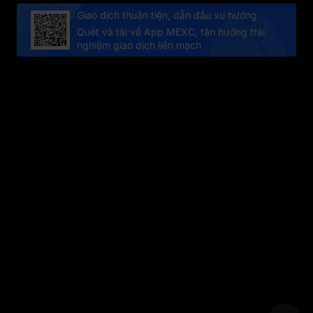
Giao dịch thuận tiện, dẫn đầu xu hướng
Quét và tải về App MEXC, tận hưởng trải
nghiệm giao dịch liền mạch