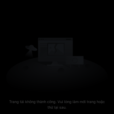
Trang tải không thành công. Vui lòng làm mới trang hoặc
thử lại sau.