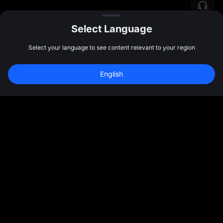
Select Language
Select your language to see content relevant to your region
English
Cộng đồng
Thêm
Giới thiệu