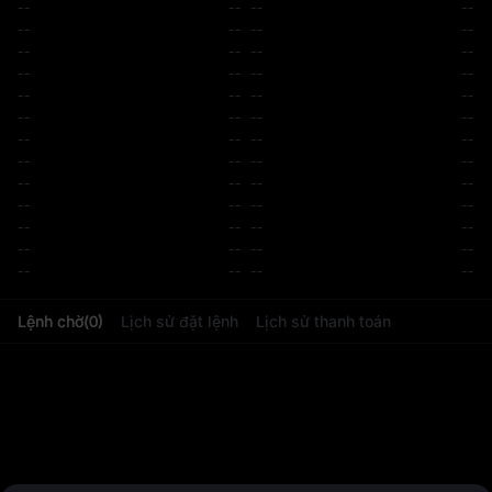
--
--
--
--
--
--
--
--
--
--
--
--
--
--
--
--
--
--
--
--
--
--
--
--
--
--
--
--
--
--
--
--
--
--
--
--
--
--
--
--
--
--
--
--
--
--
--
--
--
--
--
--
Lệnh chờ
(
0
)
Lịch sử đặt lệnh
Lịch sử thanh toán